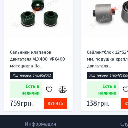
Сальники клапанов
Сайлентблок 12*52
двигателя VLX400, VRX400
мм, подушка крепл
мотоцикла Ho...
двигателя...
Код товара: 1785852041
Код товара: 1785426929
Есть в
Есть в
наличии
наличии
759грн.
138грн.
КУПИТЬ
К
Информация
Сл