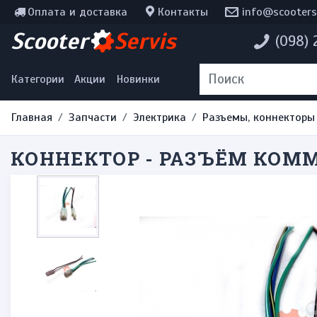
Оплата и доставка
Контакты
info@scooters
Инструменты, мотохимия
Scooter
Servis
(098)
Наклейки
Одежда и экипировка
Категории
Акции
Новинки
Главная
Запчасти
Электрика
Разъемы, коннекторы
КОННЕКТОР - РАЗЪЁМ КОММ