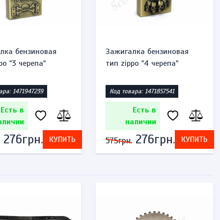
лка бензиновая
Зажигалка бензиновая
po "3 черепа"
тип zippo "4 черепа"
ара: 1471947239
Код товара: 1471857541
Есть в
Есть в
аличии
наличии
276грн.
276грн.
КУПИТЬ
КУПИТЬ
575грн.