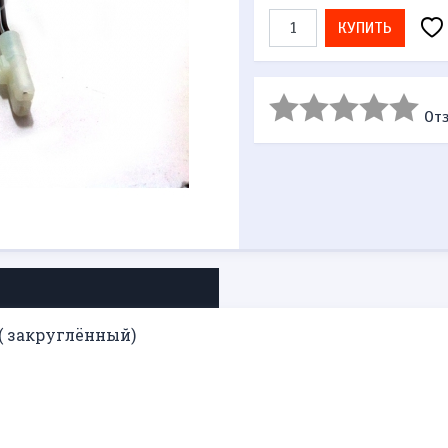
КУПИТЬ
Отз
( закруглённый)