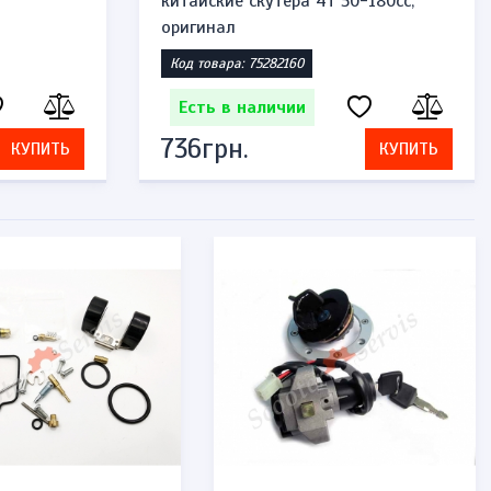
китайские скутера 4т 50-180cc,
оригинал
Код товара: 75282160
Есть в наличии
736грн.
КУПИТЬ
КУПИТЬ