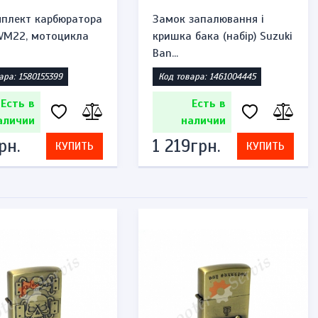
плект карбюратора
Замок запалювання і
 VM22, мотоцикла
кришка бака (набір) Suzuki
Ban...
ара: 1580155399
Код товара: 1461004445
Есть в
Есть в
аличии
наличии
рн.
1 219грн.
КУПИТЬ
КУПИТЬ