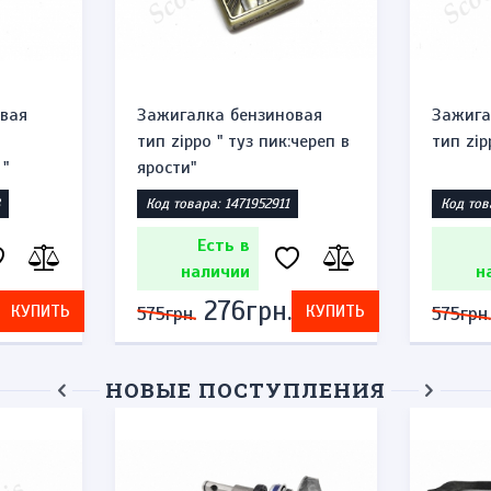
вая
Зажигалка бензиновая
Зажига
тип zippo " туз пик:череп в
тип zip
"
ярости"
Код товара: 1471952911
Код тов
Есть в
наличии
н
276грн.
КУПИТЬ
КУПИТЬ
575грн.
575грн.
НОВЫЕ ПОСТУПЛЕНИЯ