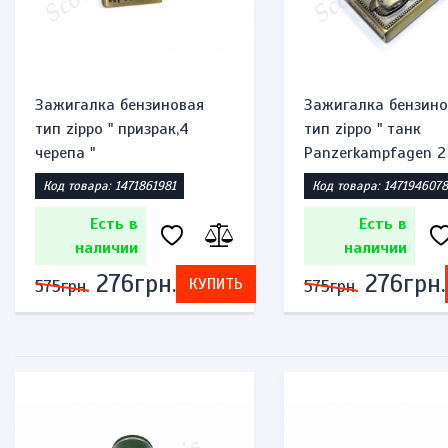
Зажигалка бензиновая
Зажигалка бензино
тип zippo " призрак,4
тип zippo " танк
черепа "
Panzerkampfagen 2 
Код товара: 1471861981
Код товара: 1471946078
Есть в
Есть в
наличии
наличии
276грн.
276грн.
КУПИТЬ
575грн.
575грн.