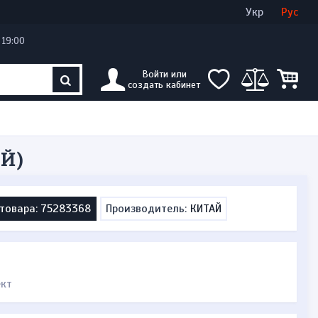
Войти
Создать кабинет
Укр
Рус
 19:00
Войти или
создать кабинет
Й)
товара: 75283368
Производитель:
КИТАЙ
ект