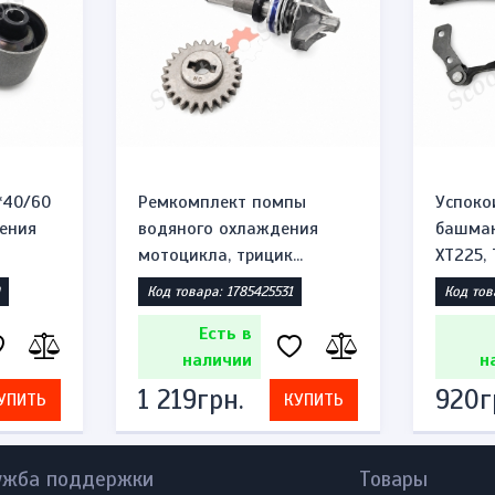
*40/60
Ремкомплект помпы
Успоко
ения
водяного охлаждения
башмак
мотоцикла, трицик...
XT225, T
Код товара: 1785425531
Код тов
Есть в
наличии
н
1 219грн.
920г
УПИТЬ
КУПИТЬ
ужба поддержки
Товары