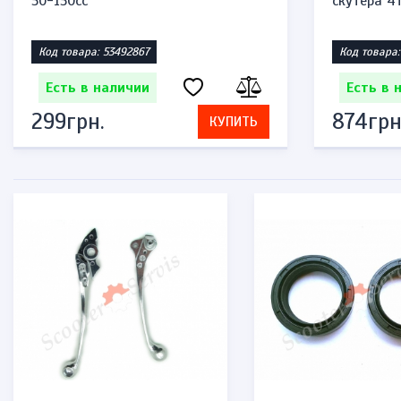
50-150сс
скутера 4т
Код товара: 53492867
Код товара:
Есть в наличии
Есть в 
299грн.
874грн
КУПИТЬ