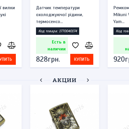
ї вилки
Датчик температури
Ремком
укі
охолоджуючої рідини,
Mikuni
термосенсо...
Yam...
Код товара: 1770040174
Код тов
Есть в
наличии
н
828грн.
920г
УПИТЬ
КУПИТЬ
АКЦИИ