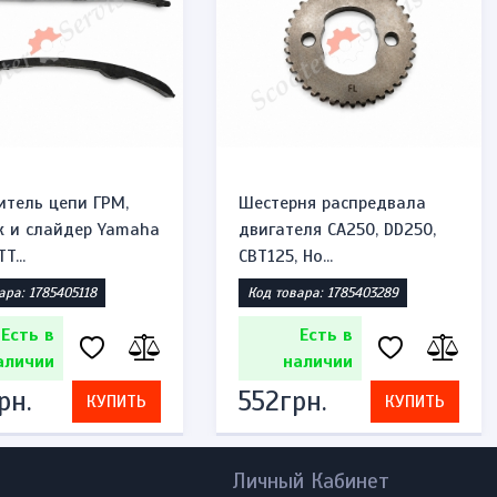
итель цепи ГРМ,
Шестерня распредвала
 и слайдер Yamaha
двигателя CA250, DD250,
T...
CBT125, Ho...
ара: 1785405118
Код товара: 1785403289
Есть в
Есть в
аличии
наличии
рн.
552грн.
КУПИТЬ
КУПИТЬ
Личный Кабинет