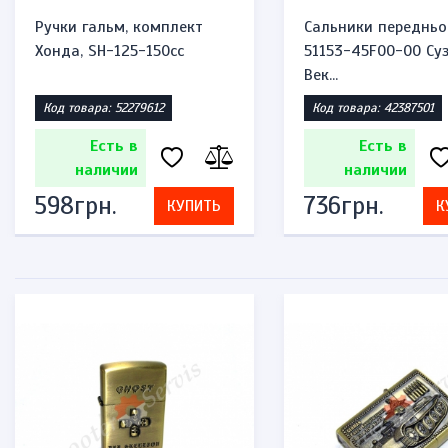
Ручки гальм, комплект
Сальники передньо
Хонда, SH-125-150cc
51153-45F00-00 Суз
Век...
Код товара: 52279612
Код товара: 42387501
Есть в
Есть в
наличии
наличии
598грн.
736грн.
КУПИТЬ
К