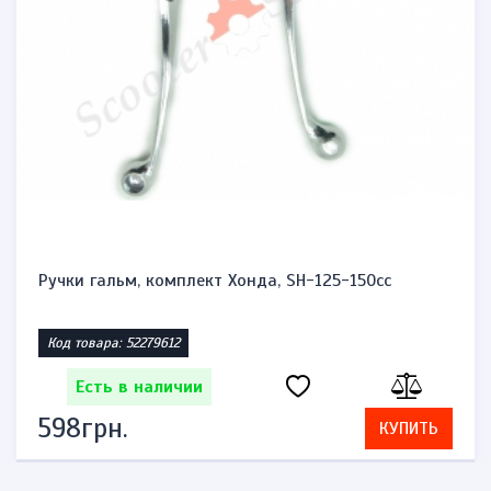
Сальники передньої вилки 51153-45F00-00 Сузукі
Век...
Код товара: 42387501
Есть в наличии
736грн.
КУПИТЬ