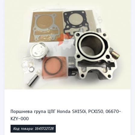
Поршнева група ЦПГ Honda SH150i, PCX150, 06670-
KZY-000
Код товара: 1643722728