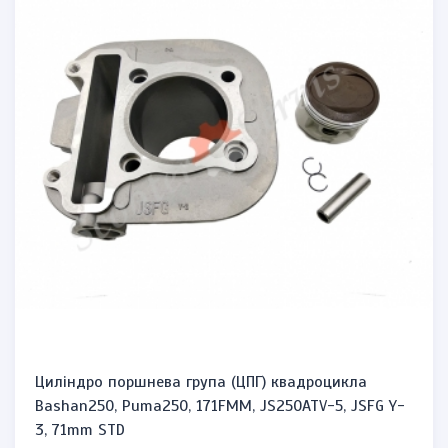
Циліндро поршнева група (ЦПГ) квадроцикла
Bashan250, Puma250, 171FMM, JS250ATV-5, JSFG Y-
3, 71mm STD