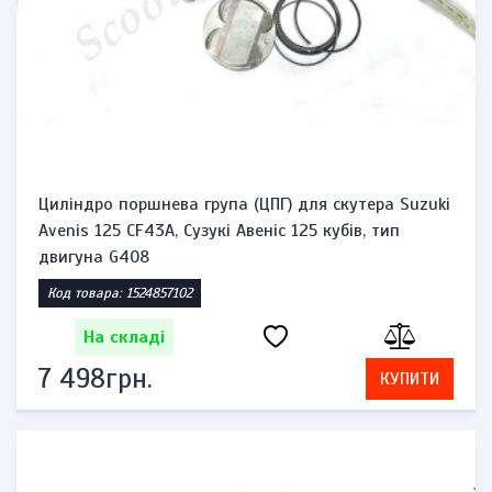
Циліндро поршнева група (ЦПГ) для скутера Suzuki
Avenis 125 CF43A, Сузукі Авеніс 125 кубів, тип
двигуна G408
Код товара: 1524857102
На складі
7 498грн.
КУПИТИ