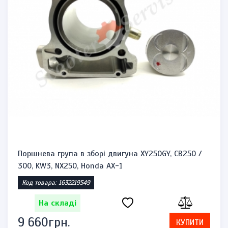
Поршнева група в зборі двигуна XY250GY, CB250 /
300, KW3, NX250, Honda AX-1
Код товара: 1632219549
На складі
9 660грн.
КУПИТИ