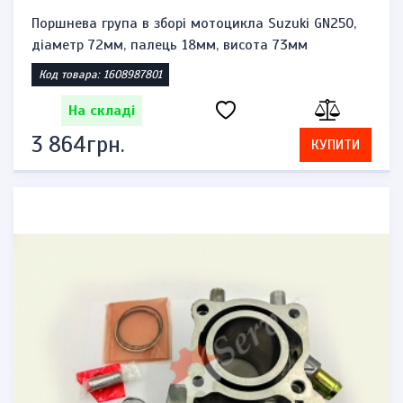
Поршнева група в зборі мотоцикла Suzuki GN250,
діаметр 72мм, палець 18мм, висота 73мм
Код товара: 1608987801
На складі
3 864грн.
КУПИТИ