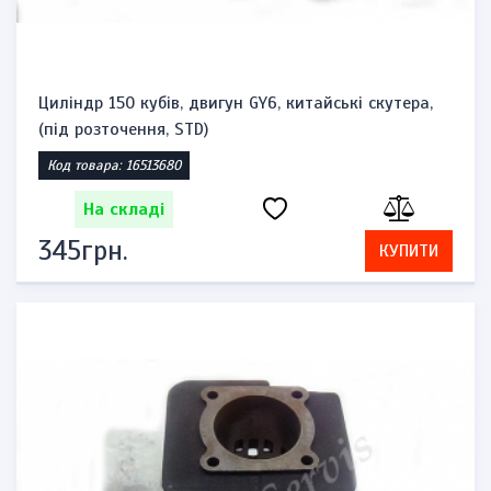
Циліндр 150 кубів, двигун GY6, китайські скутера,
(під розточення, STD)
Код товара: 16513680
На складі
345грн.
КУПИТИ