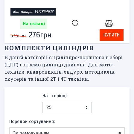
Код товара: 1471864623
На складі
276грн.
КУПИТИ
575грн.
КОМПЛЕКТИ ЦИЛІНДРІВ
В даній категорії є: циліндро-поршнева в зборі
(ЦПГ) і окремо циліндр двигуна. Для мото-
техніки, квадроциклів, ендуро. мотоциклів,
скутерів та іншої 2Т і 4Т техніки.
На сторінці:
Порядок сортування: