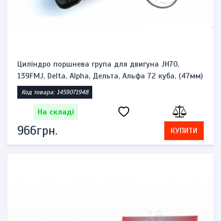
Циліндро поршнева група для двигуна JH70,
139FMJ, Delta, Alpha, Дельта, Альфа 72 куба, (47мм)
Код товара: 1459071948
На складі
966грн.
КУПИТИ