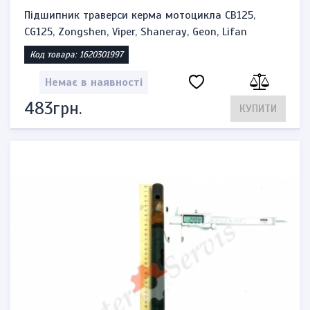
Підшипник траверси керма мотоцикла CB125,
CG125, Zongshen, Viper, Shaneray, Geon, Lifan
Код товара: 1620301997
Немає в наявності
483грн.
КУПИТИ