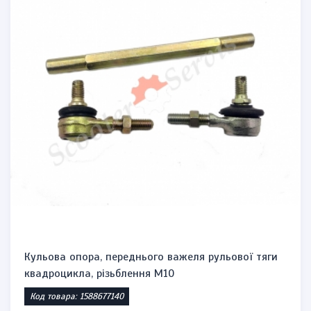
Кульова опора, переднього важеля рульової тяги
квадроцикла, різьблення М10
Код товара: 1588677140