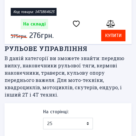
Код товара: 1471864623
На складі
276грн.
КУПИТИ
575грн.
РУЛЬОВЕ УПРАВЛІННЯ
В даній категорії ви зможете знайти: передню
вилку, наконечники рульової тяги, кермові
наконечники, траверси, кульову опору
переднього важеля. Для мото-техніки,
квадроциклів, мотоциклів, скутерів, ендуро, і
інший 2Т і 4Т технкі.
На сторінці: