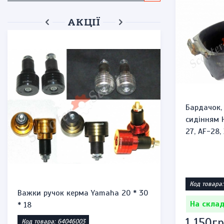
АКЦІЇ
Бардачок,
сидінням 
27, AF-28,
Код товара:
Важки ручок керма Yamaha 20 * 30
Запальнич
На склад
* 18
"Honda st
1 150гр
Код товара: 64046003
Код товара: