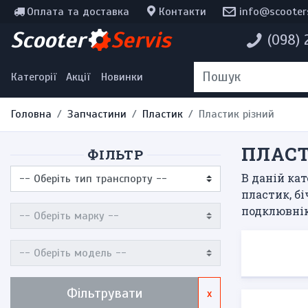
Оплата та доставка
Контакти
info@scooter
Інструменти, мотохімія
Scooter
Servis
(098)
Наклейки
Одяг та екіпірування
Категорії
Акції
Новинки
Головна
Запчастини
Пластик
Пластик різний
ПЛАСТ
ФІЛЬТР
В даній кат
пластик, б
подклювнікі
Фільтрувати
x