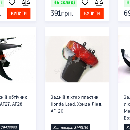
і
На складі
Н
.
391грн.
6
КУПИТИ
КУПИТИ
жній обтічник
Задній ліхтар пластик,
За
AF27, AF28
Honda Lead, Хонда Ліад,
лі
AF-20
Ma
Bo
: 79426960
Код товара: 87481119
Ко