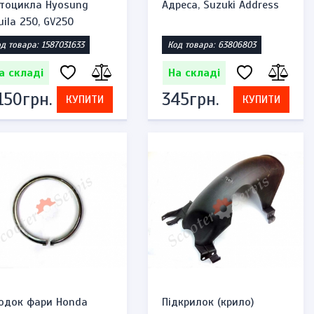
тоцикла Hyosung
Адреса, Suzuki Address
uila 250, GV250
д товара: 1587031633
Код товара: 63806803
а складі
На складі
 150грн.
345грн.
КУПИТИ
КУПИТИ
одок фари Honda
Підкрилок (крило)