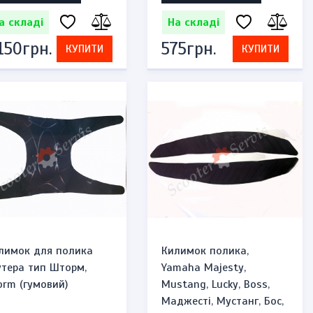
а складі
На складі
 150грн.
575грн.
КУПИТИ
КУПИТИ
лимок для полика
Килимок полика,
утера тип Шторм,
Yamaha Majesty,
orm (гумовий)
Mustang, Lucky, Boss,
Маджесті, Мустанг, Бос,