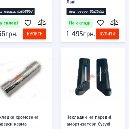
Лакі
д товара: 65058963
Код товара: 85216332
а складі
На складі
66грн.
1 495грн.
КУПИТИ
КУПИТИ
кладка хромована
Накладки на передні
аверси керма
амортизатори Сузукі