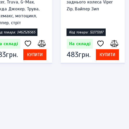
ker, Truva, G-Max,
заднього колеса Viper
нда Джокер, Трува,
Zip, Вайпер Зип
емакс, мотоцикл,
ппер, стріт
д товара: 1462526565
Код товара: 32273187
а складі
На складі
83грн.
483грн.
КУПИТИ
КУПИТИ