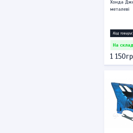
Хонда Джо
металеві
Код товара:
На склад
1 150гр