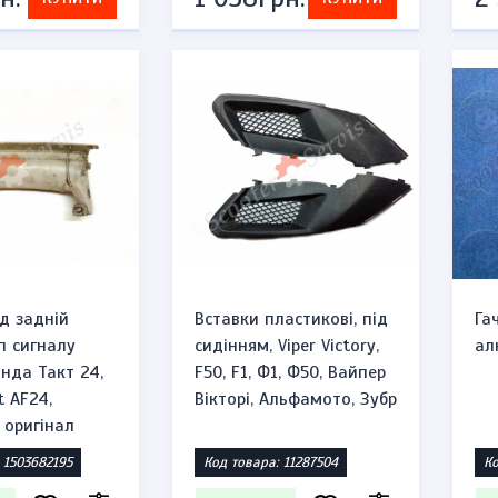
аді
На складі
76грн.
276грн.
КУПИТИ
575грн.
ід задній
Вставки пластикові, під
Га
п сигналу
сидінням, Viper Victory,
ал
онда Такт 24,
F50, F1, Ф1, Ф50, Вайпер
t AF24,
Вікторі, Альфамото, Зубр
 оригінал
 1503682195
Код товара: 11287504
Ко