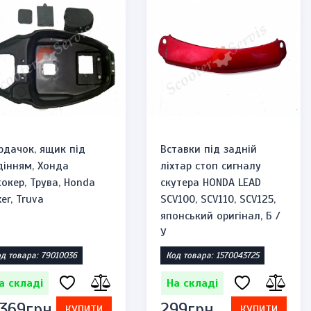
рдачок, ящик під
Вставки під задній
дінням, Хонда
ліхтар стоп сигналу
окер, Трува, Honda
скутера HONDA LEAD
er, Truva
SCV100, SCV110, SCV125,
японський оригінал, Б /
У
д товара: 79010036
Код товара: 1570043725
ип zippo
Запальничка бензинова тип zippo
а складі
На складі
"череп казино"
 369грн.
299грн.
Код товара: 1471947584
КУПИТИ
КУПИТИ