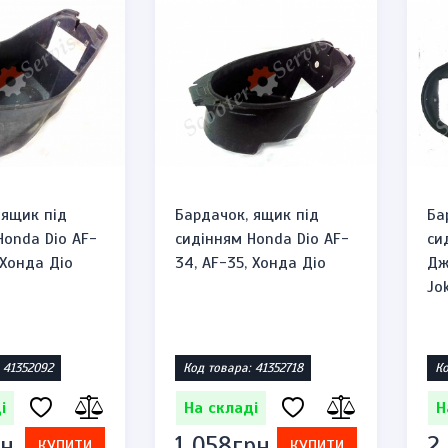
 ящик під
Бардачок, ящик під
Ба
Honda Dio AF-
сидінням Honda Dio AF-
си
 Хонда Діо
34, AF-35, Хонда Діо
Дж
Jok
 41352092
Код товара: 41352718
Ко
ка бензинова тип zippo
Запальничка бензинова т
і
На складі
Н
1300"
"You Lost"
н.
1 058грн.
2
 1471864623
Код товара: 1471953527
КУПИТИ
КУПИТИ