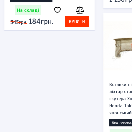
На складі
На скл
184грн.
2
КУПИТИ
345грн.
575грн.
Вставки п
ліхтар сто
скутера Х
Honda Tak
японський
Код товара: