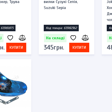
кер, Трува
вилки Сузукі Сепія,
Jo
Suzuki Sepia
Хо
Дж
чо
 63981875
Код товара: 63982362
Ко
і
На складі
Н
н.
345грн.
4
КУПИТИ
КУПИТИ