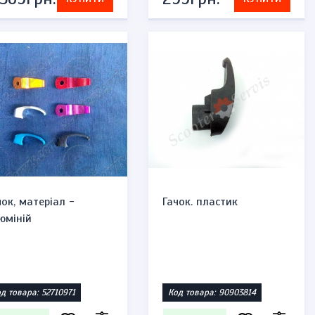
На складі
276грн.
КУПИТИ
КУПИТИ
575грн.
чок, матеріал -
Гачок. пластик
юміній
д товара: 52710971
Код товара: 90903814