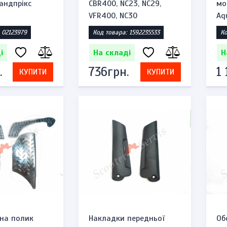
рандпрікс
CBR400, NC23, NC29,
мо
VFR400, NC30
Aq
 02123979
Код товара: 1592235533
Ко
і
На складі
Н
.
736грн.
1
КУПИТИ
КУПИТИ
на полик
Накладки передньої
Об