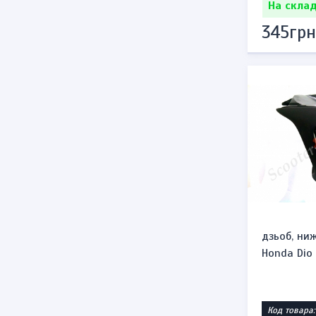
На склад
345грн
дзьоб, ни
Honda Dio 
Код товара