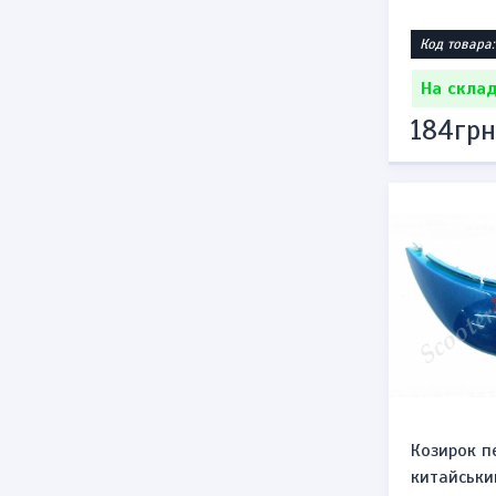
Код товара:
На склад
184грн
Козирок п
китайськи