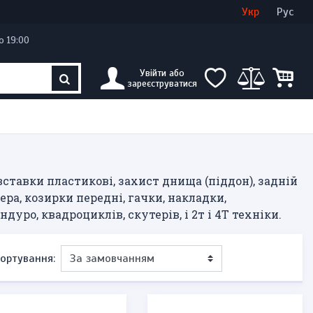
Увійти
Створити кабінет
Укр
Рус
о 19:00
Увійти або
зареєструватися
 вставки пластикові, захист днища (піддон), задній
ра, козирки передні, гачки, накладки,
дуро, квадроциклів, скутерів, і 2т і 4Т техніки.
ортування: