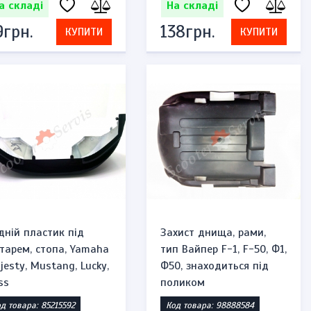
а складі
На складі
9грн.
138грн.
КУПИТИ
КУПИТИ
дній пластик під
Захист днища, рами,
хтарем, стопа, Yamaha
тип Вайпер F-1, F-50, Ф1,
jesty, Mustang, Lucky,
Ф50, знаходиться під
ss
поликом
д товара: 85215592
Код товара: 98888584