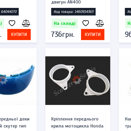
двигун AN400
 64044170
Код товара: 1460914363
Ко
і
На складі
Н
.
736грн.
9
КУПИТИ
КУПИТИ
ередньої деки
Кріплення переднього
На
й скутер тип
крила мотоцикла Honda
тр