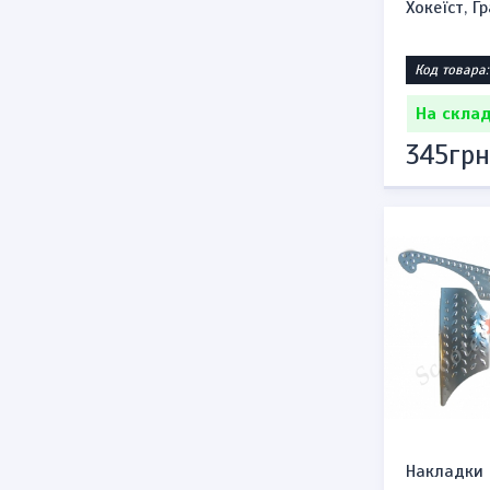
Хокеїст, Г
Код товара:
На склад
345грн
Накладки 