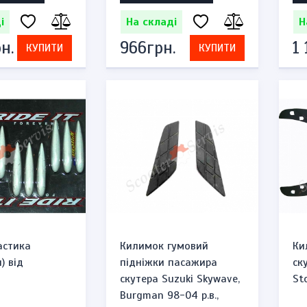
і
На складі
Н
н.
966грн.
1
КУПИТИ
КУПИТИ
астика
Килимок гумовий
Ки
) від
підніжки пасажира
ск
скутера Suzuki Skywave,
St
Burgman 98-04 р.в.,