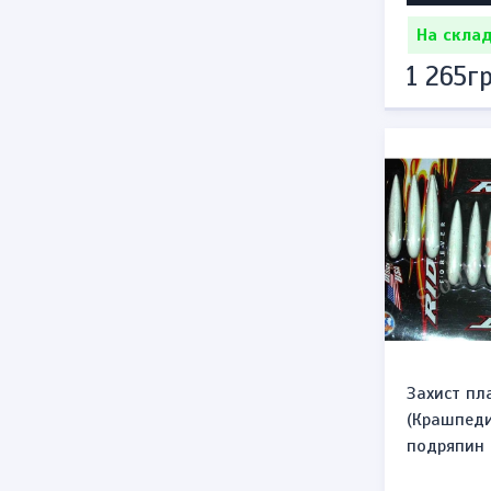
На склад
1 265гр
Захист пл
(Крашпеди
подряпин