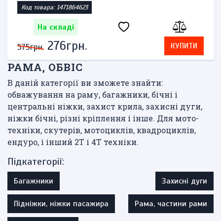
Код товара: 1471864623
На складі
276грн.
КУПИТИ
575грн.
РАМА, ОБВІС
В даній категорії ви зможете знайти:
обважування на раму, багажники, бічні і
центральні ніжки, захист крила, захисні дуги,
ніжки бічні, різні кріплення і інше. Для мото-
техніки, скутерів, мотоциклів, квадроциклів,
ендуро, і інший 2Т і 4Т техніки.
Підкатегорії:
Багажники
Захисні дуги
Підніжки, ніжки пасажира
Рама, частини рами