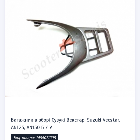
Багажник в зборі Сузукі Векстар, Suzuki Vecstar,
AN125, AN150 Б / У
Код товара: 1454071208