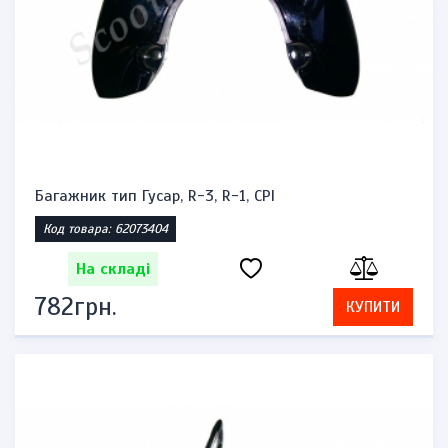
Багажник тип Гусар, R-3, R-1, CPI
Код товара: 62073404
На складі
782грн.
КУПИТИ