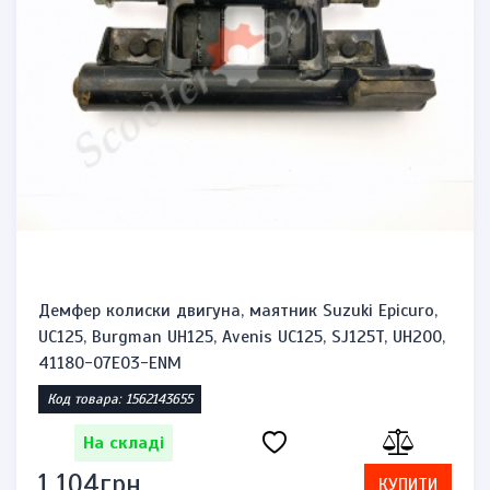
Демфер колиски двигуна, маятник Suzuki Epicuro,
UC125, Burgman UH125, Avenis UC125, SJ125T, UH200,
41180-07E03-ENM
Код товара: 1562143655
На складі
1 104грн.
КУПИТИ