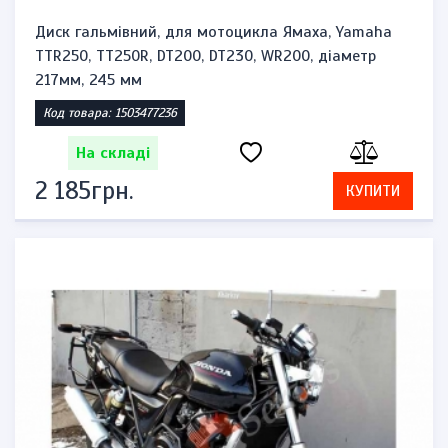
Диск гальмівний, для мотоцикла Ямаха, Yamaha
TTR250, TT250R, DT200, DT230, WR200, діаметр
217мм, 245 мм
Код товара: 1503477236
На складі
2 185грн.
КУПИТИ