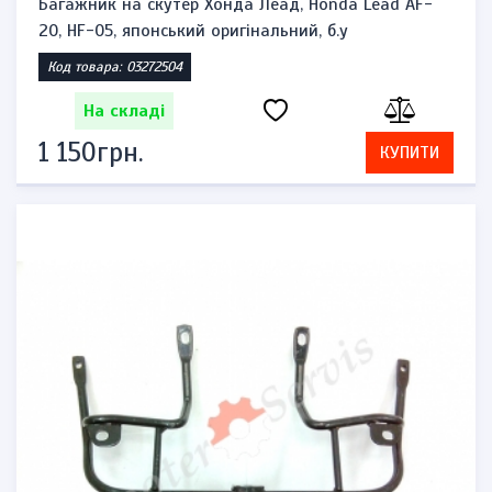
Багажник на скутер Хонда Леад, Honda Lead AF-
20, HF-05, японський оригінальний, б.у
Код товара: 03272504
На складі
1 150грн.
КУПИТИ