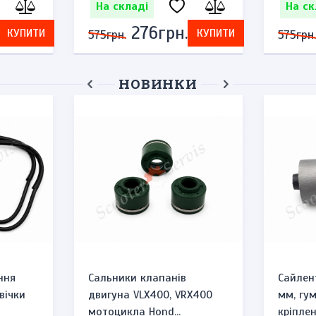
На складі
На ск
276грн.
КУПИТИ
КУПИТИ
575грн.
575грн.
НОВИНКИ
ння
Сальники клапанів
Сайлен
вічки
двигуна VLX400, VRX400
мм, гу
мотоцикла Hond...
кріплен