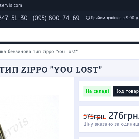
servis.com
 247-51-30
(095) 800-74-69
Прийом дзвінків з 9:00 д
ка бензинова тип zippo "You Lost"
ИП ZIPPO "YOU LOST"
На складі
Код товар
276грн
575грн.
Ціну вказано за одиниц