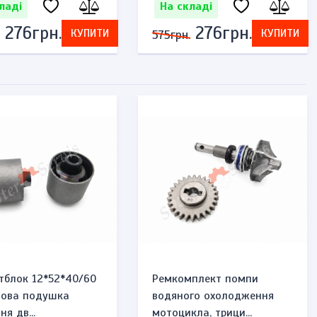
ладі
На складі
276грн.
276грн.
КУПИТИ
КУПИТИ
575грн.
тблок 12*52*40/60
Ремкомплект помпи
мова подушка
водяного охолодження
ня дв...
мотоцикла, трици...