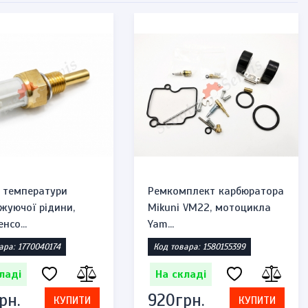
 температури
Ремкомплект карбюратора
жуючої рідини,
Mikuni VM22, мотоцикла
нсо...
Yam...
ара: 1770040174
Код товара: 1580155399
ладі
На складі
рн.
920грн.
КУПИТИ
КУПИТИ