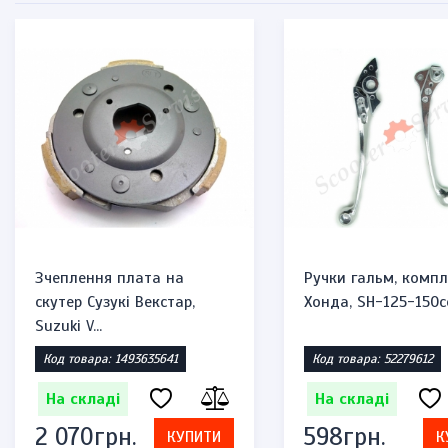
Зчеплення плата на
Ручки гальм, компл
скутер Сузукі Векстар,
Хонда, SH-125-150c
Suzuki V...
Код товара: 1493635641
Код товара: 52279612
На складі
На складі
2 070грн.
598грн.
КУПИТИ
К