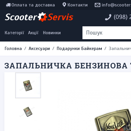
Оплата та доставка
Контакти
info@scooter
Інструменти, мотохімія
Scooter
Servis
(098)
Наклейки
Одяг та екіпірування
Категорії
Акції
Новинки
Головна
Аксесуари
Подарунки Байкерам
Запальнич
ЗАПАЛЬНИЧКА БЕНЗИНОВА Т