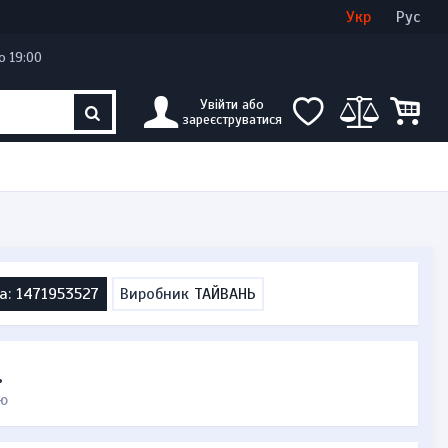
Увійти
Створити кабінет
Укр
Рус
о 19:00
Увійти або
зареєструватися
а: 1471953527
Виробник
ТАЙВАНЬ
.
ю