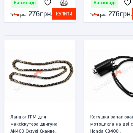
На складі
На складі
276грн.
276грн.
КУПИТИ
575грн.
575грн.
Ланцюг ГРМ для
Котушка запалюва
максіскутера двигуна
мотоцикла на дві с
AN400 Сузукі Скайве...
Honda CB400...