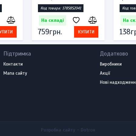
Код товара: 1785852041
Код тов
На складі
На ск
759грн.
138г
УПИТИ
КУПИТИ
Підтримка
Додатково
Контакти
Виробники
Мапа сайту
Акції
Нові надходженн
Розробка сайту -
Dotrox