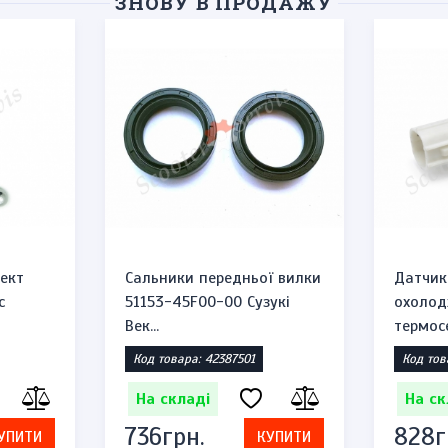
ЗНОВУ В ПРОДАЖУ
ект
Сальники передньої вилки
Датчик
c
51153-45F00-00 Сузукі
охолод
Век...
термосе
Код товара: 42387501
Код тов
На складі
На ск
736грн.
828г
УПИТИ
КУПИТИ