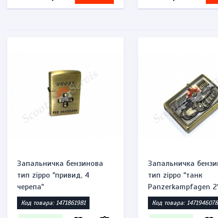
Запальничка бензинова
Запальничка бензи
тип zippo "привид, 4
тип zippo "танк
черепа"
Panzerkampfagen 2
Код товара: 1471861981
Код товара: 1471946078