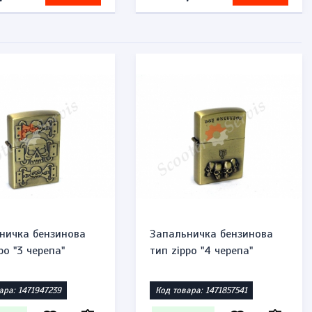
ничка бензинова
Запальничка бензинова
po "3 черепа"
тип zippo "4 черепа"
ара: 1471947239
Код товара: 1471857541