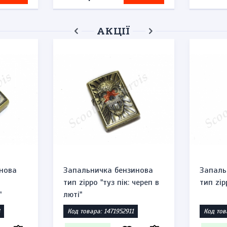
АКЦІЇ
нова
Запальничка бензинова
Запаль
тип zippo "туз пік: череп в
тип zip
"
люті"
Код товара: 1471952911
Код тов