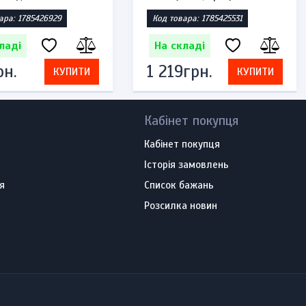
ара: 1785426929
Код товара: 1785425531
ладі
На складі
рн.
1 219грн.
КУПИТИ
КУПИТИ
Кабінет покупця
Кабінет покупця
Історія замовлень
я
Список бажань
Розсилка новин