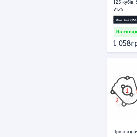
125 кубів,
V125
Код товара:
На склад
1 058гр
Прокладки