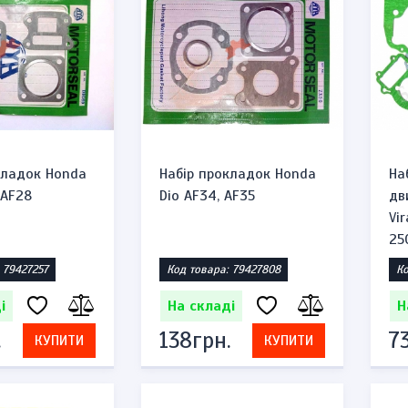
кладок Honda
Набір прокладок Honda
На
 AF28
Dio AF34, AF35
дв
Vi
25
 79427257
Код товара: 79427808
Ко
і
На складі
Н
.
138грн.
7
КУПИТИ
КУПИТИ
ppo
Запальничка бензинова тип zippo
"You Lost"
Код товара: 1471953527