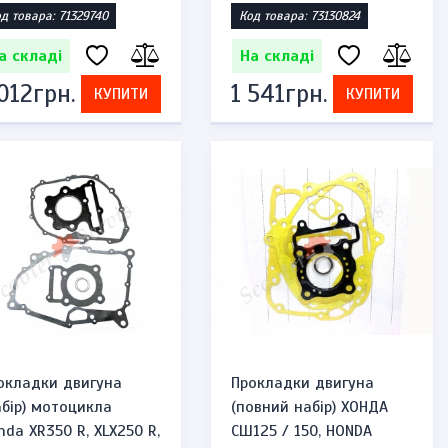
д товара: 71329740
Код товара: 73130824
а складі
На складі
 012грн.
1 541грн.
КУПИТИ
КУПИТИ
окладки двигуна
Прокладки двигуна
абір) мотоцикла
(повний набір) ХОНДА
nda XR350 R, XLX250 R,
СШ125 / 150, HONDA