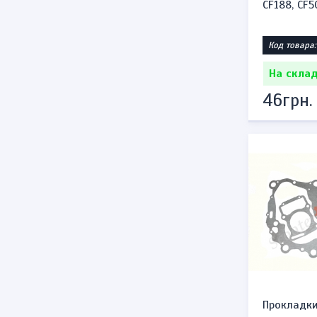
CF188, CF50
Код товара:
На склад
46грн.
Прокладки