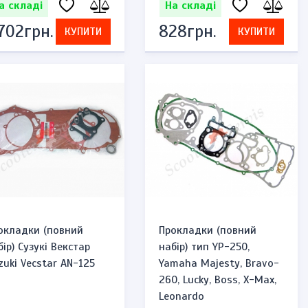
а складі
На складі
 702грн.
828грн.
КУПИТИ
КУПИТИ
окладки (повний
Прокладки (повний
бір) Сузукі Векстар
набір) тип YP-250,
zuki Vecstar AN-125
Yamaha Majesty, Bravo-
260, Lucky, Boss, X-Max,
Leonardo