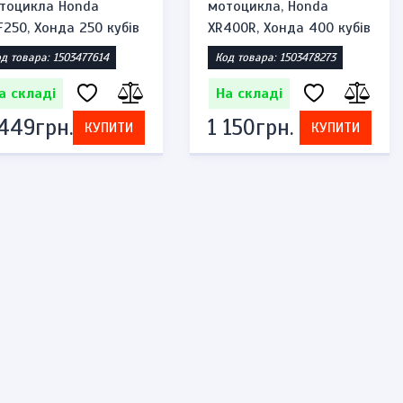
тоцикла Honda
мотоцикла, Honda
F250, Хонда 250 кубів
XR400R, Хонда 400 кубів
д товара: 1503477614
Код товара: 1503478273
а складі
На складі
 449грн.
1 150грн.
КУПИТИ
КУПИТИ