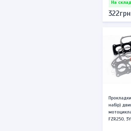
На склад
322грн
Прокладки
набір) дви
мотоцикл
FZR250, 3