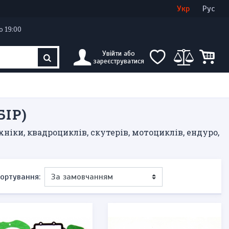
Увійти
Створити кабінет
Укр
Рус
о 19:00
Увійти або
зареєструватися
ІР)
ніки, квадроциклів, скутерів, мотоциклів, ендуро,
ортування: