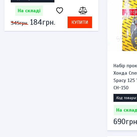
На складі
рн.
276грн.
КУПИТИ
КУП
575грн.
Набір про
Хонда Спей
Spacy 125 
CH-150
Код товара:
На склад
690грн