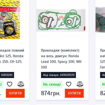
На складі
276грн.
ИТИ
КУПИТИ
575грн.
кладок повний
Прокладки (комплект)
Пр
сі 125, Honda
на весь двигун: Honda
на
\ 150, CH-125,
Lead 100, Spacy 100, WH
125
100
Ге
 51855091
Код товара: 1474139570
Ко
і
На складі
Н
.
874грн.
8
КУПИТИ
КУПИТИ