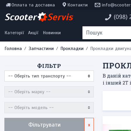
Оплата та доставка
Контакти
info@scooter
Інструменти, мотохімія
Scooter
Servis
(098)
Наклейки
Одяг та екіпірування
Категорії
Акції
Новинки
Головна
Запчастини
Прокладки
Прокладки двигуна
ПРОКЛ
ФІЛЬТР
В даній кат
і інший 2Т 
Фільтрувати
x