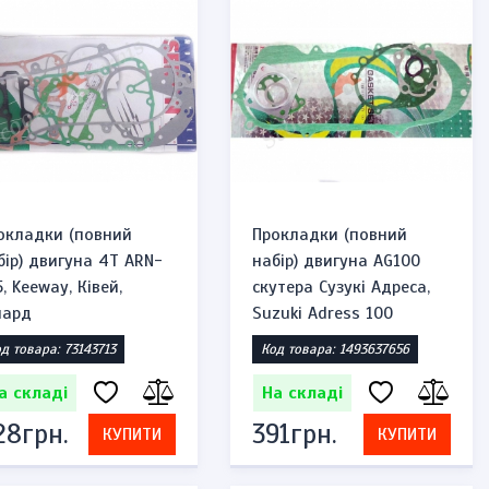
На складі
На складі
276грн.
276г
КУПИТИ
575грн.
575грн.
окладки (повний
Прокладки (повний
бір) двигуна 4Т ARN-
набір) двигуна AG100
, Keeway, Ківей,
скутера Сузукі Адреса,
пард
Suzuki Adress 100
д товара: 73143713
Код товара: 1493637656
а складі
На складі
28грн.
391грн.
КУПИТИ
КУПИТИ