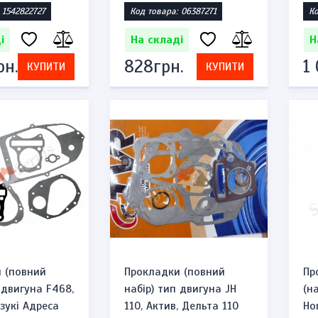
 1542822727
Код товара: 06387271
Ко
і
На складі
Н
рн.
828грн.
1
КУПИТИ
КУПИТИ
 (повний
Прокладки (повний
Пр
 двигуна F468,
набір) тип двигуна JH
(н
зукі Адреса
110, Актив, Дельта 110
Ho