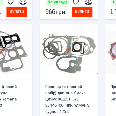
і
На складі
Н
.
966грн.
1
КУПИТИ
КУПИТИ
 (повний
Прокладки (повний
Пр
гуна
набір) двигуна Ямаха
на
а Yamaha
Цігнус XC125T, 5VL-
Su
YX
E5445-00, 4KP, YAMAHA
Cygnus 125 D