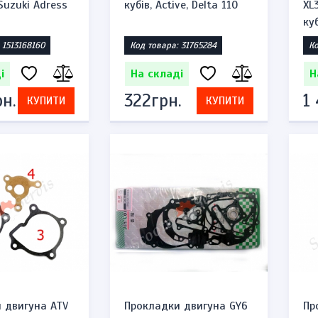
 Suzuki Adress
кубів, Active, Delta 110
XL
ку
 1513168160
Код товара: 31765284
Ко
і
На складі
Н
н.
322грн.
1
КУПИТИ
КУПИТИ
 двигуна ATV
Прокладки двигуна GY6
Пр