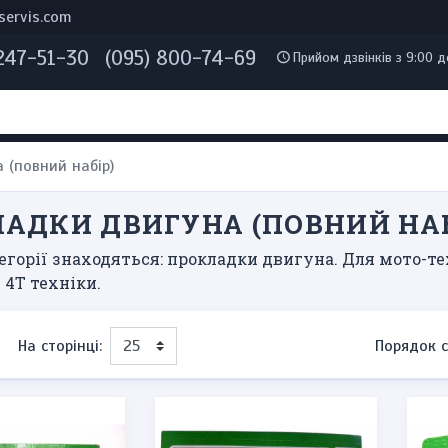
servis.com
 247-51-30
(095) 800-74-69
Прийом дзвінків з 9:00 д
 (повний набір)
АДКИ ДВИГУНА (ПОВНИЙ НАБ
егорії знаходяться: прокладки двигуна. Для мото-тех
і 4Т техніки.
На сторінці:
Порядок с