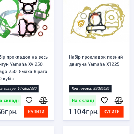
бір прокладок на весь
Набір прокладок повний
игун Yamaha XV 250,
двигуна Yamaha XT225
rago 250, Ямаха Віраго
0 кубів
д товара: 1472627320
Код товара: 89026626
а складі
На складі
36грн.
1 104грн.
КУПИТИ
КУПИТИ
Запальничка бензинова тип zippo
Запальничка бе
"череп казино"
"привид, 4 чере
Код товара: 1471947584
Код товара: 14718