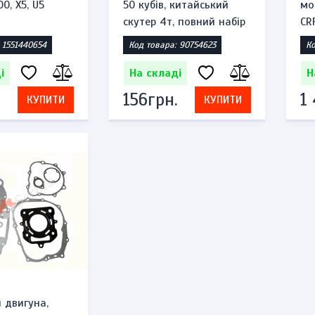
0, X5, U5
50 кубів, китайський
мо
скутер 4т, повний набір
CR
 1551440654
Код товара: 90754623
Ко
і
На складі
Н
156грн.
1
КУПИТИ
КУПИТИ
 двигуна,