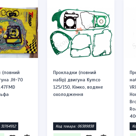
 (повний
Прокладки (повний
Пр
гуна JH-70
набір) двигуна Kymco
на
147FMD
125/150, Кімко, водяне
VR
льфа
охолодження
Ho
Br
Ro
40
 31764912
Код товара: 06389838
Ко