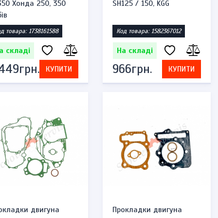
350 Хонда 250, 350
SH125 / 150, KGG
бів
д товара: 1738161588
Код товара: 1582367012
а складі
На складі
 449грн.
966грн.
КУПИТИ
КУПИТИ
окладки двигуна
Прокладки двигуна