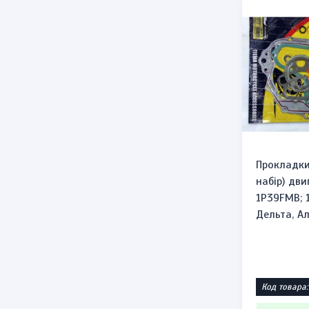
Прокладки
набір) дви
1P39FMB; 
Дельта, А
Код товара: