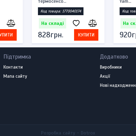
термосенсо...
Yam...
Код товара: 1770040174
Код тов
На складі
На ск
828грн.
920г
УПИТИ
КУПИТИ
Підтримка
Додатково
Контакти
Виробники
Мапа сайту
Акції
Нові надходженн
Розробка сайту -
Dotrox