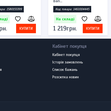
Ban...
ара: 1580155399
Код товара: 1461004445
ладі
На складі
рн.
1 219грн.
КУПИТИ
КУПИТИ
Кабінет покупця
Кабінет покупця
Історія замовлень
я
Список бажань
Розсилка новин