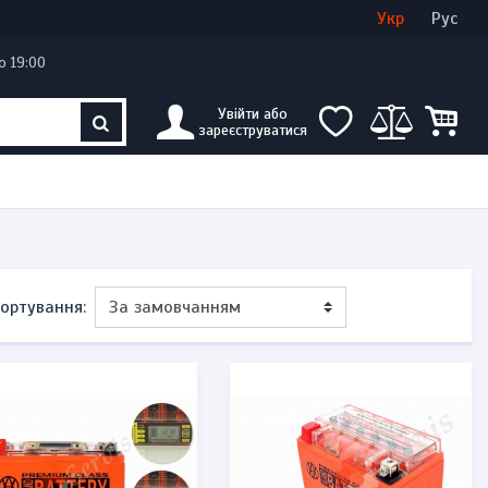
Увійти
Створити кабінет
Укр
Рус
о 19:00
Увійти або
зареєструватися
ортування: