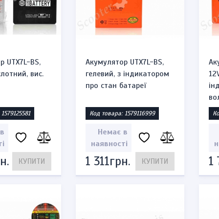
р UTX7L-BS,
Акумулятор UTX7L-BS,
Ак
слотний, вис.
гелевий, з індикатором
12V
про стан батареї
ін
во
 1579125581
Код товара: 1579116999
Ко
 в
Немає в
ті
наявності
н
н.
1 311грн.
1
КУПИТИ
КУПИТИ
ка бензинова тип zippo
Запальничка бензинова т
1300"
"You Lost"
 1471864623
Код товара: 1471953527