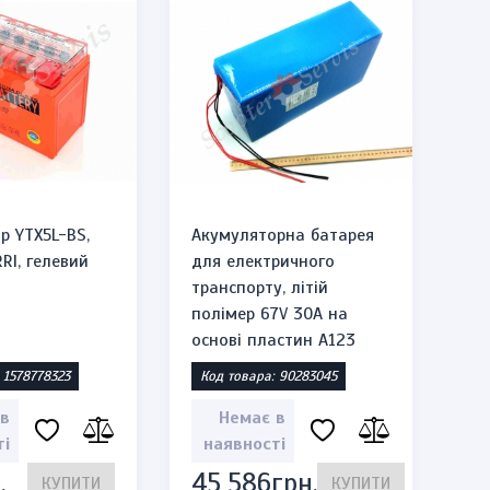
р YTX5L-BS,
Акумуляторна батарея
RRI, гелевий
для електричного
транспорту, літій
полімер 67V 30A на
основі пластин A123
 1578778323
Код товара: 90283045
 в
Немає в
ті
наявності
.
45 586грн.
КУПИТИ
КУПИТИ