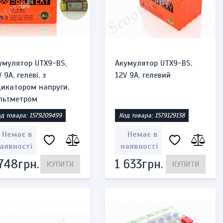
умулятор UTX9-BS,
Акумулятор UTX9-BS,
 9A, гелеві, з
12V 9A, гелевий
дикатором напруги,
льтметром
д товара: 1579209499
Код товара: 1579129138
Немає в
Немає в
аявності
наявності
 748грн.
1 633грн.
КУПИТИ
КУПИТИ
ип zippo
Запальничка бензинова тип zippo
"череп казино"
Код товара: 1471947584