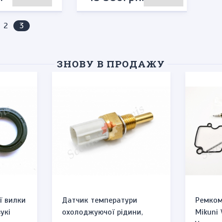
us page
(current)
2
3
ЗНОВУ В ПРОДАЖУ
ї вилки
Датчик температури
Ремком
укі
охолоджуючої рідини,
Mikuni