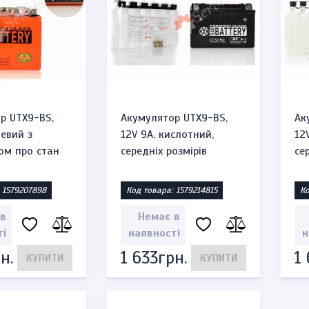
аді
На складі
76грн.
276грн.
КУПИТИ
575грн.
р UTX9-BS,
Акумулятор UTX9-BS,
Ак
левий з
12V 9A, кислотний,
12
ом про стан
середніх розмірів
се
 1579207898
Код товара: 1579214815
Ко
 в
Немає в
ті
наявності
н
н.
1 633грн.
1
КУПИТИ
КУПИТИ