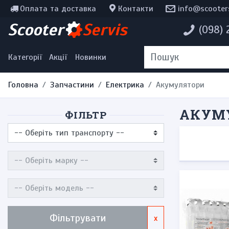
Оплата та доставка
Контакти
info@scooter
Інструменти, мотохімія
Scooter
Servis
(098)
Наклейки
Одяг та екіпірування
Категорії
Акції
Новинки
Головна
Запчастини
Електрика
Акумулятори
АКУМ
ФІЛЬТР
Фільтрувати
x