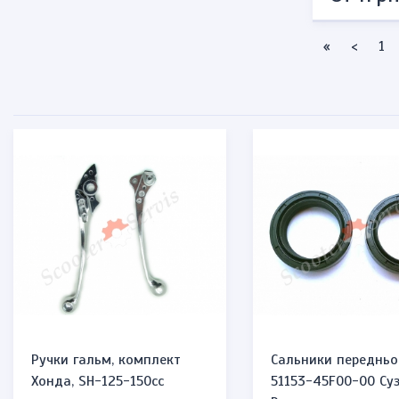
First page
Previo
«
<
1
Ручки гальм, комплект
Сальники передньо
Хонда, SH-125-150cc
51153-45F00-00 Суз