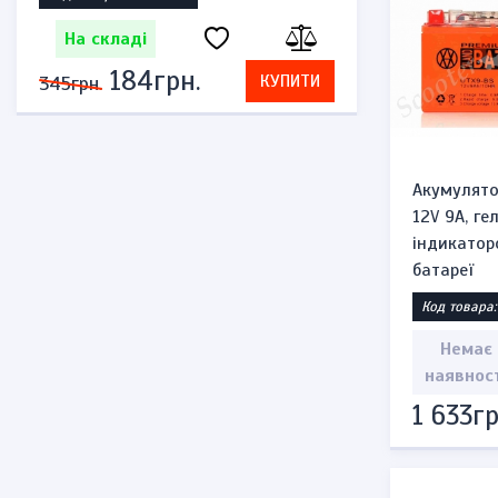
На складі
На скл
184грн.
2
КУПИТИ
345грн.
575грн.
Акумулято
12V 9A, ге
індикатор
батареї
Код товара:
Немає
наявнос
1 633гр