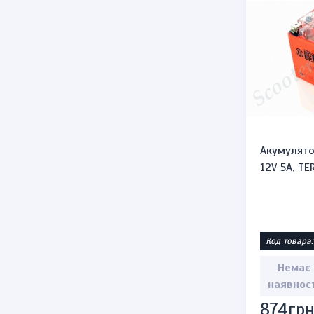
Акумулято
12V 5A, TE
Код товара:
Немає
наявнос
874грн