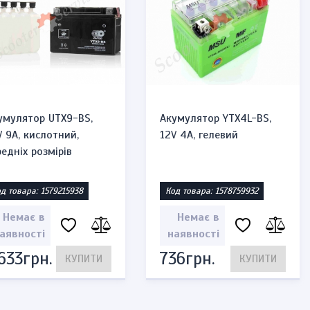
На складі
276грн.
КУПИТИ
КУПИТИ
575грн.
умулятор UTX9-BS,
Акумулятор YTX4L-BS,
V 9A, кислотний,
12V 4A, гелевий
редніх розмірів
д товара: 1579215938
Код товара: 1578759932
Немає в
Немає в
аявності
наявності
 633грн.
736грн.
КУПИТИ
КУПИТИ