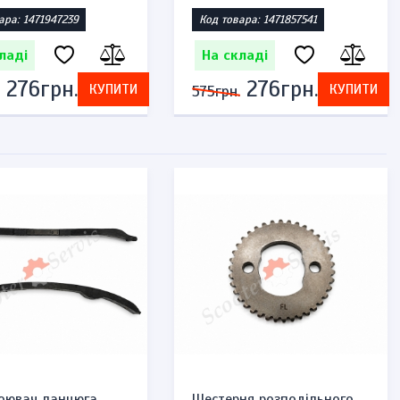
ара: 1471947239
Код товара: 1471857541
ладі
На складі
276грн.
276грн.
КУПИТИ
КУПИТИ
575грн.
оювач ланцюга
Шестерня розподільного