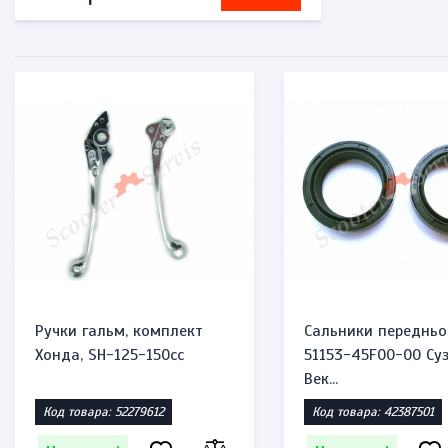
Ручки гальм, комплект
Сальники передньо
Хонда, SH-125-150cc
51153-45F00-00 Суз
Век...
Код товара: 52279612
Код товара: 42387501