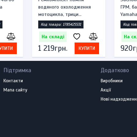
а
водяного охолодження
ГРМ, б
мотоцикла, трици...
Yamaha 
Код товара: 1785425531
Код тов
На складі
На ск
1 219грн.
920г
УПИТИ
КУПИТИ
Підтримка
Додатково
Контакти
Виробники
Мапа сайту
Акції
Нові надходженн