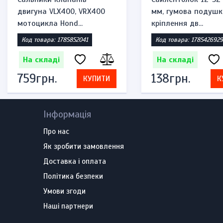
двигуна VLX400, VRX400
мм, гумова подушк
мотоцикла Hond...
кріплення дв...
Код товара: 1785852041
Код товара: 1785426929
На складі
На складі
759грн.
138грн.
КУПИТИ
К
Інформація
Про нас
Як зробити замовлення
Доставка і оплата
Політика безпеки
Умови згоди
Наші партнери