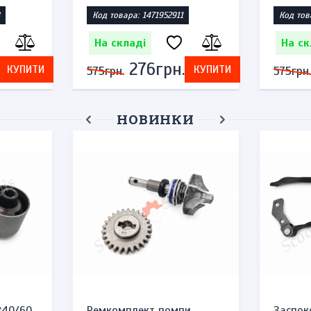
Код товара: 1471952911
Код тов
На складі
На ск
276грн.
КУПИТИ
КУПИТИ
575грн.
575грн.
НОВИНКИ
*40/60
Ремкомплект помпи
Заспок