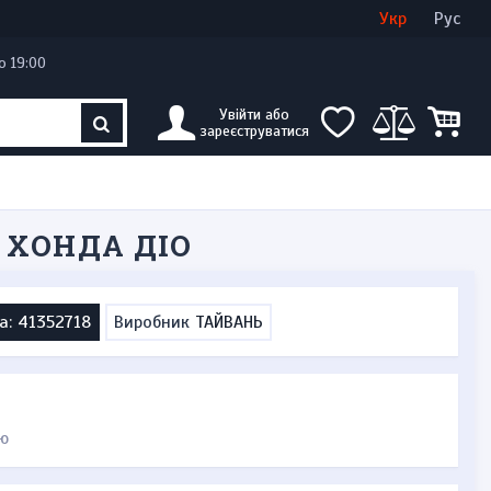
Увійти
Створити кабінет
Укр
Рус
о 19:00
Увійти або
зареєструватися
, ХОНДА ДІО
а: 41352718
Виробник
ТАЙВАНЬ
ю