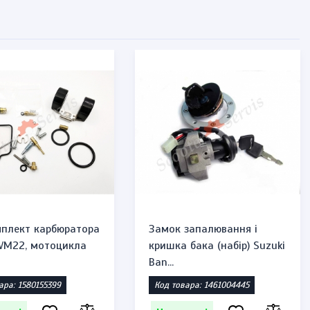
плект карбюратора
Замок запалювання і
 VM22, мотоцикла
кришка бака (набір) Suzuki
Ban...
ара: 1580155399
Код товара: 1461004445