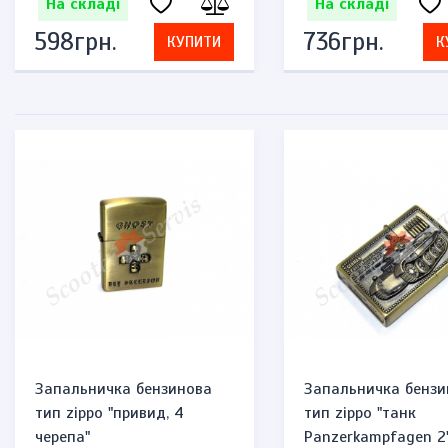
На складі
На складі
598грн.
736грн.
КУПИТИ
К
Запальничка бензинова
Запальничка бензи
тип zippo "привид, 4
тип zippo "танк
черепа"
Panzerkampfagen 2