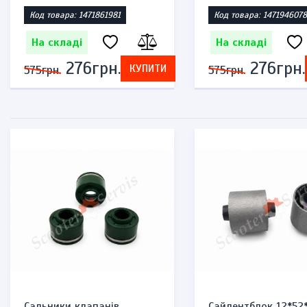
Код товара: 1471861981
Код товара: 1471946078
На складі
На складі
276грн.
276грн.
КУПИТИ
575грн.
575грн.
Сальники клапанів
Сайлентблок 12*52