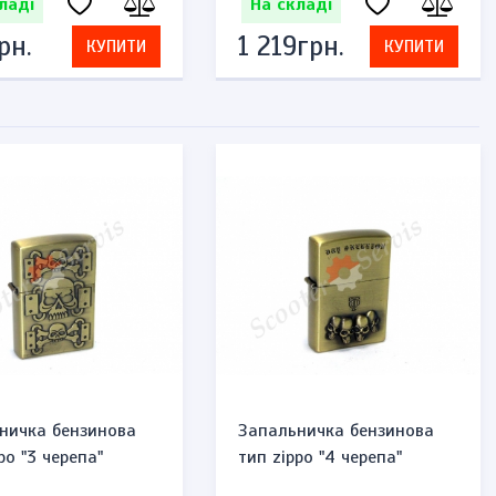
ладі
На складі
рн.
1 219грн.
КУПИТИ
КУПИТИ
ничка бензинова
Запальничка бензинова
po "3 черепа"
тип zippo "4 черепа"