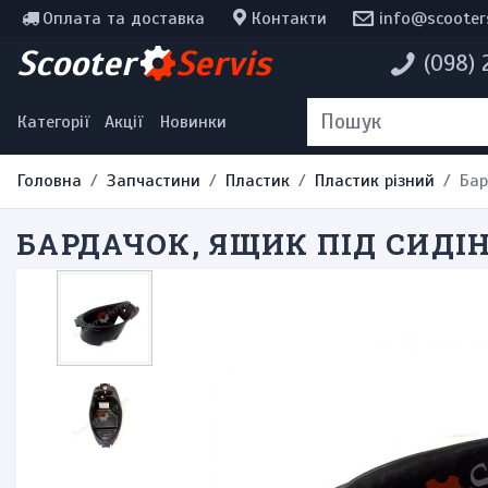
Оплата та доставка
Контакти
info@scooter
Інструменти, мотохімія
Scooter
Servis
(098)
Наклейки
Одяг та екіпірування
Категорії
Акції
Новинки
Головна
Запчастини
Пластик
Пластик різний
Бар
БАРДАЧОК, ЯЩИК ПІД СИДІН