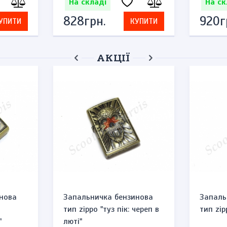
На складі
На ск
828грн.
920г
УПИТИ
КУПИТИ
АКЦІЇ
нова
Запальничка бензинова
Запаль
тип zippo "туз пік: череп в
тип zip
"
люті"