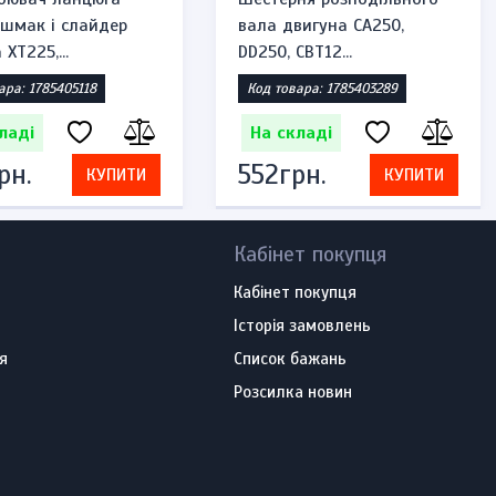
ашмак і слайдер
вала двигуна CA250,
XT225,...
DD250, CBT12...
ара: 1785405118
Код товара: 1785403289
ладі
На складі
рн.
552грн.
КУПИТИ
КУПИТИ
Кабінет покупця
Кабінет покупця
Історія замовлень
я
Список бажань
Розсилка новин