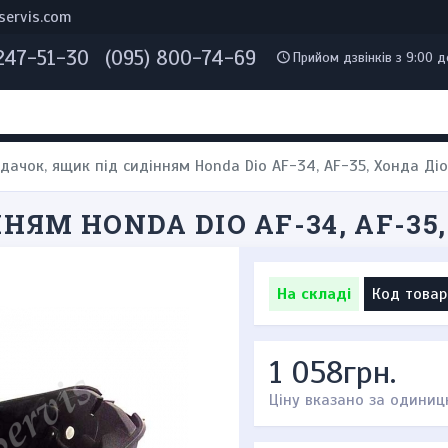
servis.com
 247-51-30
(095) 800-74-69
Прийом дзвінків з 9:00 д
дачок, ящик під сидінням Honda Dio AF-34, AF-35, Хонда Діо
НЯМ HONDA DIO AF-34, AF-35
На складі
Код товар
1 058грн.
Ціну вказано за одиниц