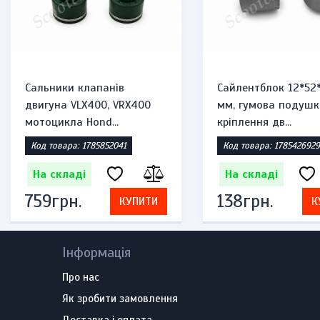
Сальники клапанів
Сайлентблок 12*52
двигуна VLX400, VRX400
мм, гумова подушк
мотоцикла Hond...
кріплення дв...
Код товара: 1785852041
Код товара: 1785426929
На складі
На складі
759грн.
138грн.
КУПИТИ
К
Інформація
Про нас
Як зробити замовлення