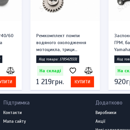
*40/60
Ремкомплект помпи
Заспок
а
водяного охолодження
ГРМ, б
мотоцикла, трици...
Yamaha 
Код товара: 1785425531
Код тов
На складі
На ск
1 219грн.
920г
УПИТИ
КУПИТИ
Підтримка
Додатково
Контакти
Виробники
Мапа сайту
Акції