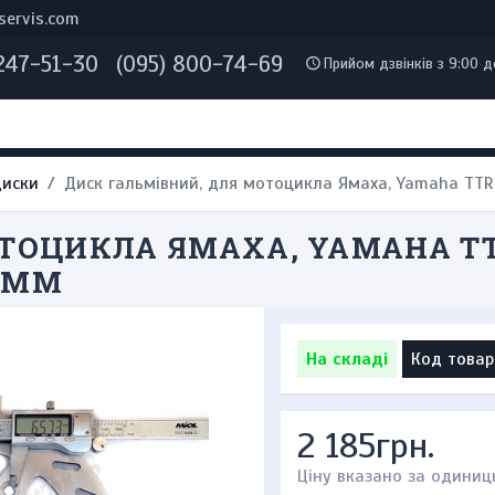
servis.com
 247-51-30
(095) 800-74-69
Прийом дзвінків з 9:00 д
диски
Диск гальмівний, для мотоцикла Ямаха, Yamaha TTR2
ОЦИКЛА ЯМАХА, YAMAHA TTR25
5 ММ
На складі
Код товар
2 185грн.
Ціну вказано за одиниц