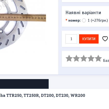
Наявні варіанти
*
номер:
1 (+276грн.)
КУПИТИ
Баз
a TTR250, TT250R, DT200, DT230, WR200