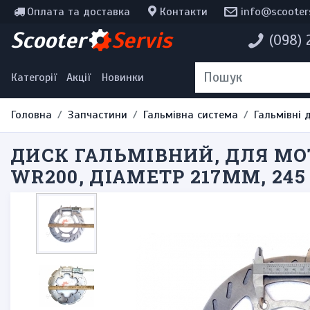
Оплата та доставка
Контакти
info@scooter
Інструменти, мотохімія
Scooter
Servis
(098)
Наклейки
Одяг та екіпірування
Категорії
Акції
Новинки
Головна
Запчастини
Гальмівна система
Гальмівні 
ДИСК ГАЛЬМІВНИЙ, ДЛЯ МОТ
WR200, ДІАМЕТР 217ММ, 24