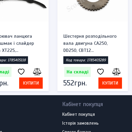
оювач ланцюга
Шестерня розподільного
ашмак і слайдер
вала двигуна CA250,
XT225,...
DD250, CBT12...
ара: 1785405118
Код товара: 1785403289
ладі
На складі
рн.
552грн.
КУПИТИ
КУПИТИ
Кабінет покупця
Кабінет покупця
Історія замовлень