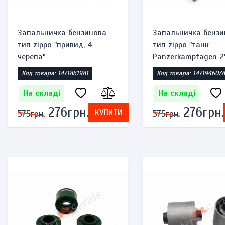
Запальничка бензинова
Запальничка бензи
тип zippo "привид, 4
тип zippo "танк
черепа"
Panzerkampfagen 2
Код товара: 1471861981
Код товара: 1471946078
На складі
На складі
276грн.
276грн.
КУПИТИ
575грн.
575грн.