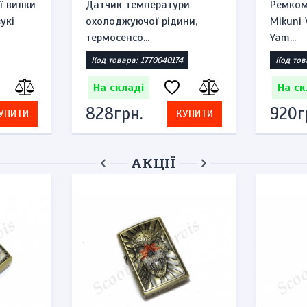
ї вилки
Датчик температури
Ремком
укі
охолоджуючої рідини,
Mikuni
термосенсо...
Yam...
Код товара: 1770040174
Код тов
На складі
На ск
828грн.
920г
УПИТИ
КУПИТИ
АКЦІЇ