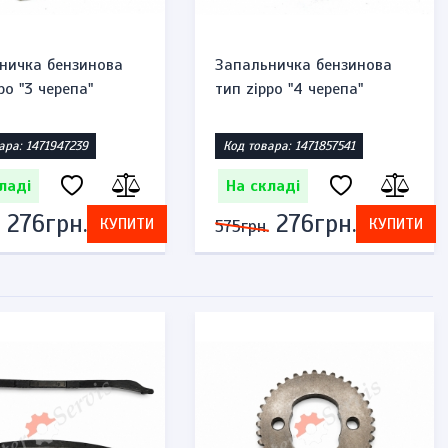
ничка бензинова
Запальничка бензинова
po "3 черепа"
тип zippo "4 черепа"
ара: 1471947239
Код товара: 1471857541
ладі
На складі
276грн.
276грн.
КУПИТИ
КУПИТИ
575грн.