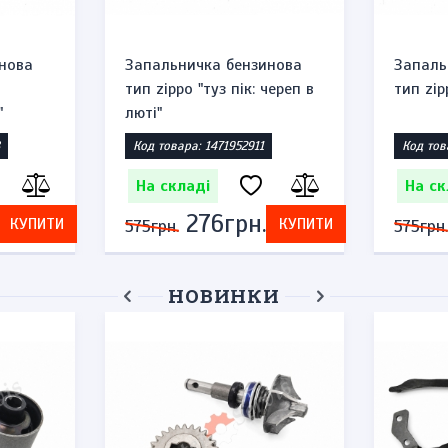
нова
Запальничка бензинова
Запаль
тип zippo "туз пік: череп в
тип zip
"
люті"
Код товара: 1471952911
Код тов
На складі
На ск
276грн.
КУПИТИ
КУПИТИ
575грн.
575грн.
НОВИНКИ