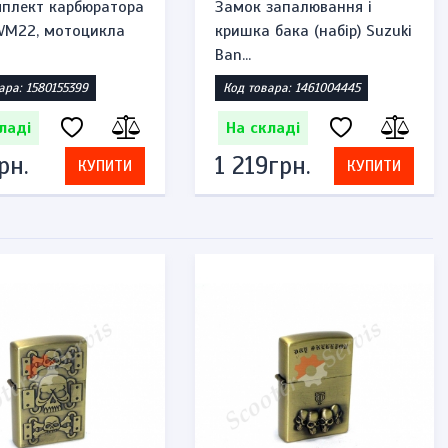
плект карбюратора
Замок запалювання і
 VM22, мотоцикла
кришка бака (набір) Suzuki
Ban...
ара: 1580155399
Код товара: 1461004445
ладі
На складі
рн.
1 219грн.
КУПИТИ
КУПИТИ