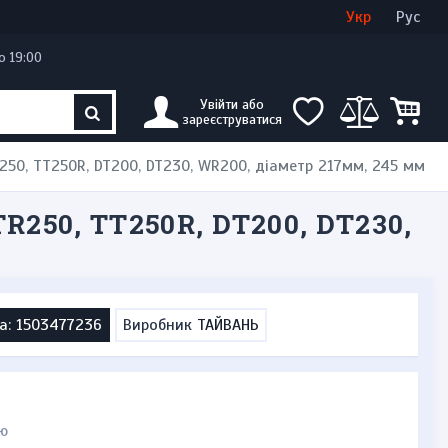
Увійти
Створити кабінет
Укр
Рус
о 19:00
Увійти або
зареєструватися
50, TT250R, DT200, DT230, WR200, діаметр 217мм, 245 мм
0, TT250R, DT200, DT230,
а: 1503477236
Виробник
ТАЙВАНЬ
ю