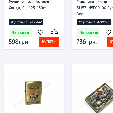
Ручки гальм, комплект
Сальники передньо
Хонда, SH-125-150cc
51153-45F00-00 Суз
Век...
Код товара: 52279612
Код товара: 42387501
На складі
На складі
598грн.
736грн.
КУПИТИ
К