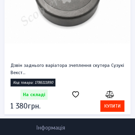
Дзвін заднього варіатора зчеплення скутера Сузукі
Векст...
Код товара: 1786111890
На складі
1 380грн.
КУПИТИ
Інформація