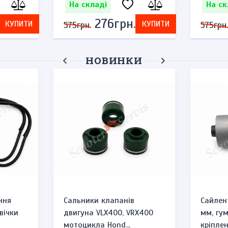
На складі
На ск
276грн.
КУПИТИ
КУПИТИ
575грн.
575грн.
НОВИНКИ
ння
Сальники клапанів
Сайлен
вічки
двигуна VLX400, VRX400
мм, гу
мотоцикла Hond...
кріплен