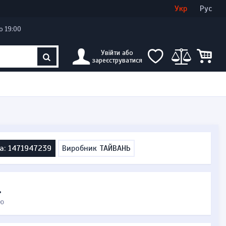
Увійти
Створити кабінет
Укр
Рус
о 19:00
Увійти або
зареєструватися
а: 1471947239
Виробник
ТАЙВАНЬ
.
ю