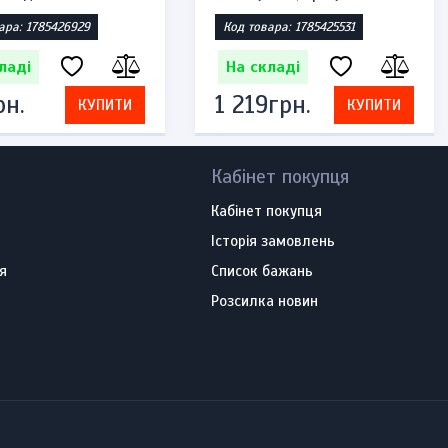
ара: 1785426929
Код товара: 1785425531
ладі
На складі
рн.
1 219грн.
КУПИТИ
КУПИТИ
Кабінет покупця
Кабінет покупця
Історія замовлень
я
Список бажань
Розсилка новин