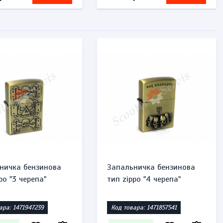
ничка бензинова
Запальничка бензинова
po "3 черепа"
тип zippo "4 черепа"
ара: 1471947239
Код товара: 1471857541