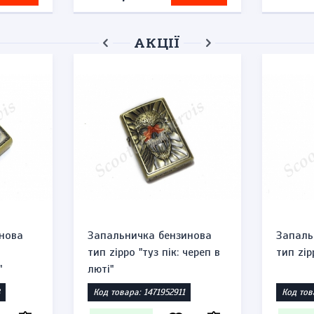
АКЦІЇ
нова
Запальничка бензинова
Запаль
тип zippo "туз пік: череп в
тип zip
"
люті"
Код товара: 1471952911
Код тов