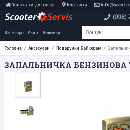
Оплата та доставка
Контакти
info@scooter
Інструменти, мотохімія
Scooter
Servis
(098)
Наклейки
Одяг та екіпірування
Категорії
Акції
Новинки
Головна
Аксесуари
Подарунки Байкерам
Запальнич
ЗАПАЛЬНИЧКА БЕНЗИНОВА Т