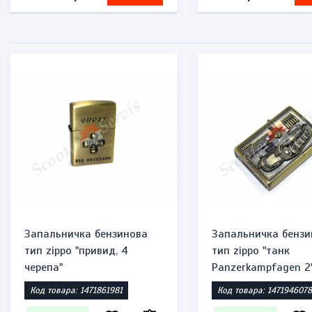
Запальничка бензинова
Запальничка бензи
тип zippo "привид, 4
тип zippo "танк
черепа"
Panzerkampfagen 2
Код товара: 1471861981
Код товара: 1471946078