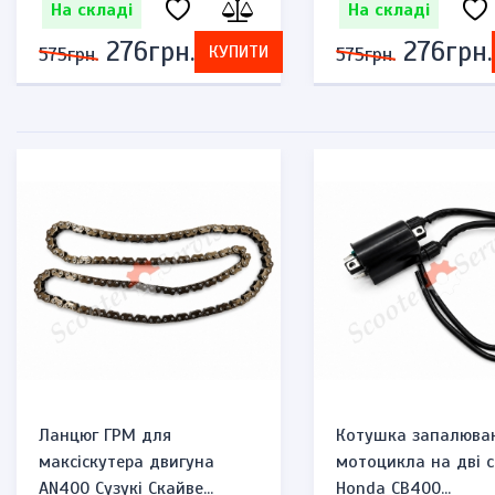
На складі
На складі
276грн.
276грн.
КУПИТИ
575грн.
575грн.
Ланцюг ГРМ для
Котушка запалюва
максіскутера двигуна
мотоцикла на дві с
AN400 Сузукі Скайве...
Honda CB400...