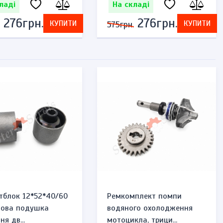
ладі
На складі
276грн.
276грн.
КУПИТИ
КУПИТИ
575грн.
тблок 12*52*40/60
Ремкомплект помпи
мова подушка
водяного охолодження
ня дв...
мотоцикла, трици...