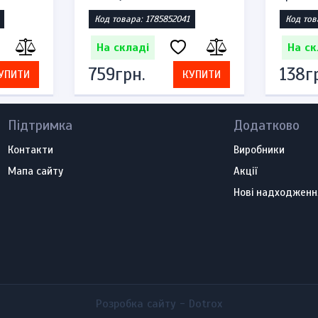
Код товара: 1785852041
Код тов
На складі
На ск
759грн.
138г
УПИТИ
КУПИТИ
Підтримка
Додатково
Контакти
Виробники
Мапа сайту
Акції
Нові надходженн
Розробка сайту -
Dotrox