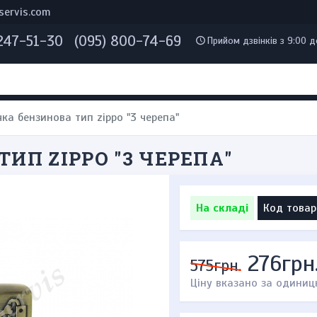
servis.com
 247-51-30
(095) 800-74-69
Прийом дзвінків з 9:00 д
ка бензинова тип zippo "3 черепа"
ИП ZIPPO "3 ЧЕРЕПА"
На складі
Код товар
276грн
575грн.
Ціну вказано за одиниц