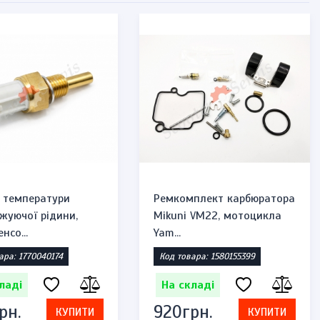
 температури
Ремкомплект карбюратора
жуючої рідини,
Mikuni VM22, мотоцикла
нсо...
Yam...
ара: 1770040174
Код товара: 1580155399
ладі
На складі
рн.
920грн.
КУПИТИ
КУПИТИ