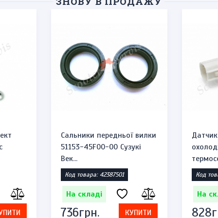
ЗНОВУ В ПРОДАЖУ
ект
Сальники передньої вилки
Датчик
c
51153-45F00-00 Сузукі
охолод
Век...
термосе
Код товара: 42387501
Код тов
На складі
На ск
736грн.
828г
УПИТИ
КУПИТИ