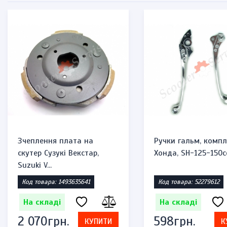
Зчеплення плата на
Ручки гальм, компл
скутер Сузукі Векстар,
Хонда, SH-125-150c
Suzuki V...
Код товара: 1493635641
Код товара: 52279612
На складі
На складі
2 070грн.
598грн.
КУПИТИ
К