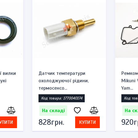
ї вилки
Датчик температури
Ремком
укі
охолоджуючої рідини,
Mikuni
термосенсо...
Yam...
Код товара: 1770040174
Код тов
На складі
На ск
828грн.
920г
УПИТИ
КУПИТИ