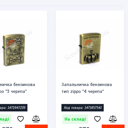
ничка бензинова
Запальничка бензинова
po "3 черепа"
тип zippo "4 черепа"
ара: 1471947239
Код товара: 1471857541
ладі
На складі