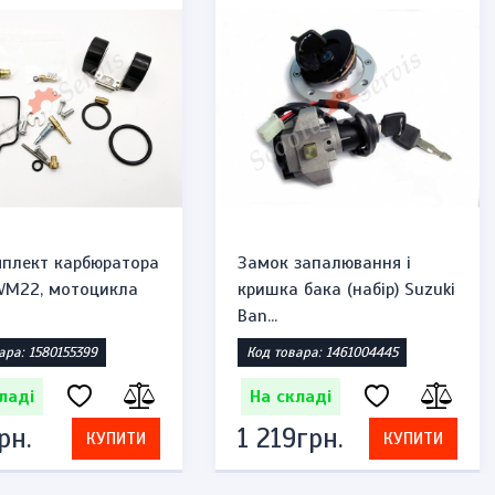
плект карбюратора
Замок запалювання і
 VM22, мотоцикла
кришка бака (набір) Suzuki
Ban...
ара: 1580155399
Код товара: 1461004445
ладі
На складі
рн.
1 219грн.
КУПИТИ
КУПИТИ