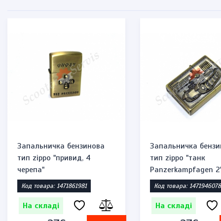
Запальничка бензинова
Запальничка бензи
тип zippo "привид, 4
тип zippo "танк
черепа"
Panzerkampfagen 2
Код товара: 1471861981
Код товара: 1471946078
На складі
На складі