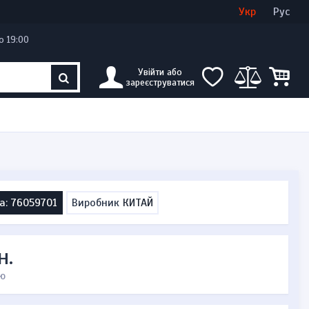
Увійти
Створити кабінет
Укр
Рус
о 19:00
Увійти або
зареєструватися
а: 76059701
Виробник
КИТАЙ
н.
ю