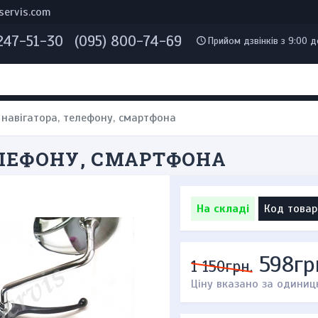
servis.com
 247-51-30
(095) 800-74-69
Прийом дзвінків з 9:00 д
 навігатора, телефону, смартфона
ЕЛЕФОНУ, СМАРТФОНА
На складі
Код товар
598гр
1 150грн.
Ціну вказано за одиниц