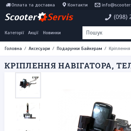
Оплата та доставка
Контакти
info@scooter
Інструменти, мотохімія
Scooter
Servis
(098)
Наклейки
Одяг та екіпірування
Категорії
Акції
Новинки
Головна
Аксесуари
Подарунки Байкерам
Кріплення
КРІПЛЕННЯ НАВІГАТОРА, Т