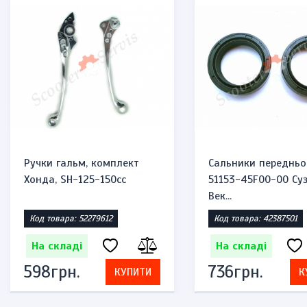
Ручки гальм, комплект
Сальники передньо
Хонда, SH-125-150cc
51153-45F00-00 Суз
Век...
Код товара: 52279612
Код товара: 42387501
На складі
На складі
598грн.
736грн.
КУПИТИ
К