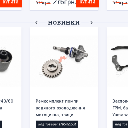
276грн.
КУПИТИ
КУПИТИ
575грн.
575грн.
НОВИНКИ
*40/60
Ремкомплект помпи
Заспок
а
водяного охолодження
ГРМ, б
мотоцикла, трици...
Yamaha 
Код товара: 1785425531
Код тов