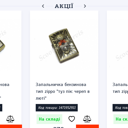
АКЦІЇ
нова
Запальничка бензинова
Запаль
тип zippo "туз пік: череп в
тип zip
"
люті"
Код товара: 1471952911
Код тов
На складі
На ск