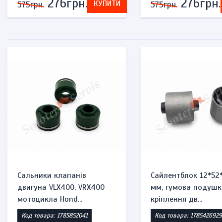
276грн.
276грн.
КУПИТИ
575грн.
575грн.
Сальники клапанів
Сайлентблок 12*52
двигуна VLX400, VRX400
мм, гумова подушк
мотоцикла Hond...
кріплення дв...
Код товара: 1785852041
Код товара: 1785426929