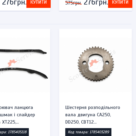
276грн.
276грн.
КУПИТИ
КУПИТИ
575грн.
оювач ланцюга
Шестерня розподільного
ашмак і слайдер
вала двигуна CA250,
XT225,...
DD250, CBT12...
ара: 1785405118
Код товара: 1785403289