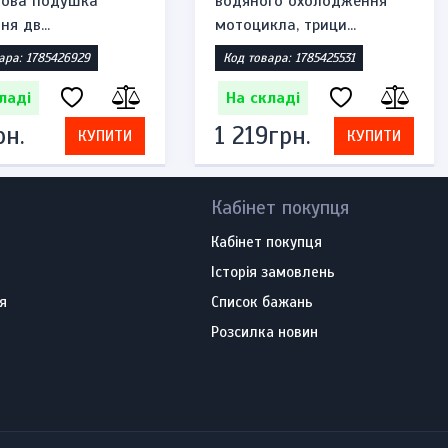
мова подушка
водяного охолодження
ня дв...
мотоцикла, трици...
ара: 1785426929
Код товара: 1785425531
ладі
На складі
рн.
1 219грн.
КУПИТИ
КУПИТИ
Кабінет покупця
Кабінет покупця
Історія замовлень
я
Список бажань
Розсилка новин