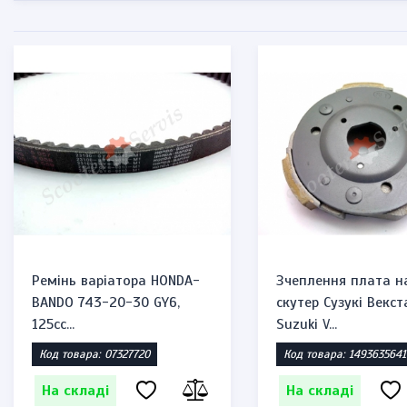
Ремінь варіатора HONDA-
Зчеплення плата н
BANDO 743-20-30 GY6,
скутер Сузукі Векст
125cc...
Suzuki V...
Код товара: 07327720
Код товара: 1493635641
На складі
На складі