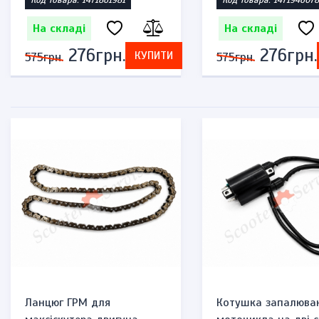
Код товара: 1471861981
Код товара: 1471946078
На складі
На складі
276грн.
276грн.
КУПИТИ
575грн.
575грн.
Ланцюг ГРМ для
Котушка запалюва