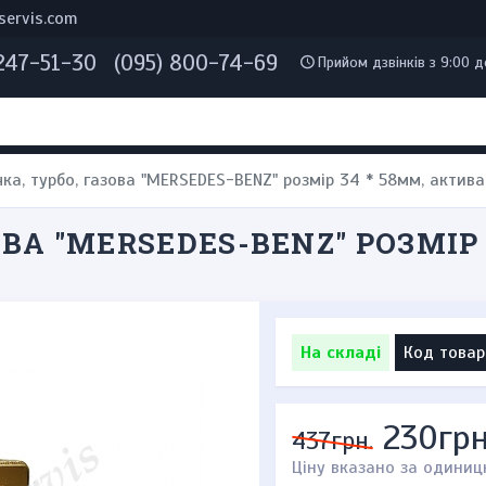
servis.com
 247-51-30
(095) 800-74-69
Прийом дзвінків з 9:00 д
ка, турбо, газова "MERSEDES-BENZ" розмір 34 * 58мм, актив
ВА "MERSEDES-BENZ" РОЗМІР 
На складі
Код товар
230грн
437грн.
Ціну вказано за одиниц