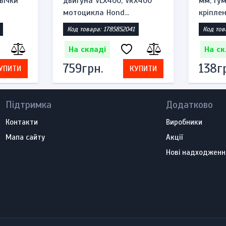
вічки
двигуна VLX400, VRX400
мм, гу
мотоцикла Hond...
кріплен
Код товара: 1785852041
Код тов
На складі
На ск
759грн.
138г
УПИТИ
КУПИТИ
Підтримка
Додатково
Контакти
Виробники
Мапа сайту
Акції
Нові надходженн