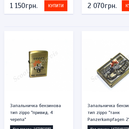
1 150грн.
2 070грн.
КУПИТИ
К
Запальничка бензинова
Запальничка бензи
тип zippo "привид, 4
тип zippo "танк
черепа"
Panzerkampfagen 2