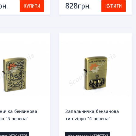
рн.
828грн.
КУПИТИ
КУПИТИ
ничка бензинова
Запальничка бензинова
po "3 черепа"
тип zippo "4 черепа"