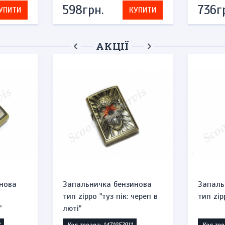
598грн.
736г
УПИТИ
КУПИТИ
АКЦІЇ
нова
Запальничка бензинова
Запаль
тип zippo "туз пік: череп в
тип zip
"
люті"