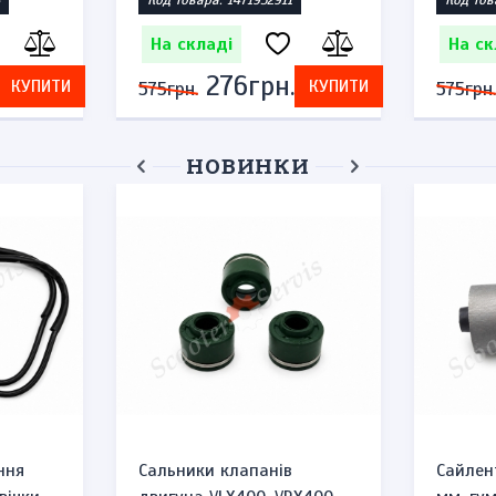
Код товара: 1471952911
Код тов
На складі
На ск
276грн.
КУПИТИ
КУПИТИ
575грн.
575грн.
НОВИНКИ
ння
Сальники клапанів
Сайлен