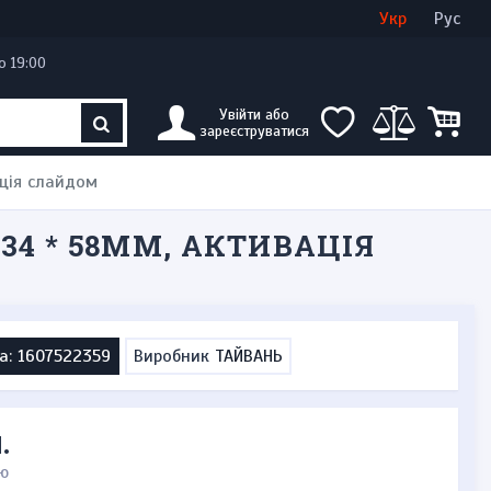
Увійти
Створити кабінет
Укр
Рус
о 19:00
Увійти або
зареєструватися
ація слайдом
34 * 58ММ, АКТИВАЦІЯ
а: 1607522359
Виробник
ТАЙВАНЬ
.
ю