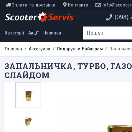
Оплата та доставка
Контакти
info@scooter
Інструменти, мотохімія
Scooter
Servis
(098)
Наклейки
Одяг та екіпірування
Категорії
Акції
Новинки
Головна
Аксесуари
Подарунки Байкерам
Запальнич
ЗАПАЛЬНИЧКА, ТУРБО, ГАЗО
СЛАЙДОМ