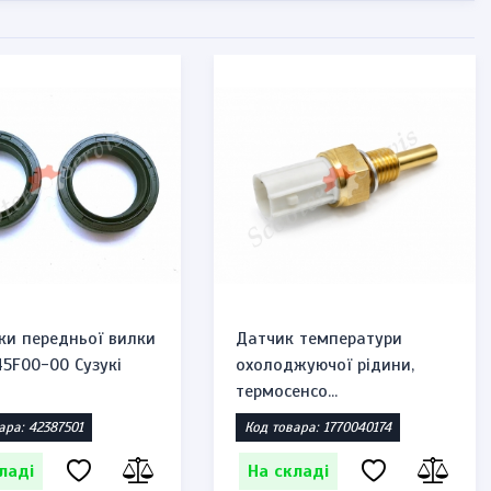
ки передньої вилки
Датчик температури
45F00-00 Сузукі
охолоджуючої рідини,
термосенсо...
ара: 42387501
Код товара: 1770040174
ладі
На складі