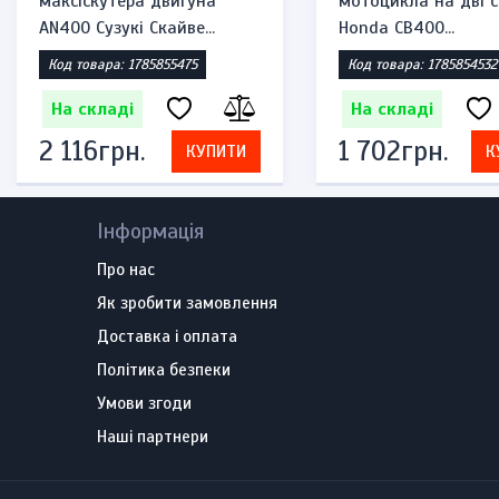
максіскутера двигуна
мотоцикла на дві с
AN400 Сузукі Скайве...
Honda CB400...
Код товара: 1785855475
Код товара: 1785854532
На складі
На складі
2 116грн.
1 702грн.
КУПИТИ
К
Інформація
Про нас
Як зробити замовлення
Доставка і оплата
Політика безпеки
Умови згоди
Наші партнери