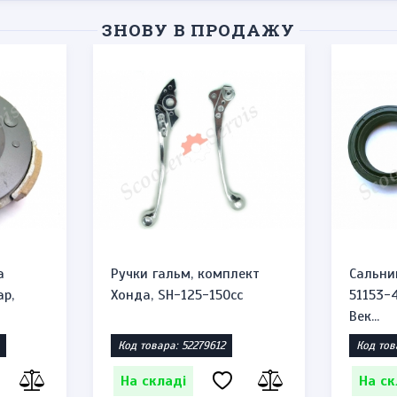
ЗНОВУ В ПРОДАЖУ
а
Ручки гальм, комплект
Сальни
ар,
Хонда, SH-125-150cc
51153-
Век...
Код товара: 52279612
Код тов
На складі
На ск