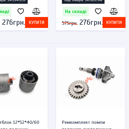
ара: 1471947239
Код товара: 1471857541
ладі
На складі
276грн.
276грн.
КУПИТИ
КУПИТИ
575грн.
тблок 12*52*40/60
Ремкомплект помпи