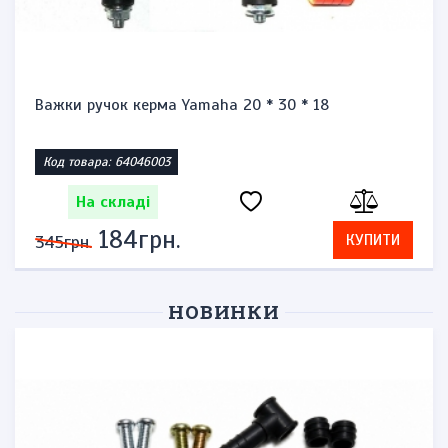
Важки ручок керма Yamaha 20 * 30 * 18
Код товара: 64046003
На складі
184грн.
КУПИТИ
345грн.
НОВИНКИ