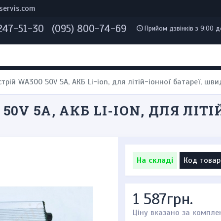
servis.com
 247-51-30
(095) 800-74-69
Прийом дзвінків з 9:00 д
трій WA300 50V 5A, АКБ Li-ion, для літій-іонної батареї, ш
0V 5A, АКБ LI-ION, ДЛЯ ЛІТІ
На складі
Код товар
1 587грн.
Ціну вказано за компле