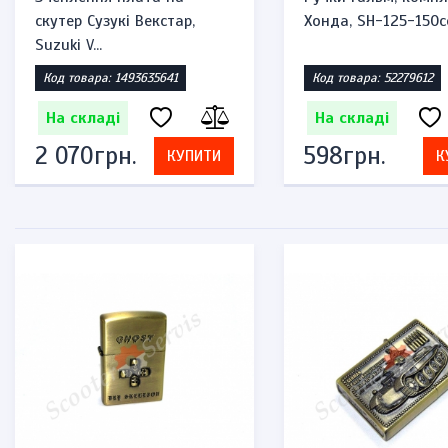
скутер Сузукі Векстар,
Хонда, SH-125-150c
Suzuki V...
Код товара: 1493635641
Код товара: 52279612
На складі
На складі
2 070грн.
598грн.
КУПИТИ
К