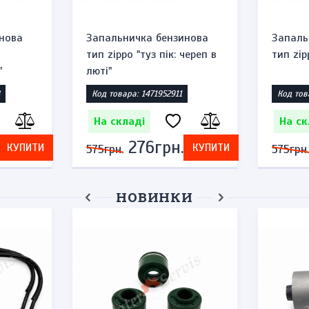
нова
Запальничка бензинова
Запаль
тип zippo "туз пік: череп в
тип zip
"
люті"
Код товара: 1471952911
Код тов
На складі
На ск
276грн.
КУПИТИ
КУПИТИ
575грн.
575грн.
НОВИНКИ