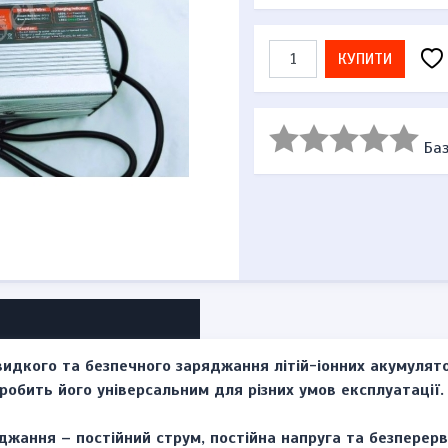
КУПИТИ
Баз
идкого та безпечного заряджання літій-іонних акумулято
 робить його універсальним для різних умов експлуатації.
жання – постійний струм, постійна напруга та безперер