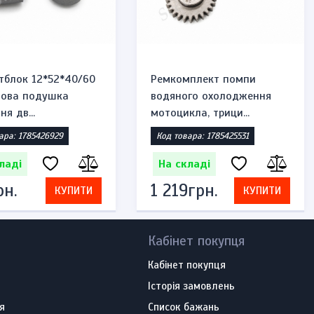
тблок 12*52*40/60
Ремкомплект помпи
мова подушка
водяного охолодження
ня дв...
мотоцикла, трици...
ара: 1785426929
Код товара: 1785425531
ладі
На складі
рн.
1 219грн.
КУПИТИ
КУПИТИ
Кабінет покупця
Кабінет покупця
Історія замовлень
я
Список бажань