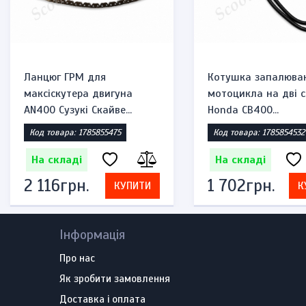
Ланцюг ГРМ для
Котушка запалюва
максіскутера двигуна
мотоцикла на дві с
AN400 Сузукі Скайве...
Honda CB400...
Код товара: 1785855475
Код товара: 1785854532
На складі
На складі
2 116грн.
1 702грн.
КУПИТИ
К
Інформація
Про нас
Як зробити замовлення
Доставка і оплата