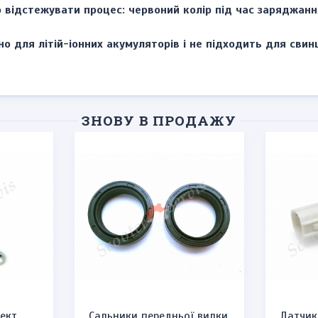
о відстежувати процес: червоний колір під час заряджан
о для літій-іонних акумуляторів і не підходить для сви
ЗНОВУ В ПРОДАЖУ
ект
Сальники передньої вилки
Датчик