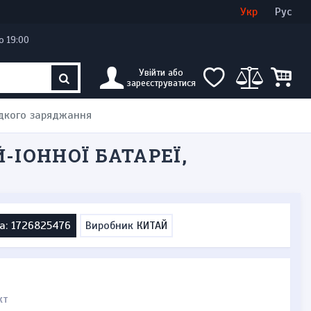
Увійти
Створити кабінет
Укр
Рус
о 19:00
Увійти або
зареєструватися
видкого заряджання
Й-ІОННОЇ БАТАРЕЇ,
а: 1726825476
Виробник
КИТАЙ
кт