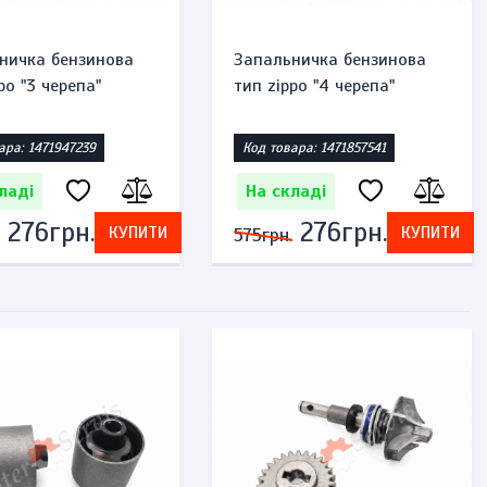
ничка бензинова
Запальничка бензинова
po "3 черепа"
тип zippo "4 черепа"
ара: 1471947239
Код товара: 1471857541
ладі
На складі
276грн.
276грн.
КУПИТИ
КУПИТИ
575грн.