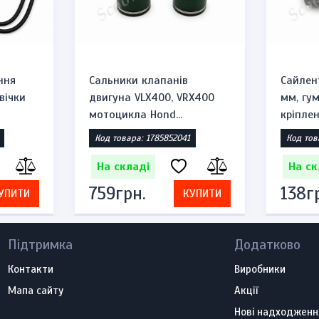
ння
Сальники клапанів
Сайлен
вічки
двигуна VLX400, VRX400
мм, гу
мотоцикла Hond...
кріплен
Код товара: 1785852041
Код тов
На складі
На ск
759грн.
138г
УПИТИ
КУПИТИ
Підтримка
Додатково
Контакти
Виробники
Мапа сайту
Акції
Нові надходженн