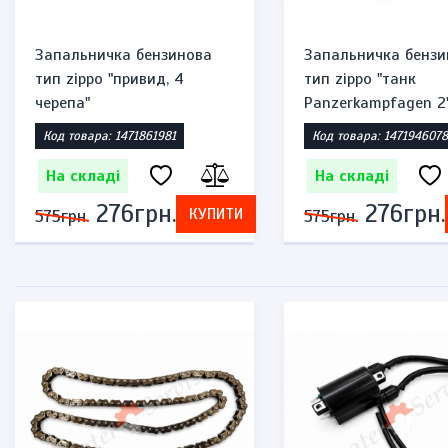
Запальничка бензинова
Запальничка бензи
тип zippo "привид, 4
тип zippo "танк
черепа"
Panzerkampfagen 2
Код товара: 1471861981
Код товара: 1471946078
На складі
На складі
276грн.
276грн.
КУПИТИ
575грн.
575грн.