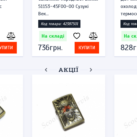
c
51153-45F00-00 Сузукі
охолод
Век...
термосе
Код товара: 42387501
Код тов
На складі
На ск
736грн.
828г
УПИТИ
КУПИТИ
АКЦІЇ