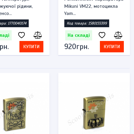
жуючої рідини,
Mikuni VM22, мотоцикла
нсо...
Yam...
ара: 1770040174
Код товара: 1580155399
ладі
На складі
рн.
920грн.
КУПИТИ
КУПИТИ