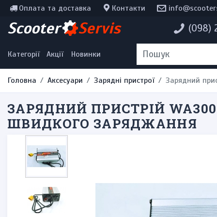
Оплата та доставка
Контакти
info@scooter
Інструменти, мотохімія
Scooter
Servis
(098)
Наклейки
Одяг та екіпірування
Категорії
Акції
Новинки
Головна
Аксесуари
Зарядні пристрої
Зарядний прис
ЗАРЯДНИЙ ПРИСТРІЙ WA300 5
ШВИДКОГО ЗАРЯДЖАННЯ