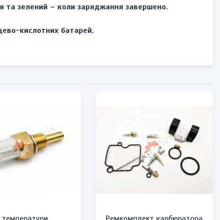
ня та зелений – коли заряджання завершено.
нцево-кислотних батарей.
 температури
Ремкомплект карбюратора