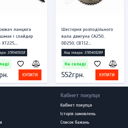
оювач ланцюга
Шестерня розподільного
ашмак і слайдер
вала двигуна CA250,
XT225,...
DD250, CBT12...
ара: 1785405118
Код товара: 1785403289
ладі
На складі
рн.
552грн.
КУПИТИ
КУПИТИ
Кабінет покупця
Кабінет покупця
Історія замовлень
я
Список бажань