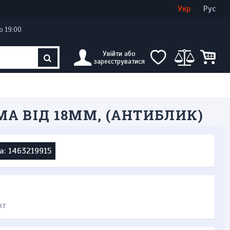
Увійти
Створити кабінет
Укр
Рус
о 19:00
Увійти або
зареєструватися
МА ВІД 18MM, (АНТИБЛИК)
а: 1463219915
кт