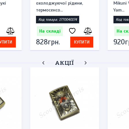
укі
охолоджуючої рідини,
Mikuni
термосенсо...
Yam...
Код товара: 1770040174
Код тов
На складі
На ск
828грн.
920г
УПИТИ
КУПИТИ
АКЦІЇ