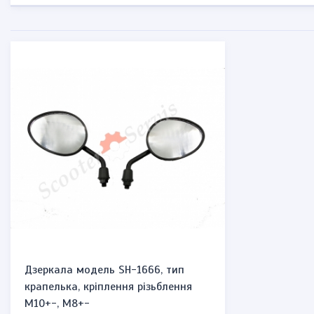
Дзеркала модель SH-1666, тип
крапелька, кріплення різьблення
М10+-, М8+-