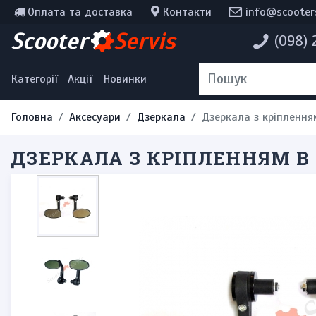
Оплата та доставка
Контакти
info@scooter
Інструменти, мотохімія
Scooter
Servis
(098)
Наклейки
Одяг та екіпірування
Категорії
Акції
Новинки
Головна
Аксесуари
Дзеркала
Дзеркала з кріплення
ДЗЕРКАЛА З КРІПЛЕННЯМ В 