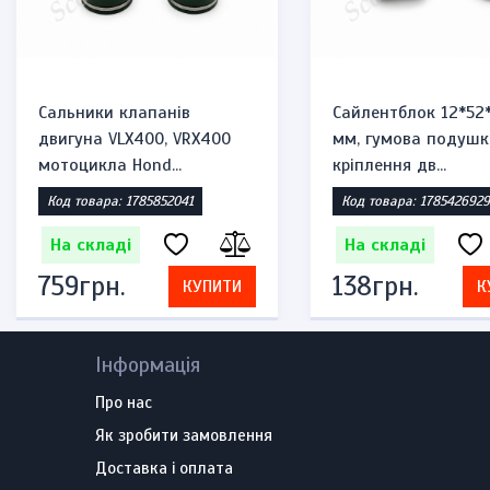
Сальники клапанів
Сайлентблок 12*52
двигуна VLX400, VRX400
мм, гумова подушк
мотоцикла Hond...
кріплення дв...
Код товара: 1785852041
Код товара: 1785426929
На складі
На складі
759грн.
138грн.
КУПИТИ
К
Інформація
Про нас
Як зробити замовлення
Доставка і оплата