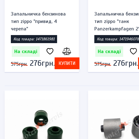
Запальничка бензинова
Запальничка бензи
тип zippo "привид, 4
тип zippo "танк
черепа"
Panzerkampfagen 2
Код товара: 1471861981
Код товара: 1471946078
На складі
На складі
276грн.
276грн.
КУПИТИ
575грн.
575грн.