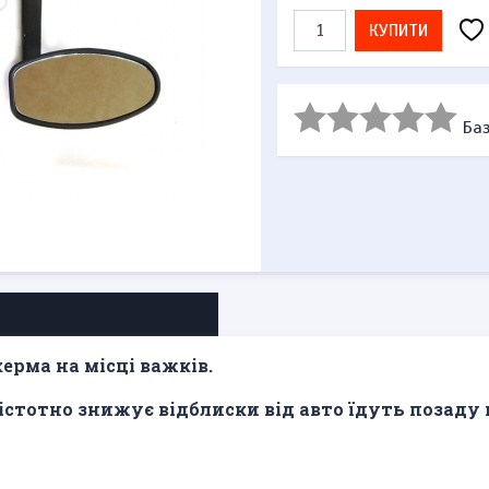
КУПИТИ
Баз
ерма на місці важків.
стотно знижує відблиски від авто їдуть позаду