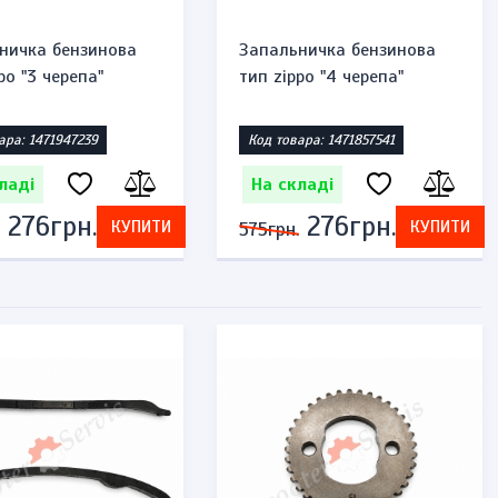
ничка бензинова
Запальничка бензинова
po "3 черепа"
тип zippo "4 черепа"
ара: 1471947239
Код товара: 1471857541
ладі
На складі
276грн.
276грн.
КУПИТИ
КУПИТИ
575грн.