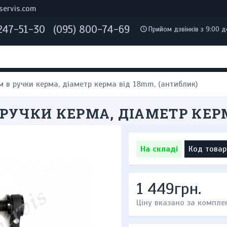
servis.com
 247-51-30
(095) 800-74-69
Прийом дзвінків з 9:00 д
м в ручки керма, діаметр керма від 18mm, (антиблик)
РУЧКИ КЕРМА, ДІАМЕТР КЕР
На складі
Код товар
1 449грн.
Ціну вказано за компле