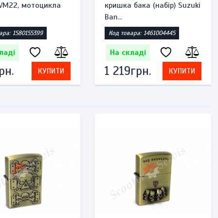
 VM22, мотоцикла
кришка бака (набір) Suzuki
Ban...
ара: 1580155399
Код товара: 1461004445
ладі
На складі
рн.
1 219грн.
КУПИТИ
КУПИТИ