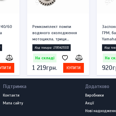
*40/60
Ремкомплект помпи
Заспок
а
водяного охолодження
ГРМ, б
мотоцикла, трици...
Yamaha 
Код товара: 1785425531
Код тов
На складі
На ск
1 219грн.
920г
УПИТИ
КУПИТИ
Підтримка
Додатково
Контакти
Виробники
Мапа сайту
Акції
Нові надходженн