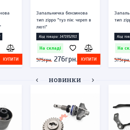
нова
Запальничка бензинова
Запаль
тип zippo "туз пік: череп в
тип zip
"
люті"
Код товара: 1471952911
Код тов
На складі
На ск
276грн.
КУПИТИ
КУПИТИ
575грн.
575грн.
НОВИНКИ