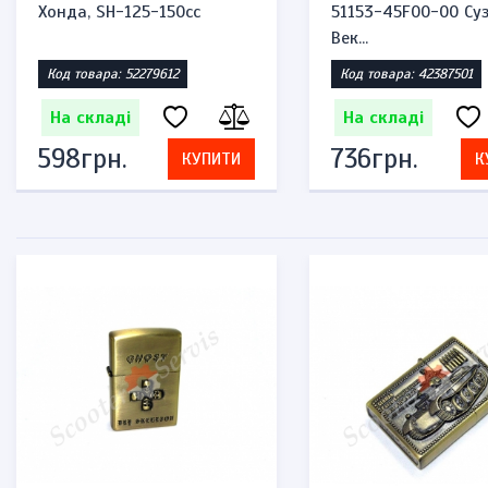
Хонда, SH-125-150cc
51153-45F00-00 Суз
Век...
Код товара: 52279612
Код товара: 42387501
На складі
На складі
598грн.
736грн.
КУПИТИ
К