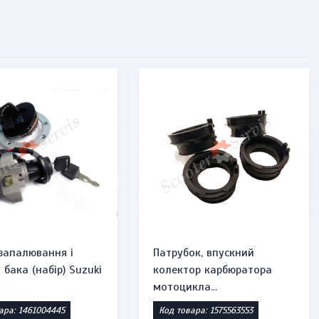
запалювання і
Патрубок, впускний
бака (набір) Suzuki
колектор карбюратора
мотоцикла...
ара: 1461004445
Код товара: 1575563553