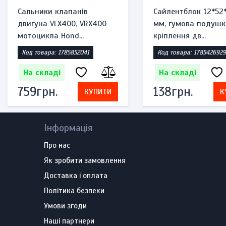
Сальники клапанів
Сайлентблок 12*52
двигуна VLX400, VRX400
мм, гумова подушк
мотоцикла Hond...
кріплення дв...
Код товара: 1785852041
Код товара: 1785426929
На складі
На складі
759грн.
138грн.
КУПИТИ
К
Інформація
Про нас
Як зробити замовлення
Доставка і оплата
Політика безпеки
Умови згоди
Наші партнери