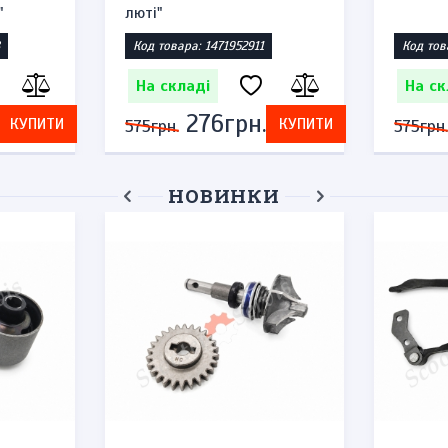
"
люті"
Код товара: 1471952911
Код тов
На складі
На ск
276грн.
КУПИТИ
КУПИТИ
575грн.
575грн.
НОВИНКИ