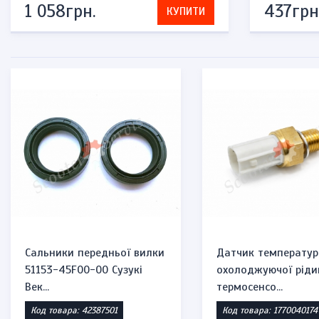
1 058грн.
437грн
КУПИТИ
Сальники передньої вилки
Датчик температур
51153-45F00-00 Сузукі
охолоджуючої ріди
Век...
термосенсо...
Код товара: 42387501
Код товара: 1770040174