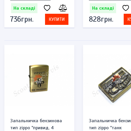
На складі
На складі
736грн.
828грн.
КУПИТИ
К
Запальничка бензинова
Запальничка бензи
тип zippo "привид, 4
тип zippo "танк