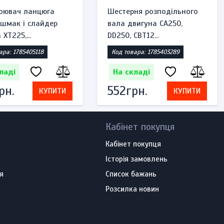
оювач ланцюга
Шестерня розподільного
ашмак і слайдер
вала двигуна CA250,
XT225,...
DD250, CBT12...
ара: 1785405118
Код товара: 1785403289
ладі
На складі
рн.
552грн.
КУПИТИ
КУПИТИ
Кабінет покупця
Кабінет покупця
Історія замовлень
я
Список бажань
Розсилка новин