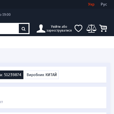
Увійти
Створити кабінет
Укр
Рус
о 19:00
Увійти або
зареєструватися
а: 51239874
Виробник
КИТАЙ
кт