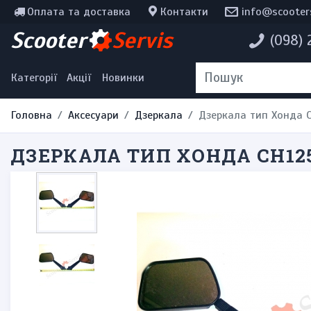
Оплата та доставка
Контакти
info@scooter
Інструменти, мотохімія
Scooter
Servis
(098)
Наклейки
Одяг та екіпірування
Категорії
Акції
Новинки
Головна
Аксесуари
Дзеркала
Дзеркала тип Хонда 
ДЗЕРКАЛА ТИП ХОНДА CH12