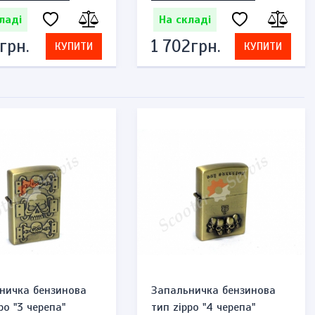
ладі
На складі
грн.
1 702грн.
КУПИТИ
КУПИТИ
ничка бензинова
Запальничка бензинова
po "3 черепа"
тип zippo "4 черепа"