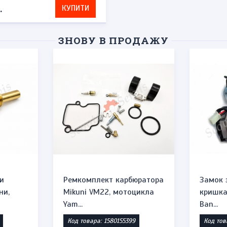
.
КУПИТИ
ЗНОВУ В ПРОДАЖУ
и
Ремкомплект карбюратора
Замок 
ни,
Mikuni VM22, мотоцикла
кришка 
Yam...
Ban...
Код товара: 1580155399
Код тов