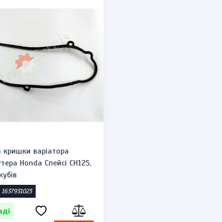
 кришки варіатора
тера Honda Спейсі CH125,
кубів
 1637931023
аді