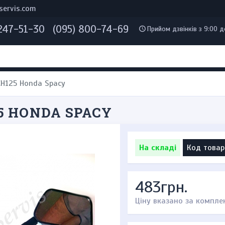
servis.com
 247-51-30
(095) 800-74-69
Прийом дзвінків з 9:00 д
CH125 Honda Spacy
5 HONDA SPACY
На складі
Код товар
483грн.
Ціну вказано за компле