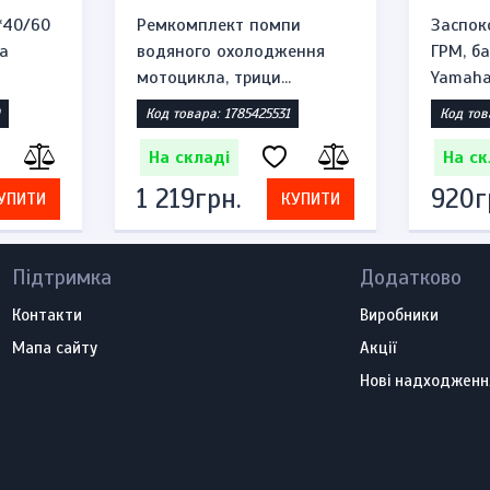
*40/60
Ремкомплект помпи
Заспок
а
водяного охолодження
ГРМ, б
мотоцикла, трици...
Yamaha 
Код товара: 1785425531
Код тов
На складі
На ск
1 219грн.
920г
УПИТИ
КУПИТИ
Підтримка
Додатково
Контакти
Виробники
Мапа сайту
Акції
Нові надходженн