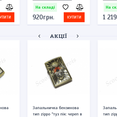
На складі
На ск
920грн.
1 219
УПИТИ
КУПИТИ
АКЦІЇ
нова
Запальничка бензинова
Запаль
тип zippo "туз пік: череп в
тип zip