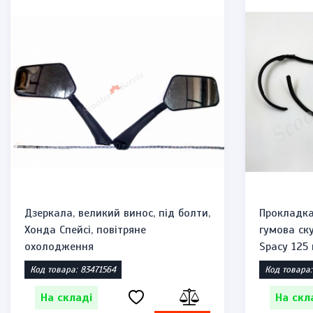
Дзеркала, великий винос, під болти,
Прокладка
Хонда Спейсі, повітряне
гумова ску
охолодження
Spacy 125 
Код товара: 83471564
Код товара:
На складі
На скл