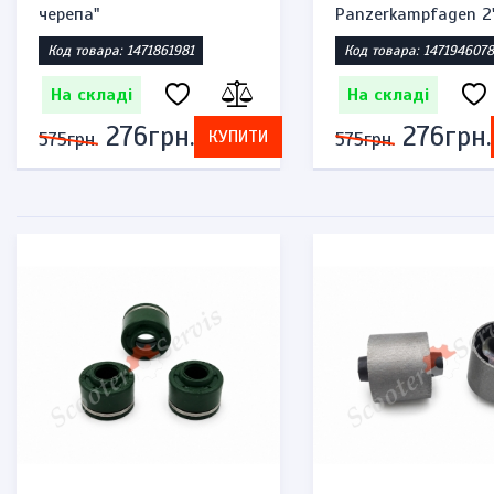
черепа"
Panzerkampfagen 2
Код товара: 1471861981
Код товара: 1471946078
На складі
На складі
276грн.
276грн.
КУПИТИ
575грн.
575грн.