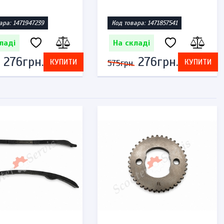
ара: 1471947239
Код товара: 1471857541
ладі
На складі
276грн.
276грн.
КУПИТИ
КУПИТИ
575грн.