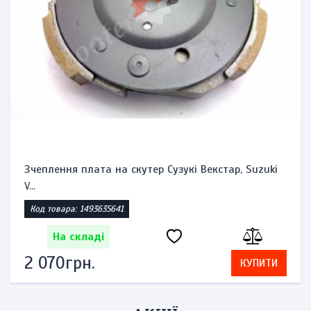
Зчеплення плата на скутер Сузукі Векстар, Suzuki
V...
Код товара: 1493635641
На складі
2 070грн.
КУПИТИ