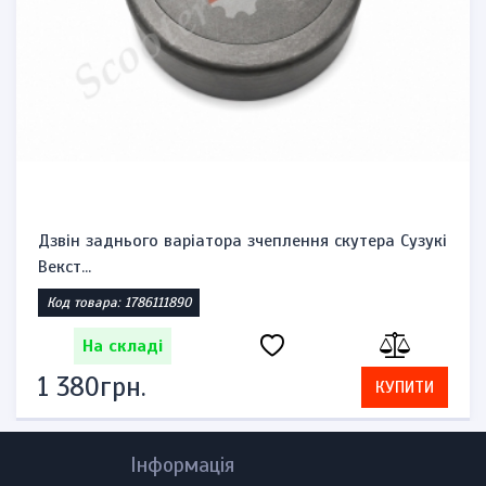
Дзвін заднього варіатора зчеплення скутера Сузукі
Векст...
Код товара: 1786111890
На складі
1 380грн.
КУПИТИ
Інформація