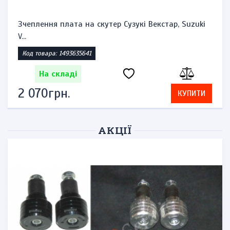
Зчеплення плата на скутер Сузукі Векстар, Suzuki
V...
Код товара: 1493635641
На складі
2 070грн.
КУПИТИ
АКЦІЇ