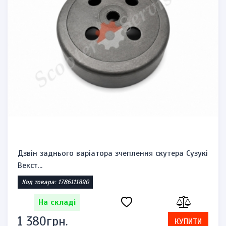
Дзвін заднього варіатора зчеплення скутера Сузукі
Векст...
Код товара: 1786111890
На складі
1 380грн.
КУПИТИ