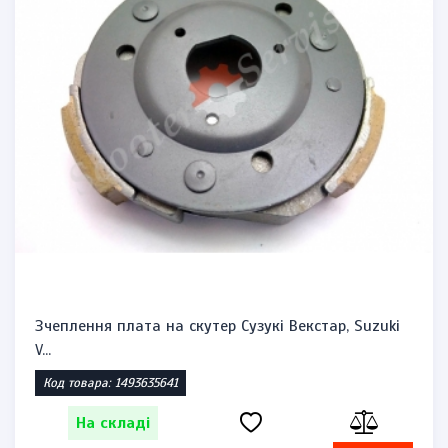
Зчеплення плата на скутер Сузукі Векстар, Suzuki
V...
Код товара: 1493635641
На складі