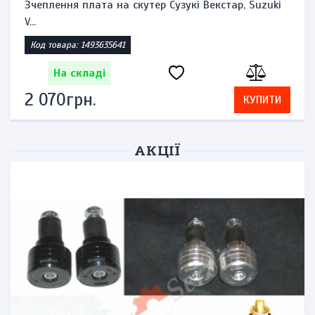
Зчеплення плата на скутер Сузукі Векстар, Suzuki
V...
Код товара: 1493635641
На складі
2 070грн.
КУПИТИ
АКЦІЇ