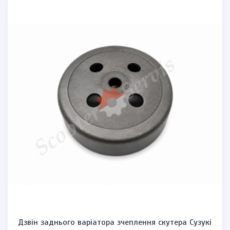
Дзвін заднього варіатора зчеплення скутера Сузукі