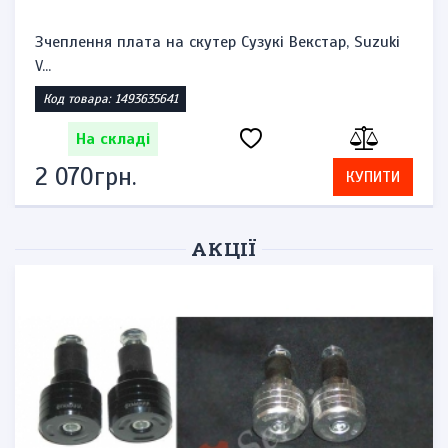
Зчеплення плата на скутер Сузукі Векстар, Suzuki
V...
Код товара: 1493635641
На складі
2 070грн.
КУПИТИ
АКЦІЇ