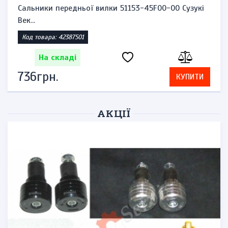
Сальники передньої вилки 51153-45F00-00 Сузукі
Век...
Код товара: 42387501
На складі
736грн.
КУПИТИ
АКЦІЇ