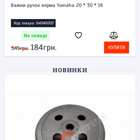
Запальничка бензинова тип zippo "Honda st1300"
Код товара: 1471864623
На складі
276грн.
КУПИТИ
575грн.
НОВИНКИ