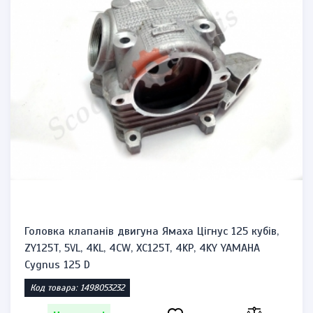
Головка клапанів двигуна Ямаха Цігнус 125 кубів,
ZY125T, 5VL, 4KL, 4CW, XC125T, 4KP, 4KY YAMAHA
Cygnus 125 D
Код товара: 1498053232