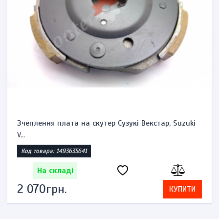
Ручки гальм, комплект Хонда, SH-125-150cc
Код товара: 52279612
На складі
598грн.
КУПИТИ