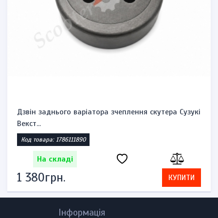
Комплект замків запалювання, бензобака та
сидіння Suzuk...
Код товара: 1785860521
На складі
2 392грн.
КУПИТИ
Інформація