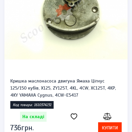
Кришка маслонасоса двигуна Ямаха Цігнус
125/150 кубів, X125, ZY125T, 4KL, 4CW, XC125T, 4KP,
4KY YAMAHA Cygnus, 4CW-E5417
Код товара: 1610374231
На складі
736грн.
КУПИТИ