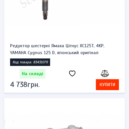
Редуктор шестерні Ямаха Цігнус XC125T, 4KP,
YAMAHA Cygnus 125 D, японський оригінал
Код товара: 83431079
На складі
4 738грн.
КУПИТИ