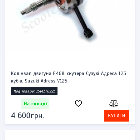
Колінвал двигуна F468, скутера Сузукі Адреса 125
кубів, Suzuki Adress V125
Код товара: 1514378923
На складі
4 600грн.
КУПИТИ