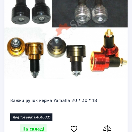
Запальничка бензинова тип zippo "Honda st1300"
Код товара: 1471864623
На складі