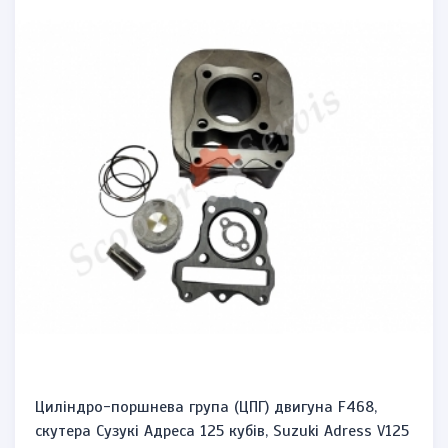
Циліндро-поршнева група (ЦПГ) двигуна F468,
скутера Сузукі Адреса 125 кубів, Suzuki Adress V125