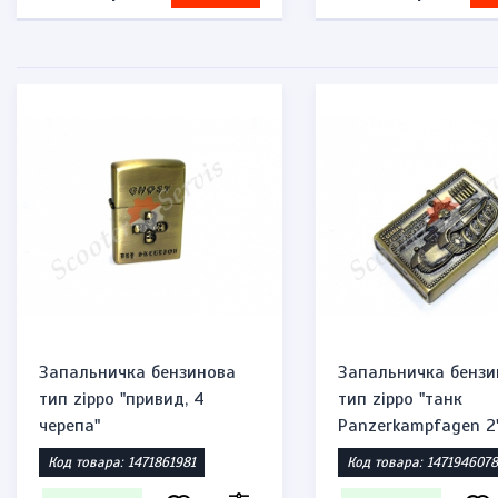
Запальничка бензинова
Запальничка бензи
тип zippo "привид, 4
тип zippo "танк
черепа"
Panzerkampfagen 2
Код товара: 1471861981
Код товара: 1471946078