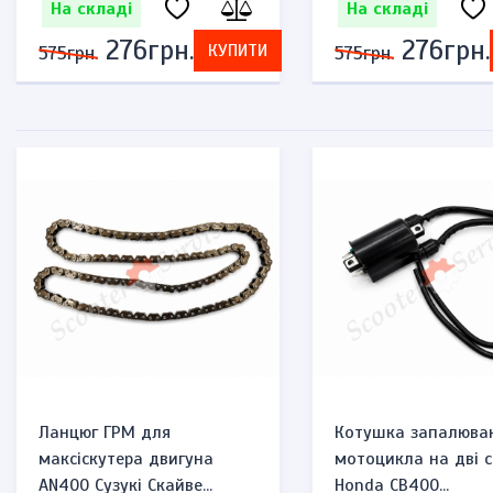
На складі
На складі
276грн.
276грн.
КУПИТИ
575грн.
575грн.
Ланцюг ГРМ для
Котушка запалюва
максіскутера двигуна
мотоцикла на дві с
AN400 Сузукі Скайве...
Honda CB400...