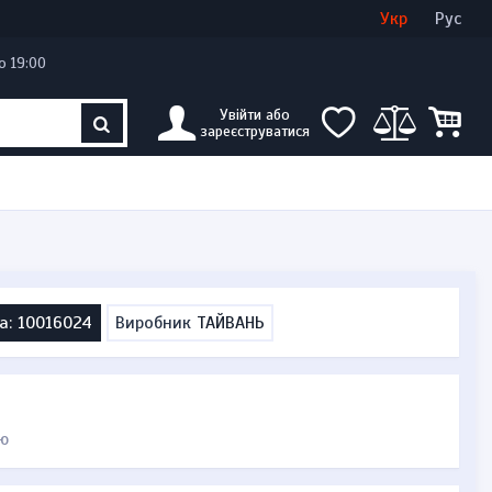
Увійти
Створити кабінет
Укр
Рус
о 19:00
Увійти або
зареєструватися
а: 10016024
Виробник
ТАЙВАНЬ
ю