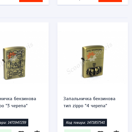
ничка бензинова
Запальничка бензинова
po "3 черепа"
тип zippo "4 черепа"
ара: 1471947239
Код товара: 1471857541