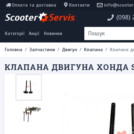
Оплата та доставка
Контакти
info@scooter
Інструменти, мотохімія
Scooter
Servis
(098)
Наклейки
Одяг та екіпірування
Категорії
Акції
Новинки
Головна
Запчастини
Двигун
Клапана
Клапана дв
КЛАПАНА ДВИГУНА ХОНДА SH