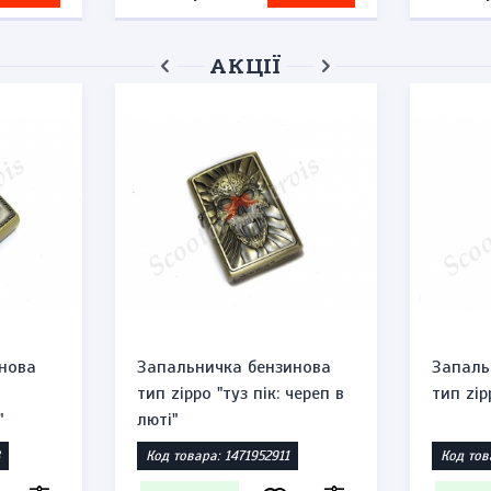
АКЦІЇ
нова
Запальничка бензинова
Запаль
тип zippo "туз пік: череп в
тип zip
"
люті"
Код товара: 1471952911
Код тов