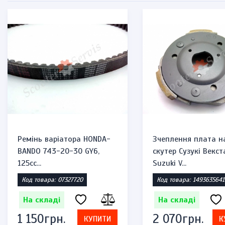
Ремінь варіатора HONDA-
Зчеплення плата н
BANDO 743-20-30 GY6,
скутер Сузукі Векст
125cc...
Suzuki V...
Код товара: 07327720
Код товара: 1493635641
На складі
На складі
1 150грн.
2 070грн.
КУПИТИ
К