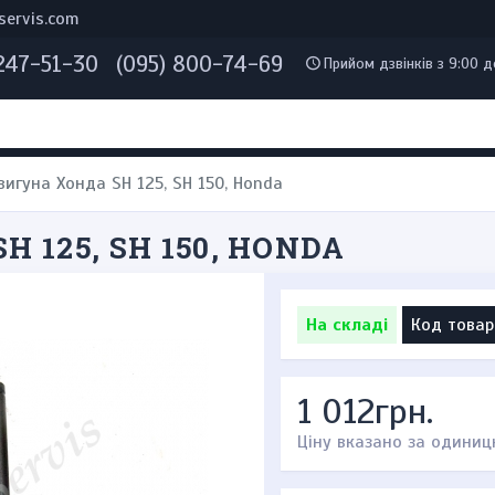
servis.com
 247-51-30
(095) 800-74-69
Прийом дзвінків з 9:00 д
игуна Хонда SH 125, SH 150, Honda
 125, SH 150, HONDA
На складі
Код товар
1 012грн.
Ціну вказано за одиниц