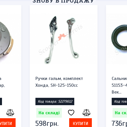
ЗНОВУ В ПРОДАЖУ
а
Ручки гальм, комплект
Сальни
ар,
Хонда, SH-125-150cc
51153-
Век...
Код товара: 52279612
Код тов
На складі
На ск
598грн.
736г
УПИТИ
КУПИТИ