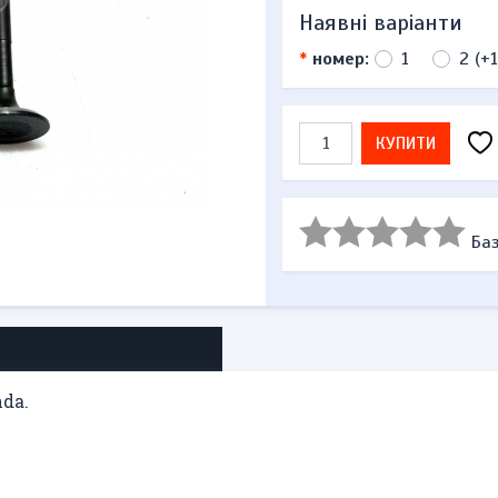
Наявні варіанти
*
номер:
1
2 (+1
КУПИТИ
Баз
da.