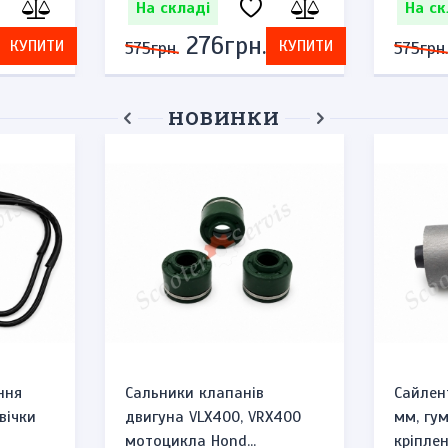
На складі
На ск
276грн.
КУПИТИ
КУПИТИ
575грн.
575грн.
НОВИНКИ
ння
Сальники клапанів
Сайлен
вічки
двигуна VLX400, VRX400
мм, гу
мотоцикла Hond...
кріплен