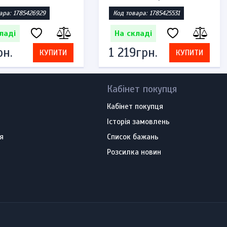
ара: 1785426929
Код товара: 1785425531
ладі
На складі
рн.
1 219грн.
КУПИТИ
КУПИТИ
Кабінет покупця
Кабінет покупця
Історія замовлень
я
Список бажань
Розсилка новин