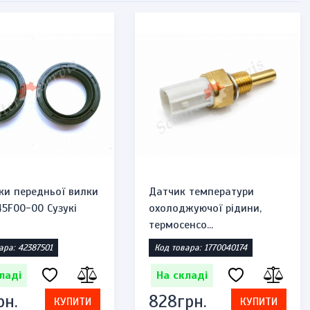
ки передньої вилки
Датчик температури
45F00-00 Сузукі
охолоджуючої рідини,
термосенсо...
ара: 42387501
Код товара: 1770040174
ладі
На складі
рн.
828грн.
КУПИТИ
КУПИТИ