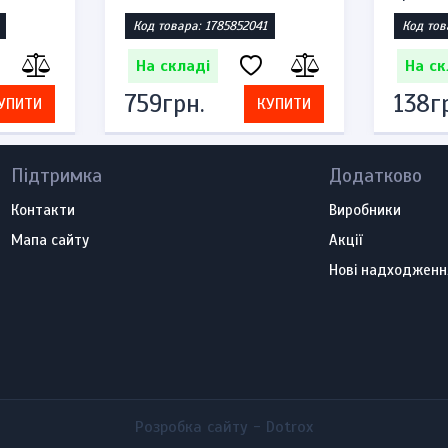
Код товара: 1785852041
Код тов
На складі
На ск
759грн.
138г
УПИТИ
КУПИТИ
Підтримка
Додатково
Контакти
Виробники
Мапа сайту
Акції
Нові надходженн
Розробка сайту -
Dotrox