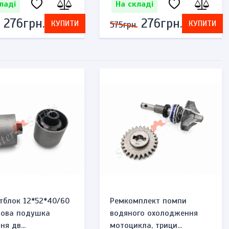
ладі
На складі
276грн.
276грн.
КУПИТИ
КУПИТИ
575грн.
тблок 12*52*40/60
Ремкомплект помпи
мова подушка
водяного охолодження
ня дв...
мотоцикла, трици...