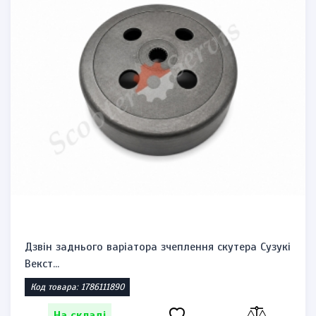
Дзвін заднього варіатора зчеплення скутера Сузукі
Векст...
Код товара: 1786111890
На складі