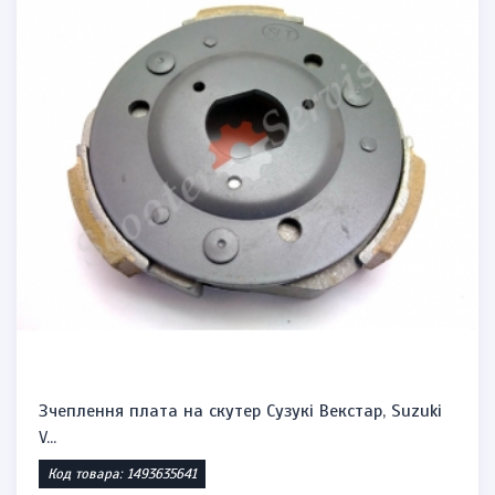
Зчеплення плата на скутер Сузукі Векстар, Suzuki
V...
Код товара: 1493635641