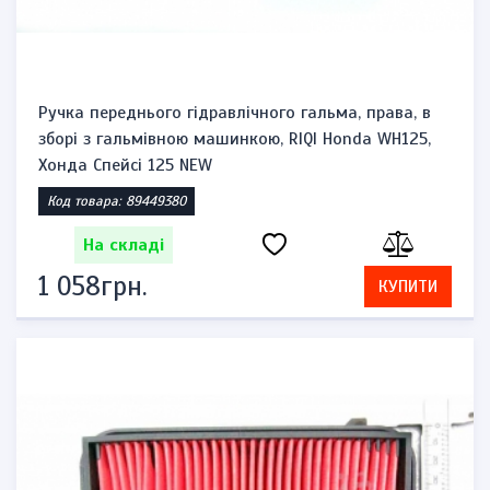
Ручка переднього гідравлічного гальма, права, в
зборі з гальмівною машинкою, RIQI Honda WH125,
Хонда Спейсі 125 NEW
Код товара: 89449380
На складі
1 058грн.
КУПИТИ