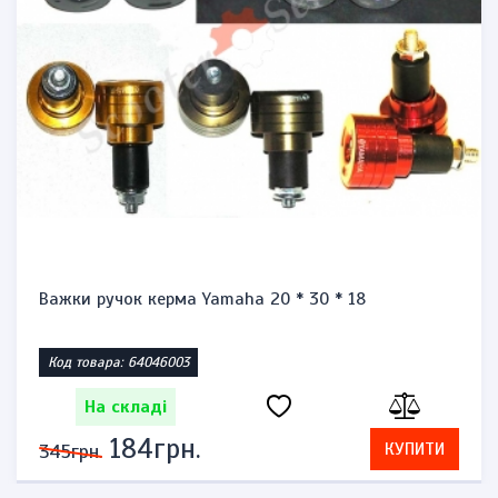
Важки ручок керма Yamaha 20 * 30 * 18
Код товара: 64046003
На складі
184грн.
КУПИТИ
345грн.