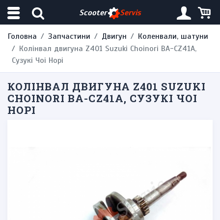
Scooter
Servis
Головна
Запчастини
Двигун
Коленвали, шатуни
Колінвал двигуна Z401 Suzuki Choinori BA-CZ41A,
Сузукі Чоі Норі
КОЛІНВАЛ ДВИГУНА Z401 SUZUKI
CHOINORI BA-CZ41A, СУЗУКІ ЧОІ
НОРІ