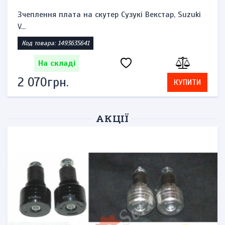
Зчеплення плата на скутер Сузукі Векстар, Suzuki
V...
Код товара: 1493635641
На складі
2 070грн.
КУПИТИ
АКЦІЇ