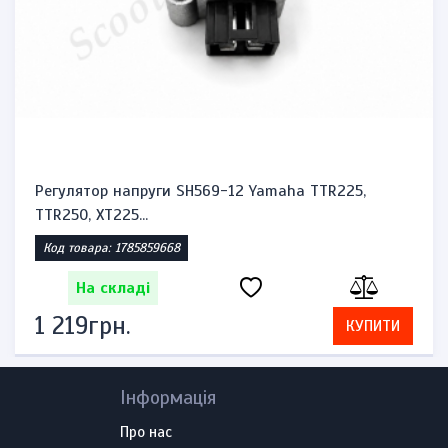
Регулятор напруги SH569-12 Yamaha TTR225,
TTR250, XT225...
Код товара: 1785859668
На складі
1 219грн.
КУПИТИ
Інформація
Про нас