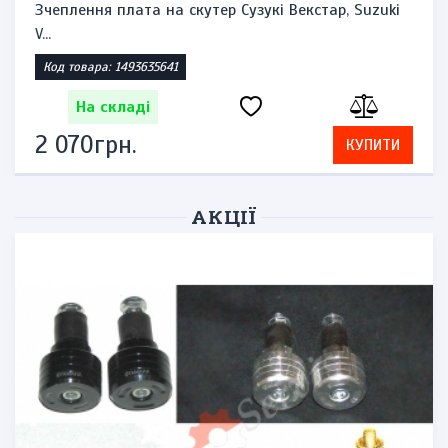
Зчеплення плата на скутер Сузукі Векстар, Suzuki
V...
Код товара: 1493635641
На складі
2 070грн.
КУПИТИ
АКЦІЇ