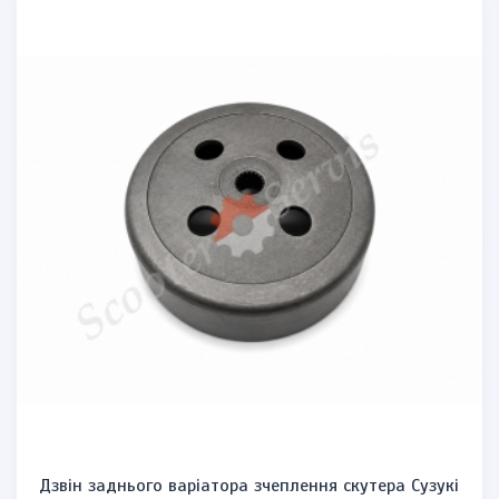
Дзвін заднього варіатора зчеплення скутера Сузукі