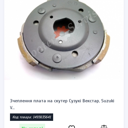
Зчеплення плата на скутер Сузукі Векстар, Suzuki
V...
Код товара: 1493635641