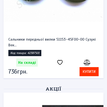
Сальники передньої вилки 51153-45F00-00 Сузукі
Век...
Код товара: 42387501
На складі
736грн.
КУПИТИ
АКЦІЇ