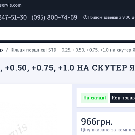
servis.com
 247-51-30
(095) 800-74-69
Прийом дзвінків з 9:00 д
ця
Кільця поршневі STD, +0.25, +0.50, +0.75, +1.0 на скутер
 +0.50, +0.75, +1.0 НА СКУТЕР
На складі
Код товар
966грн.
Ціну вказано за компле