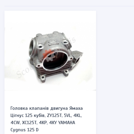
Головка клапанів двигуна Ямаха
Цігнус 125 кубів, ZY125T, 5VL, 4KL,
4CW, XC125T, 4KP, 4KY YAMAHA
Cygnus 125 D