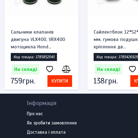
Сальники клапанів
Сайлентблок 12*52
двигуна VLX400, VRX400
мм, гумова подушк
мотоцикла Hond...
кріплення дв...
Код товара: 1785852041
Код товара: 1785426929
На складі
На складі
759грн.
138грн.
КУПИТИ
К
Інформація
Про нас
Як зробити замовлення
Доставка і оплата