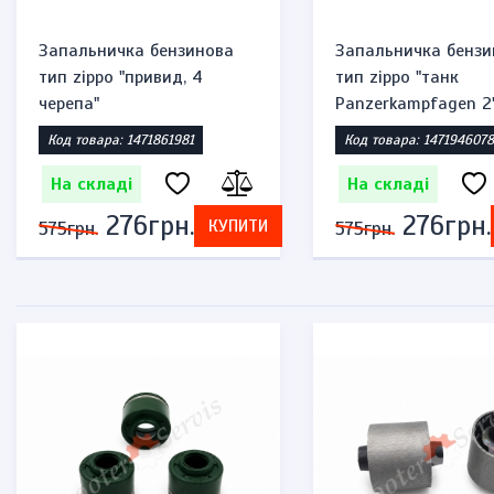
Запальничка бензинова
Запальничка бензи
тип zippo "привид, 4
тип zippo "танк
черепа"
Panzerkampfagen 2
Код товара: 1471861981
Код товара: 1471946078
На складі
На складі
276грн.
276грн.
КУПИТИ
575грн.
575грн.