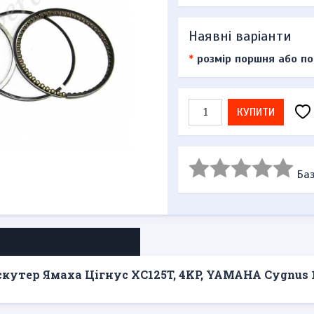
Наявні варіанти
*
розмір поршня або по
КУПИТИ
Баз
на скутер Ямаха Цігнус XC125T, 4KP, YAMAHA Cygnus 1