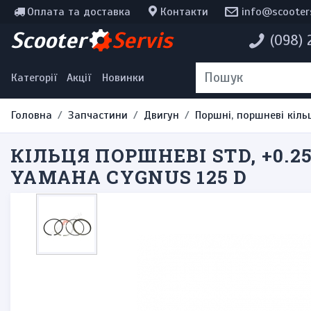
Оплата та доставка
Контакти
info@scooter
Інструменти, мотохімія
Scooter
Servis
(098)
Наклейки
Одяг та екіпірування
Категорії
Акції
Новинки
Головна
Запчастини
Двигун
Поршні, поршневі кіль
КІЛЬЦЯ ПОРШНЕВІ STD, +0.25,
YAMAHA CYGNUS 125 D