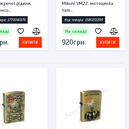
жуючої рідини,
Mikuni VM22, мотоцикла
нсо...
Yam...
ара: 1770040174
Код товара: 1580155399
ладі
На складі
рн.
920грн.
КУПИТИ
КУПИТИ