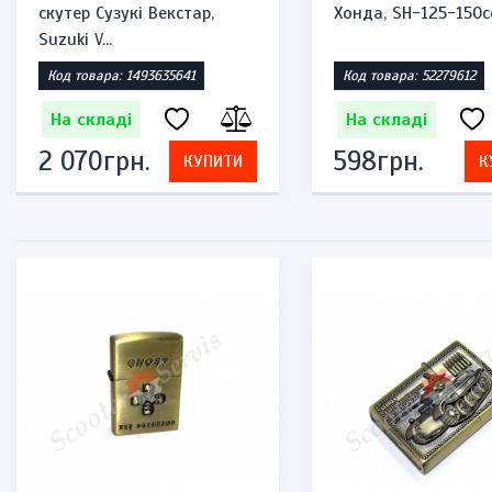
скутер Сузукі Векстар,
Хонда, SH-125-150c
Suzuki V...
Код товара: 1493635641
Код товара: 52279612
На складі
На складі
2 070грн.
598грн.
КУПИТИ
К