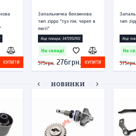
нова
Запальничка бензинова
Запаль
тип zippo "туз пік: череп в
тип zip
"
люті"
Код товара: 1471952911
Код тов
На складі
На ск
276грн.
КУПИТИ
КУПИТИ
575грн.
575грн.
НОВИНКИ