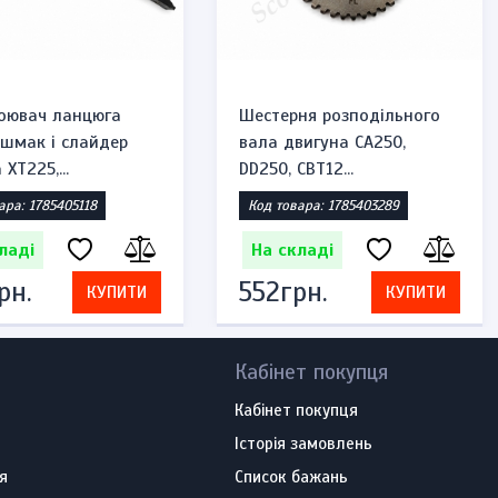
оювач ланцюга
Шестерня розподільного
ашмак і слайдер
вала двигуна CA250,
XT225,...
DD250, CBT12...
ара: 1785405118
Код товара: 1785403289
ладі
На складі
рн.
552грн.
КУПИТИ
КУПИТИ
Кабінет покупця
Кабінет покупця
Історія замовлень
я
Список бажань