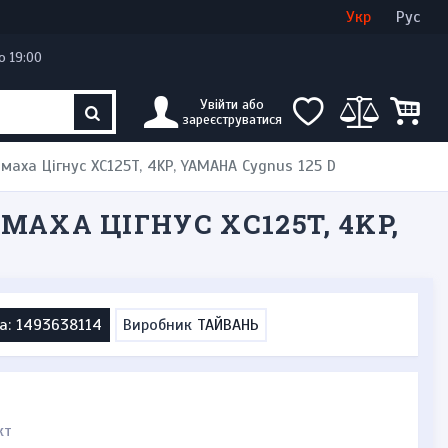
Увійти
Створити кабінет
Укр
Рус
о 19:00
Увійти або
зареєструватися
 Ямаха Цігнус XC125T, 4KP, YAMAHA Cygnus 125 D
 ЯМАХА ЦІГНУС XC125T, 4KP,
а: 1493638114
Виробник
ТАЙВАНЬ
кт