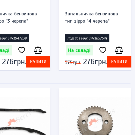
ничка бензинова
Запальничка бензинова
po "3 черепа"
тип zippo "4 черепа"
ара: 1471947239
Код товара: 1471857541
ладі
На складі
276грн.
276грн.
КУПИТИ
КУПИТИ
575грн.