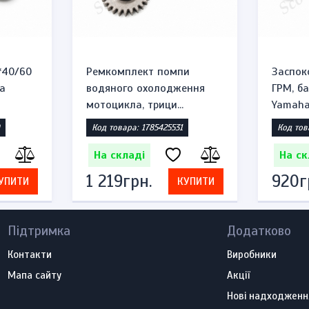
*40/60
Ремкомплект помпи
Заспок
а
водяного охолодження
ГРМ, б
мотоцикла, трици...
Yamaha 
Код товара: 1785425531
Код тов
На складі
На ск
1 219грн.
920г
УПИТИ
КУПИТИ
Підтримка
Додатково
Контакти
Виробники
Мапа сайту
Акції
Нові надходженн