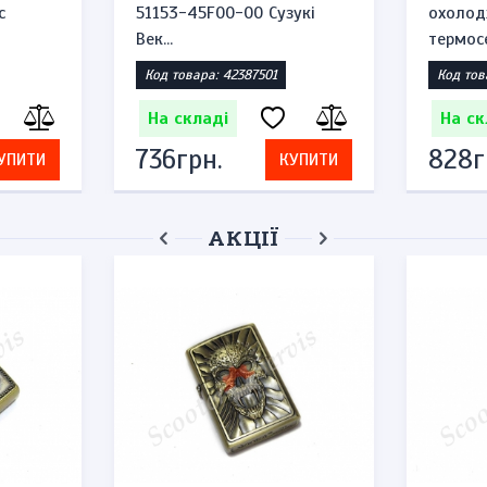
c
51153-45F00-00 Сузукі
охолод
Век...
термосе
Код товара: 42387501
Код тов
На складі
На ск
736грн.
828г
УПИТИ
КУПИТИ
АКЦІЇ