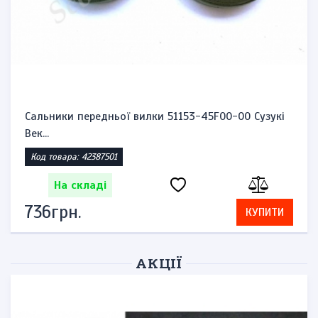
Датчик температури охолоджуючої рідини,
термосенсо...
Код товара: 1770040174
На складі
828грн.
КУПИТИ
АКЦІЇ