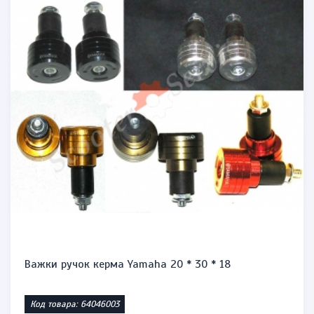
Запальничка бензинова тип zippo "Honda st1300"
Код товара: 1471864623