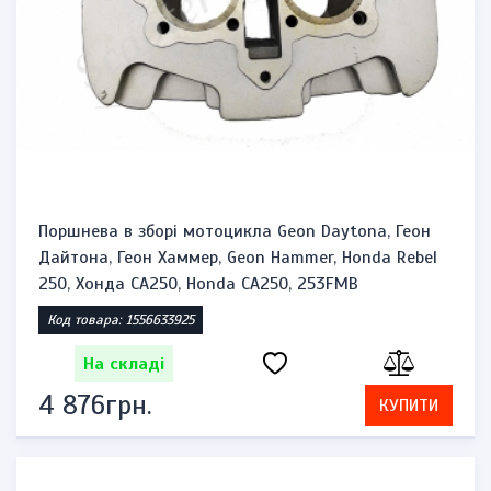
Поршнева в зборі мотоцикла Geon Daytona, Геон
Дайтона, Геон Хаммер, Geon Hammer, Honda Rebel
250, Хонда CA250, Honda CA250, 253FMB
Код товара: 1556633925
На складі
4 876грн.
КУПИТИ