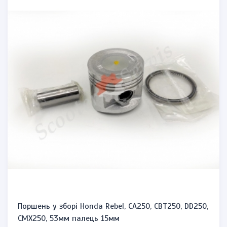
Поршень у зборі Honda Rebel, CA250, CBT250, DD250,
CMX250, 53мм палець 15мм