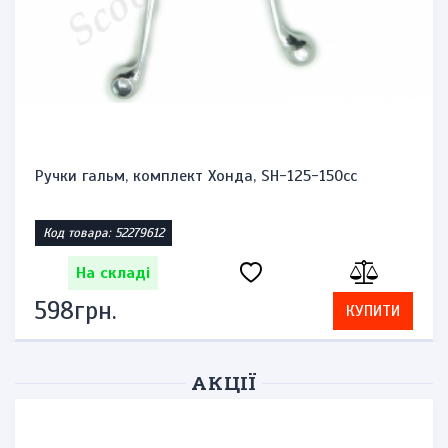
Сальники передньої вилки 51153-45F00-00 Сузукі
Век...
Код товара: 42387501
На складі
736грн.
КУПИТИ
АКЦІЇ