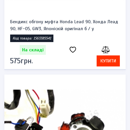
Бендикс обгону муфта Honda Lead 90, Хонда Леад
90, HF-05, GW3, Японіскій оригінал б / у
Код товара: 1563385541
На складі
575грн.
КУПИТИ