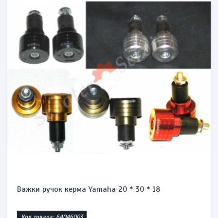
Запальничка бензинова тип zippo "Honda st1300"
Код товара: 1471864623