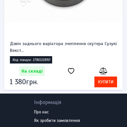
і
Комплект замків запалювання, бензобака та
сидіння Suzuk...
Код товара: 1785860521
На складі
2 392грн.
КУПИТИ
Інформація
Про нас
Як зробити замовлення