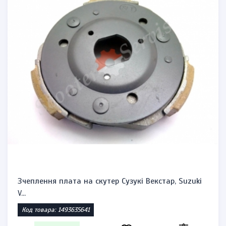
Зчеплення плата на скутер Сузукі Векстар, Suzuki
V...
Код товара: 1493635641