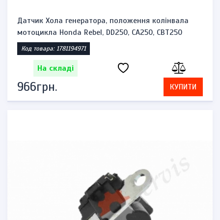
Датчик Хола генератора, положення колінвала
мотоцикла Honda Rebel, DD250, CA250, CBT250
Код товара: 1781194971
На складі
966грн.
КУПИТИ