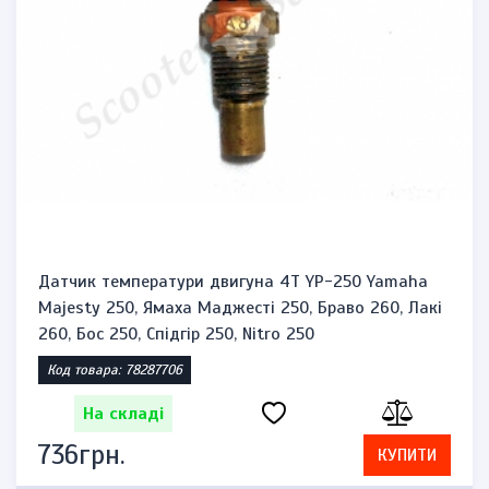
Датчик температури двигуна 4Т YP-250 Yamaha
Majesty 250, Ямаха Маджесті 250, Браво 260, Лакі
260, Бос 250, Спідгір 250, Nitro 250
Код товара: 78287706
На складі
736грн.
КУПИТИ