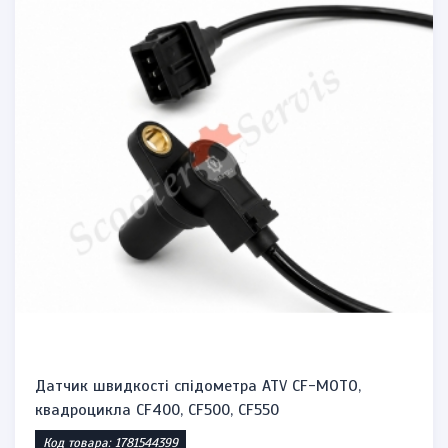
Датчик швидкості спідометра ATV CF-MOTO,
квадроцикла CF400, CF500, CF550
Код товара: 1781544399