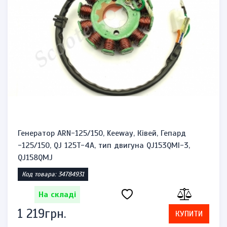
Генератор ARN-125/150, Keeway, Ківей, Гепард
-125/150, QJ 125T-4A, тип двигуна QJ153QMI-3,
QJ158QMJ
Код товара: 34784931
На складі
1 219грн.
КУПИТИ