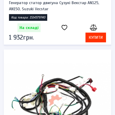
Генератор статор двигуна Сузукі Векстар AN125,
AN150, Suzuki Vecstar
Код товара: 1514379740
На складі
1 932грн.
КУПИТИ