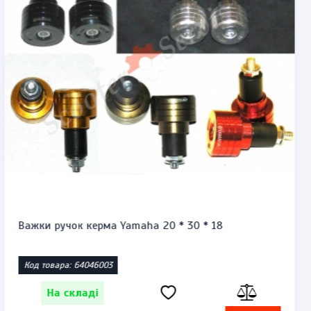
Запальничка бензинова тип zippo "Honda st1300"
Код товара: 1471864623
На складі