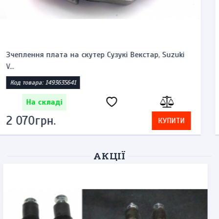
Ручки гальм, комплект Хонда, SH-125-150cc
Код товара: 52279612
На складі
598грн.
КУПИТИ
АКЦІЇ