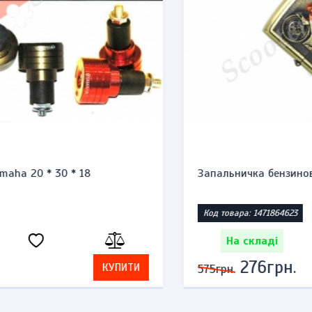
Запальничка бензинова тип zippo "Honda st1300"
Код товара: 1471864623
На складі
276грн.
КУПИТИ
575грн.