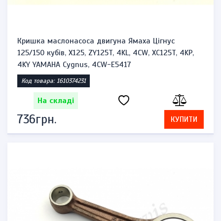
Кришка маслонасоса двигуна Ямаха Цігнус
125/150 кубів, X125, ZY125T, 4KL, 4CW, XC125T, 4KP,
4KY YAMAHA Cygnus, 4CW-E5417
Код товара: 1610374231
На складі
736грн.
КУПИТИ