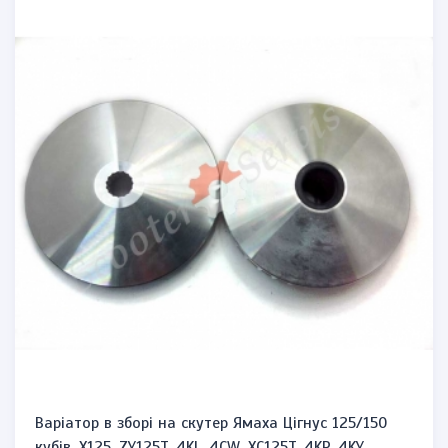
Варіатор в зборі на скутер Ямаха Цігнус 125/150
кубів, X125, ZY125T, 4KL, 4CW, XC125T, 4KP, 4KY