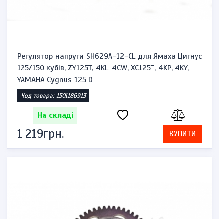
Регулятор напруги SH629A-12-CL для Ямаха Цигнус
125/150 кубів, ZY125T, 4KL, 4CW, XC125T, 4KP, 4KY,
YAMAHA Cygnus 125 D
Код товара: 1501186913
На складі
1 219грн.
КУПИТИ