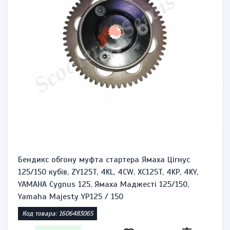
Бендикс обгону муфта стартера Ямаха Цігнус
125/150 кубів, ZY125T, 4KL, 4CW, XC125T, 4KP, 4KY,
YAMAHA Cygnus 125, Ямаха Маджесті 125/150,
Yamaha Majesty YP125 / 150
Код товара: 1606483065