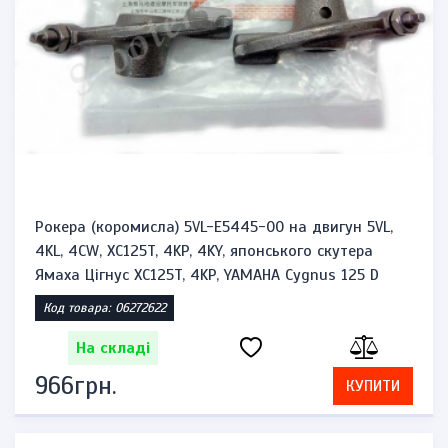
Рокера (коромисла) 5VL-E5445-00 на двигун 5VL,
4KL, 4CW, XC125T, 4KP, 4KY, японського скутера
Ямаха Цігнус XC125T, 4KP, YAMAHA Cygnus 125 D
Код товара: 06272622
На складі
966грн.
КУПИТИ