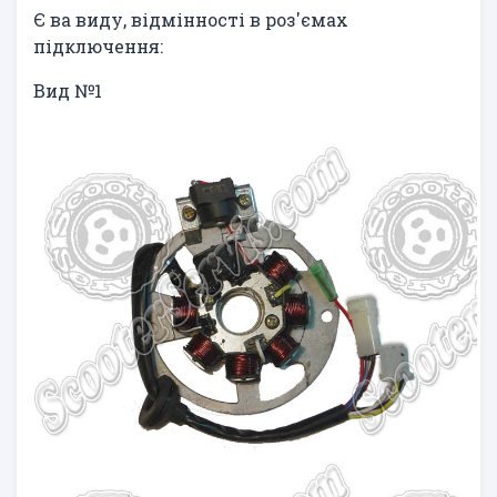
Є ва виду, відмінності в роз'ємах
підключення:
Вид №1