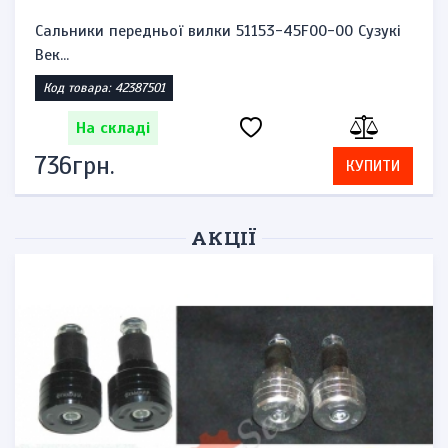
Сальники передньої вилки 51153-45F00-00 Сузукі
Век...
Код товара: 42387501
На складі
736грн.
КУПИТИ
АКЦІЇ