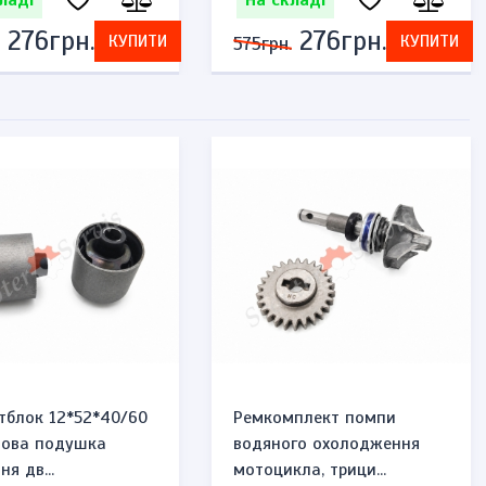
ладі
На складі
276грн.
276грн.
КУПИТИ
КУПИТИ
575грн.
тблок 12*52*40/60
Ремкомплект помпи
мова подушка
водяного охолодження
ня дв...
мотоцикла, трици...