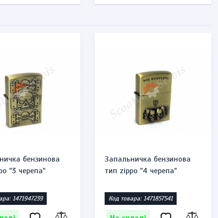
ничка бензинова
Запальничка бензинова
po "3 черепа"
тип zippo "4 черепа"
ара: 1471947239
Код товара: 1471857541