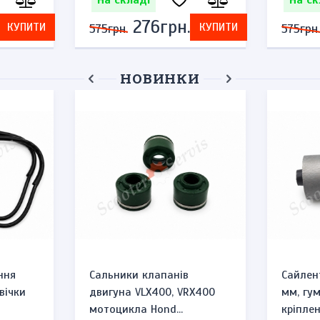
На складі
На ск
276грн.
КУПИТИ
КУПИТИ
575грн.
575грн.
НОВИНКИ
ння
Сальники клапанів
Сайлен
вічки
двигуна VLX400, VRX400
мм, гу
мотоцикла Hond...
кріплен