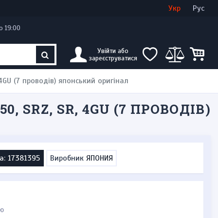
Увійти
Створити кабінет
Укр
Рус
о 19:00
Увійти або
зареєструватися
4GU (7 проводів) японський оригінал
 SRZ, SR, 4GU (7 ПРОВОДІВ)
а: 17381395
Виробник
ЯПОНИЯ
ю