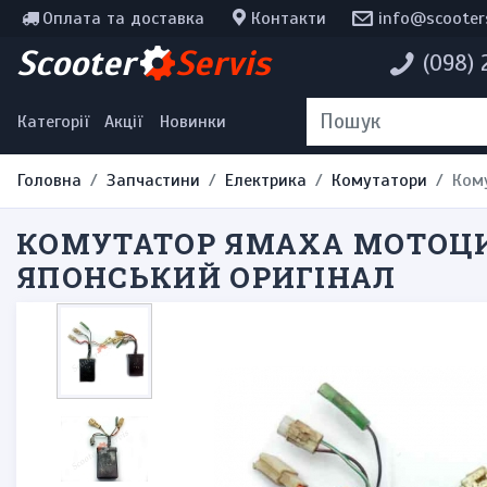
Оплата та доставка
Контакти
info@scooter
Інструменти, мотохімія
Scooter
Servis
(098)
Наклейки
Одяг та екіпірування
Категорії
Акції
Новинки
Головна
Запчастини
Електрика
Комутатори
Кому
КОМУТАТОР ЯМАХА МОТОЦИКЛ 
ЯПОНСЬКИЙ ОРИГІНАЛ