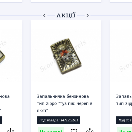
АКЦІЇ
нова
Запальничка бензинова
Запаль
тип zippo "туз пік: череп в
тип zip
"
люті"
Код товара: 1471952911
Код тов