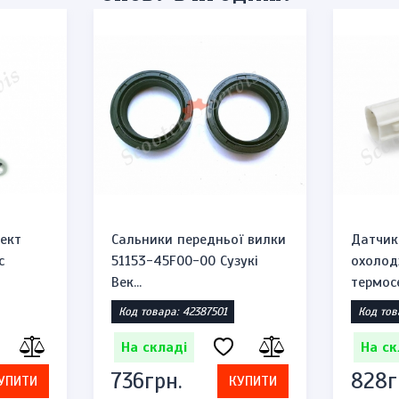
ект
Сальники передньої вилки
Датчик
c
51153-45F00-00 Сузукі
охолод
Век...
термосе
Код товара: 42387501
Код тов
На складі
На ск
736грн.
828г
УПИТИ
КУПИТИ