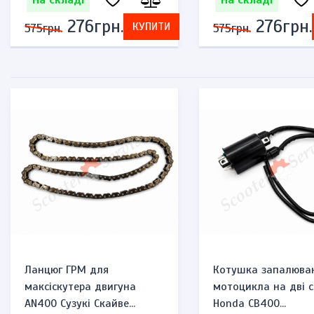
На складі
На складі
276грн.
276грн.
КУПИТИ
575грн.
575грн.
Ланцюг ГРМ для
Котушка запалюва
максіскутера двигуна
мотоцикла на дві с
AN400 Сузукі Скайве...
Honda CB400...