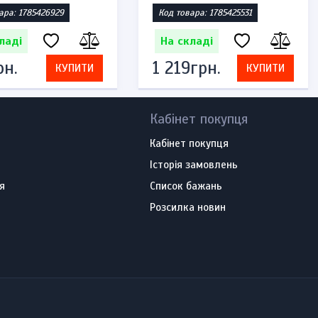
ара: 1785426929
Код товара: 1785425531
ладі
На складі
рн.
1 219грн.
КУПИТИ
КУПИТИ
Кабінет покупця
Кабінет покупця
Історія замовлень
я
Список бажань
Розсилка новин