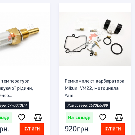
 температури
Ремкомплект карбюратора
жуючої рідини,
Mikuni VM22, мотоцикла
нсо...
Yam...
ара: 1770040174
Код товара: 1580155399
ладі
На складі
рн.
920грн.
КУПИТИ
КУПИТИ