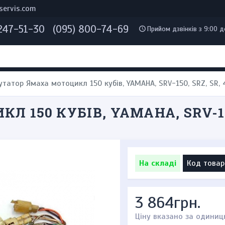
servis.com
 247-51-30
(095) 800-74-69
Прийом дзвінків з 9:00 д
татор Ямаха мотоцикл 150 кубів, YAMAHA, SRV-150, SRZ, SR, 
150 КУБІВ, YAMAHA, SRV-150,
На складі
Код товар
3 864грн.
Ціну вказано за одиниц