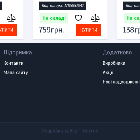
Код товара: 1785852041
Код тов
На складі
На ск
759грн.
138г
УПИТИ
КУПИТИ
Підтримка
Додатково
Контакти
Виробники
Мапа сайту
Акції
Нові надходженн
Розробка сайту -
Dotrox