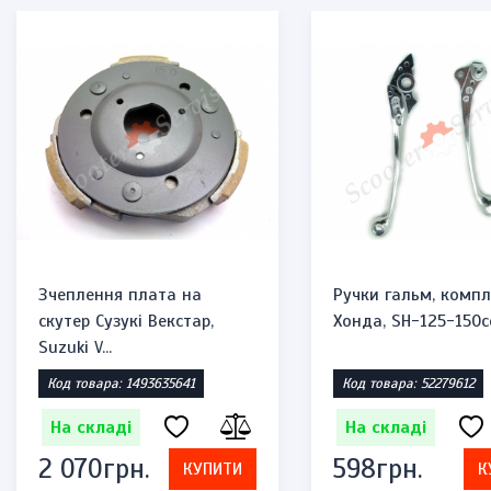
Зчеплення плата на
Ручки гальм, компл
скутер Сузукі Векстар,
Хонда, SH-125-150c
Suzuki V...
Код товара: 1493635641
Код товара: 52279612
На складі
На складі
2 070грн.
598грн.
КУПИТИ
К