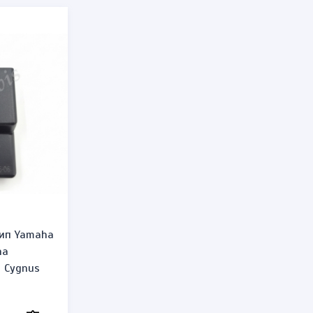
ип Yamaha
ha
a Cygnus