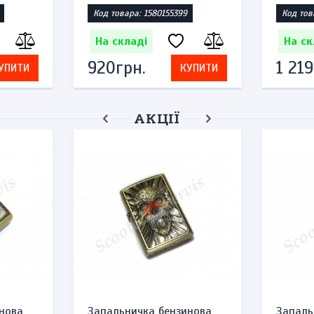
Код товара: 1580155399
Код тов
На складі
На ск
920грн.
1 219
УПИТИ
КУПИТИ
АКЦІЇ
нова
Запальничка бензинова
Запаль