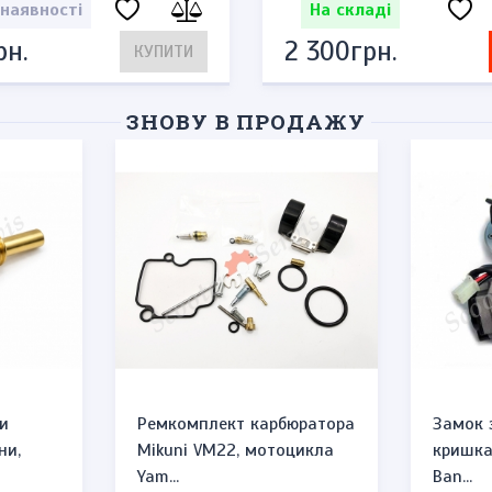
 наявності
На складі
рн.
2 300грн.
КУПИТИ
ЗНОВУ В ПРОДАЖУ
и
Ремкомплект карбюратора
Замок 
ни,
Mikuni VM22, мотоцикла
кришка 
Yam...
Ban...