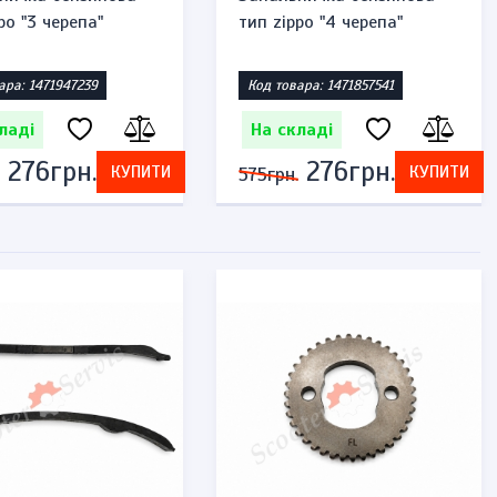
po "3 черепа"
тип zippo "4 черепа"
ара: 1471947239
Код товара: 1471857541
ладі
На складі
276грн.
276грн.
КУПИТИ
КУПИТИ
575грн.