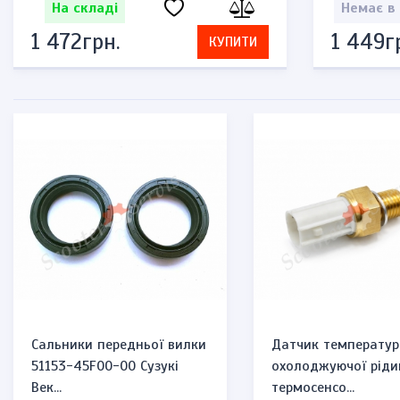
На складі
Немає в
1 472грн.
1 449г
КУПИТИ
Сальники передньої вилки
Датчик температур
51153-45F00-00 Сузукі
охолоджуючої ріди
Век...
термосенсо...