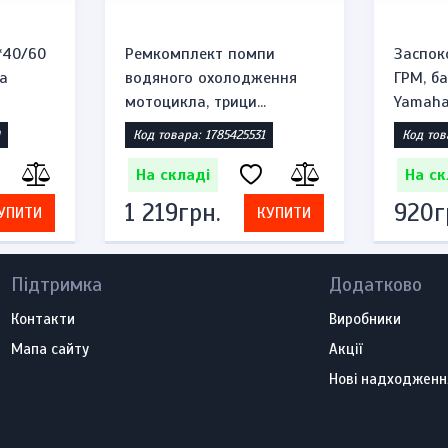
*40/60
Ремкомплект помпи
Заспок
а
водяного охолодження
ГРМ, б
мотоцикла, трици...
Yamaha 
Код товара: 1785425531
Код тов
На складі
На ск
1 219грн.
920г
УПИТИ
КУПИТИ
Підтримка
Додатково
Контакти
Виробники
Мапа сайту
Акції
Нові надходженн