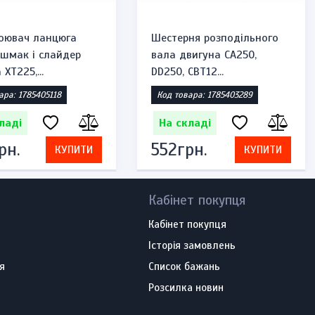
оювач ланцюга
Шестерня розподільного
ашмак і слайдер
вала двигуна CA250,
XT225,...
DD250, CBT12...
ара: 1785405118
Код товара: 1785403289
ладі
На складі
рн.
552грн.
КУПИТИ
КУПИТИ
Кабінет покупця
Кабінет покупця
Історія замовлень
я
Список бажань
Розсилка новин