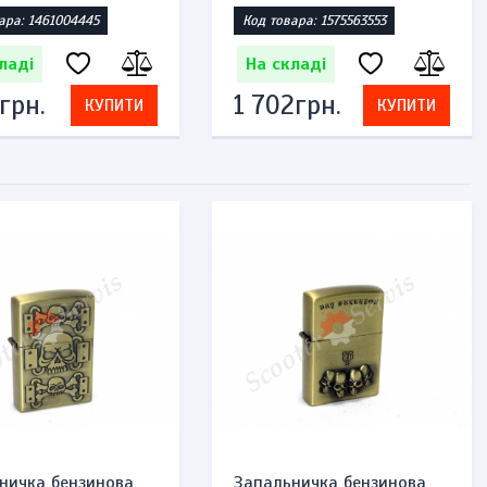
ара: 1461004445
Код товара: 1575563553
ладі
На складі
грн.
1 702грн.
КУПИТИ
КУПИТИ
ничка бензинова
Запальничка бензинова