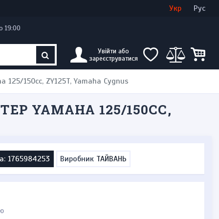
Увійти
Створити кабінет
Укр
Рус
о 19:00
Увійти або
зареєструватися
a 125/150cc, ZY125T, Yamaha Cygnus
ТЕР YAMAHA 125/150CC,
а: 1765984253
Виробник
ТАЙВАНЬ
ю