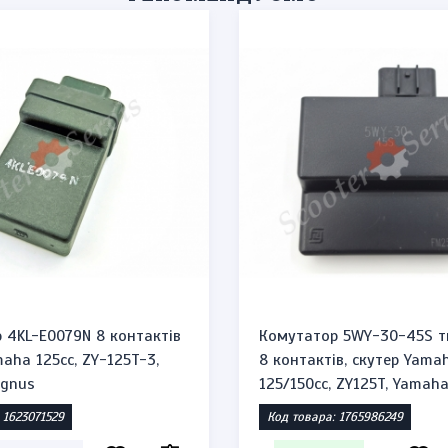
 4KL-E0079N 8 контактів
Комутатор 5WY-30-45S т
aha 125cc, ZY-125T-3,
8 контактів, скутер Yama
ygnus
125/150cc, ZY125T, Yamah
 1623071529
Код товара: 1765986249