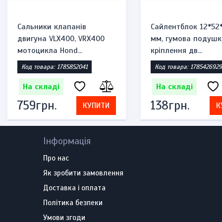
Сальники клапанів
Сайлентблок 12*52
двигуна VLX400, VRX400
мм, гумова подушк
мотоцикла Hond...
кріплення дв...
Код товара: 1785852041
Код товара: 1785426929
На складі
На складі
759грн.
138грн.
КУПИТИ
К
Інформація
Про нас
Як зробити замовлення
Доставка і оплата
Політика безпеки
Умови згоди