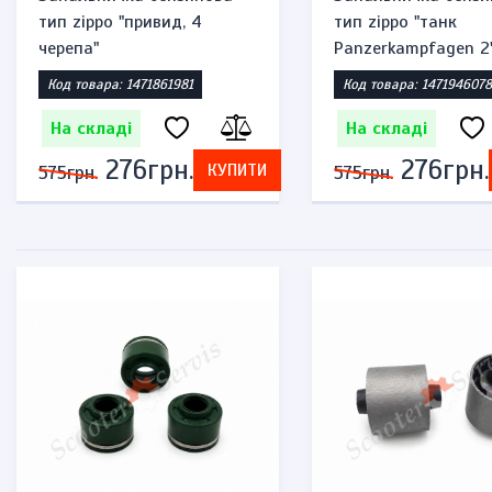
тип zippo "привид, 4
тип zippo "танк
черепа"
Panzerkampfagen 2
Код товара: 1471861981
Код товара: 1471946078
На складі
На складі
276грн.
276грн.
КУПИТИ
575грн.
575грн.