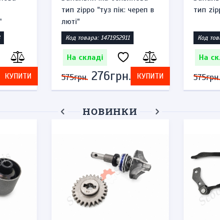
тип zippo "туз пік: череп в
тип zip
"
люті"
Код товара: 1471952911
Код тов
На складі
На ск
276грн.
КУПИТИ
КУПИТИ
575грн.
575грн.
НОВИНКИ