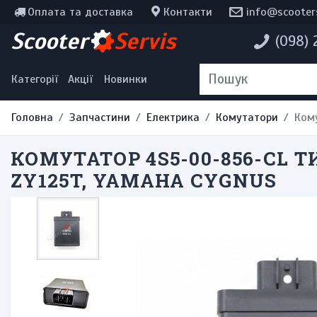
Оплата та доставка
Контакти
info@scooter
Інструменти, мотохімія
Scooter
Servis
(098)
Наклейки
Одяг та екіпірування
Категорії
Акції
Новинки
Головна
Запчастини
Електрика
Комутатори
Кому
КОМУТАТОР 4S5-00-856-CL Т
ZY125T, YAMAHA CYGNUS