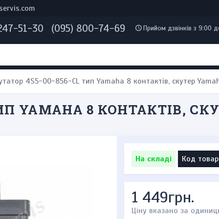
servis.com
 247-51-30
(095) 800-74-69
Прийом дзвінків з 9:00 д
татор 4S5-00-856-CL тип Yamaha 8 контактів, скутер Yamah
ИП YAMAHA 8 КОНТАКТІВ, СКУ
На складі
Код товар
1 449грн.
Ціну вказано за одиниц