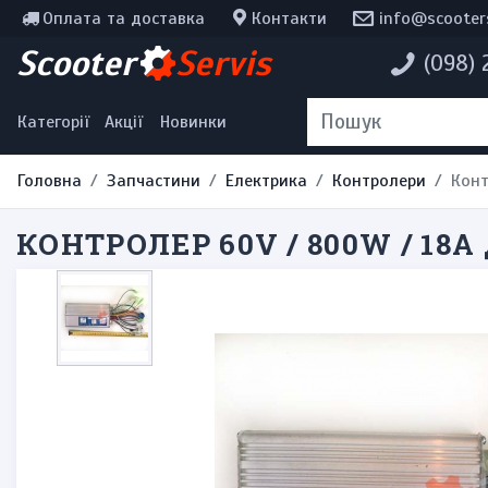
Оплата та доставка
Контакти
info@scooter
Інструменти, мотохімія
Scooter
Servis
(098)
Наклейки
Одяг та екіпірування
Категорії
Акції
Новинки
Головна
Запчастини
Електрика
Контролери
Конт
КОНТРОЛЕР 60V / 800W / 18