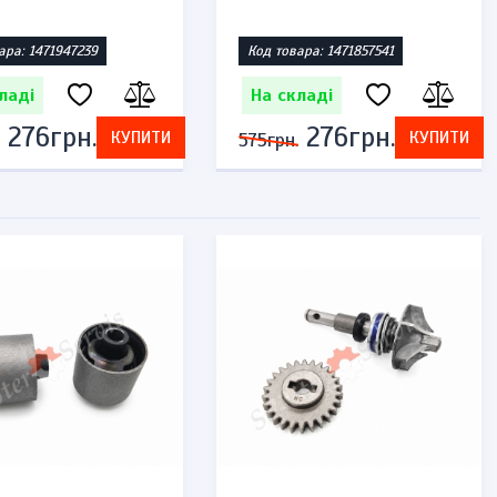
ара: 1471947239
Код товара: 1471857541
ладі
На складі
276грн.
276грн.
КУПИТИ
КУПИТИ
575грн.