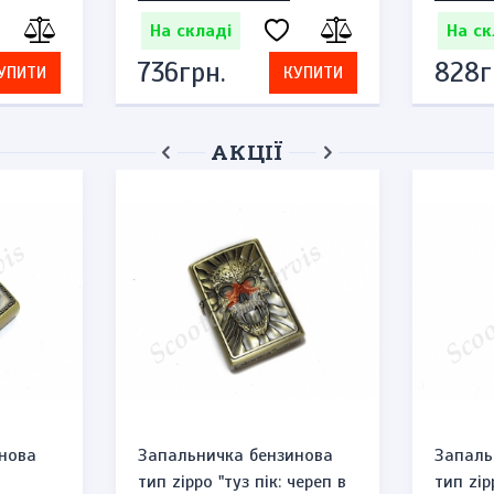
На складі
На ск
736грн.
828г
УПИТИ
КУПИТИ
АКЦІЇ
нова
Запальничка бензинова
Запаль
тип zippo "туз пік: череп в
тип zip