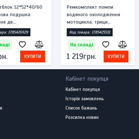
тблок 12*52*40/60
Ремкомплект помпи
мова подушка
водяного охолодження
ня дв...
мотоцикла, трици...
ара: 1785426929
Код товара: 1785425531
ладі
На складі
рн.
1 219грн.
КУПИТИ
КУПИТИ
Кабінет покупця
Кабінет покупця
Історія замовлень
я
Список бажань
Розсилка новин