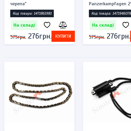
черепа"
Panzerkampfagen 2
Код товара: 1471861981
Код товара: 1471946078
На складі
На складі
276грн.
276грн.
КУПИТИ
575грн.
575грн.