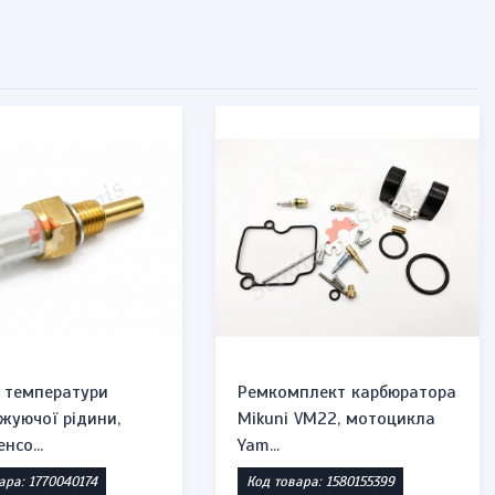
 температури
Ремкомплект карбюратора
жуючої рідини,
Mikuni VM22, мотоцикла
нсо...
Yam...
ара: 1770040174
Код товара: 1580155399