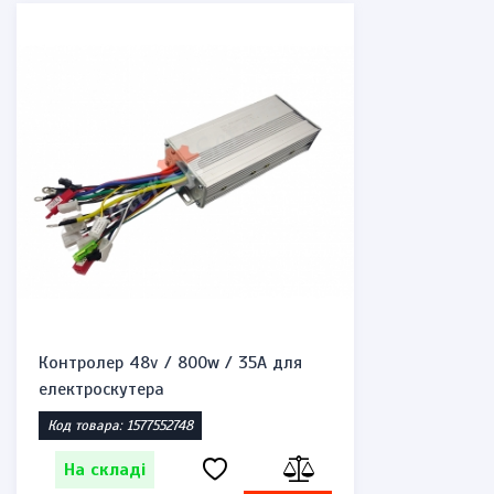
Контролер 48v / 800w / 35A для
електроскутера
Код товара: 1577552748
На складі