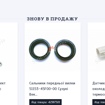
ЗНОВУ В ПРОДАЖУ
ект
Сальники передньої вилки
Датчик
c
51153-45F00-00 Сузукі
охолод
Век...
термосе
Код товара: 42387501
Код тов