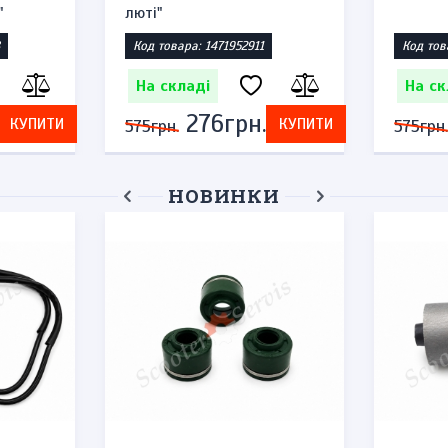
"
люті"
Код товара: 1471952911
Код тов
На складі
На ск
276грн.
КУПИТИ
КУПИТИ
575грн.
575грн.
НОВИНКИ