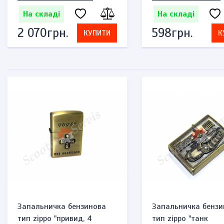
На складі
На складі
2 070грн.
598грн.
КУПИТИ
К
Запальничка бензинова
Запальничка бензи
тип zippo "привид, 4
тип zippo "танк