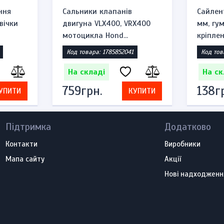
ння
Сальники клапанів
Сайлен
вічки
двигуна VLX400, VRX400
мм, гу
мотоцикла Hond...
кріплен
Код товара: 1785852041
Код тов
На складі
На ск
759грн.
138г
УПИТИ
КУПИТИ
Підтримка
Додатково
Контакти
Виробники
Мапа сайту
Акції
Нові надходженн