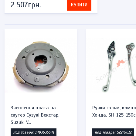
2 507грн.
КУПИТИ
Зчеплення плата на
Ручки гальм, компл
скутер Сузукі Векстар,
Хонда, SH-125-150c
Suzuki V...
Код товара: 1493635641
Код товара: 52279612