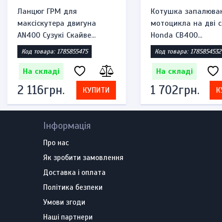
Ланцюг ГРМ для
Котушка запалюва
максіскутера двигуна
мотоцикла на дві с
AN400 Сузукі Скайве...
Honda CB400...
Код товара: 1785855475
Код товара: 1785854532
На складі
На складі
2 116грн.
1 702грн.
КУПИТИ
К
Інформація
Про нас
Як зробити замовлення
Доставка і оплата
Політика безпеки
Умови згоди
Наші партнери