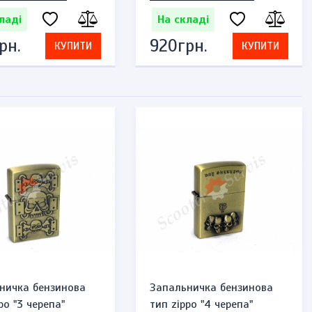
ладі
На складі
рн.
920грн.
КУПИТИ
КУПИТИ
ничка бензинова
Запальничка бензинова
po "3 черепа"
тип zippo "4 черепа"