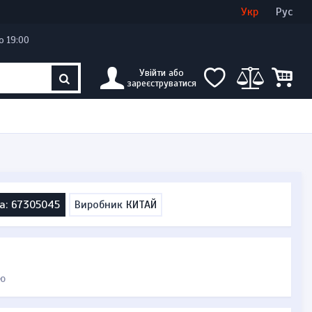
Увійти
Створити кабінет
Укр
Рус
о 19:00
Увійти або
зареєструватися
а: 67305045
Виробник
КИТАЙ
ю