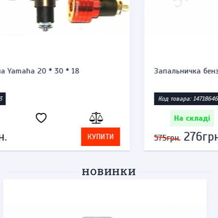
Запальничка бензинова тип zippo "Honda st1300"
Код товара: 1471864623
На складі
276грн.
КУПИТИ
575грн.
НОВИНКИ