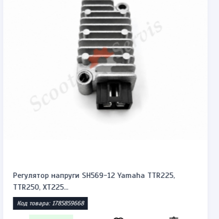
Підшипник бендикса, обгінної муфти стартера
мотоцикла Y...
Код товара: 1785857421