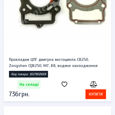
Прокладки ЦПГ двигуна мотоцикла CB250,
Zongshen CQR250, M7, R8, водяне охолодження
Код товара: 1617802668
На складі
736грн.
КУПИТИ