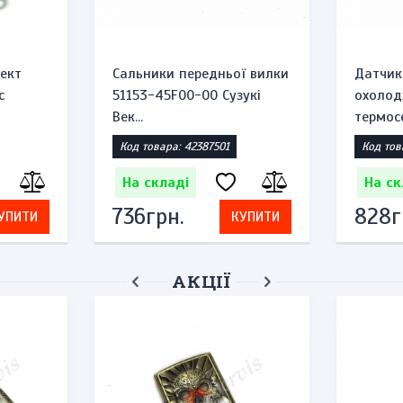
ект
Сальники передньої вилки
Датчик
c
51153-45F00-00 Сузукі
охолод
Век...
термосе
Код товара: 42387501
Код тов
На складі
На ск
736грн.
828г
УПИТИ
КУПИТИ
АКЦІЇ