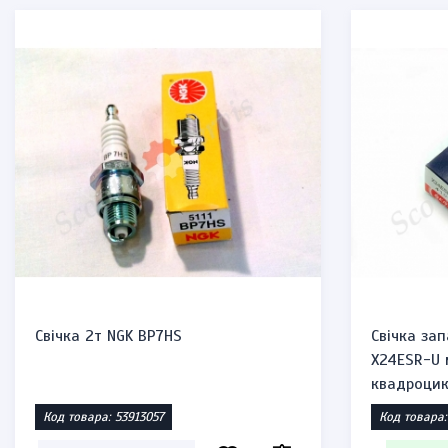
Свічка 2т NGK BP7HS
Свічка за
X24ESR-U 
квадроци
Код товара: 53913057
Код товара: