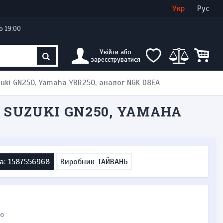
Увійти
Створити кабінет
Укр
Рус
о 19:00
Увійти або
зареєструватися
zuki GN250, Yamaha YBR250, аналог NGK D8EA
 SUZUKI GN250, YAMAHA
а: 1587556968
Виробник
ТАЙВАНЬ
ю