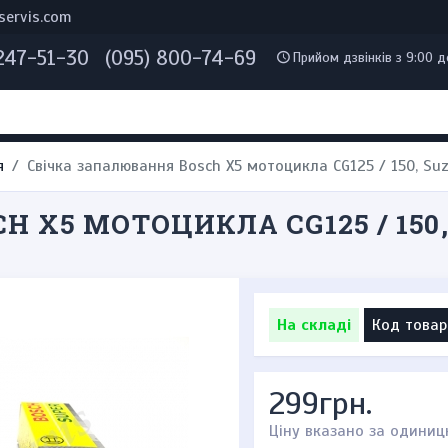
servis.com
 247-51-30
(095) 800-74-69
Прийом дзвінків з 9:00 д
я
Свічка запалювання Bosch X5 мотоцикла CG125 / 150, Su
 X5 МОТОЦИКЛА CG125 / 150,
На складі
Код товар
299грн.
Ціну вказано за одиниц