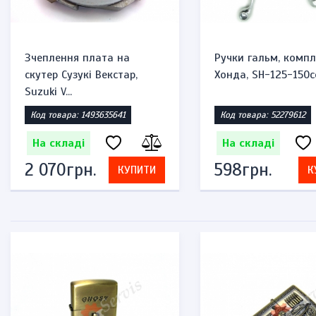
Зчеплення плата на
Ручки гальм, компл
скутер Сузукі Векстар,
Хонда, SH-125-150c
Suzuki V...
Код товара: 1493635641
Код товара: 52279612
На складі
На складі
2 070грн.
598грн.
КУПИТИ
К