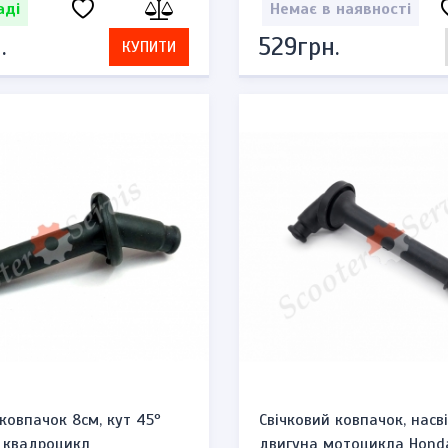
аді
Немає в наявності
.
529грн.
КУПИТИ
ковпачок 8см, кут 45º
Свічковий ковпачок, насв
 квадроцикл
двигуна мотоцикла Hond