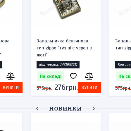
нова
Запальничка бензинова
Запаль
тип zippo "туз пік: череп в
тип zip
"
люті"
Код товара: 1471952911
Код тов
На складі
На ск
276грн.
КУПИТИ
КУПИТИ
575грн.
575грн.
НОВИНКИ