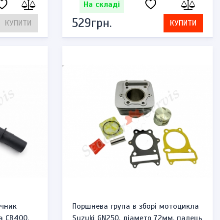
На складі
529грн.
КУПИТИ
КУПИТИ
ічник
Поршнева група в зборі мотоцикла
a CB400,
Suzuki GN250, діаметр 72мм, палець