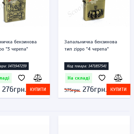
ничка бензинова
Запальничка бензинова
po "3 черепа"
тип zippo "4 черепа"
ара: 1471947239
Код товара: 1471857541
ладі
На складі
276грн.
276грн.
КУПИТИ
КУПИТИ
575грн.