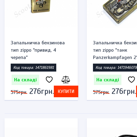
Запальничка бензинова
Запальничка бензи
тип zippo "привид, 4
тип zippo "танк
черепа"
Panzerkampfagen 2
Код товара: 1471861981
Код товара: 1471946078
На складі
На складі
276грн.
276грн.
КУПИТИ
575грн.
575грн.