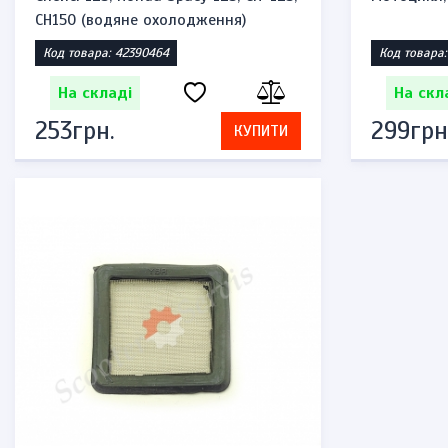
CH150 (водяне охолодження)
Код товара: 42390464
Код товара:
На складі
На скл
253грн.
299грн
КУПИТИ