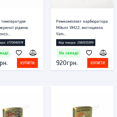
 температури
Ремкомплект карбюратора
жуючої рідини,
Mikuni VM22, мотоцикла
нсо...
Yam...
ара: 1770040174
Код товара: 1580155399
ладі
На складі
рн.
920грн.
КУПИТИ
КУПИТИ