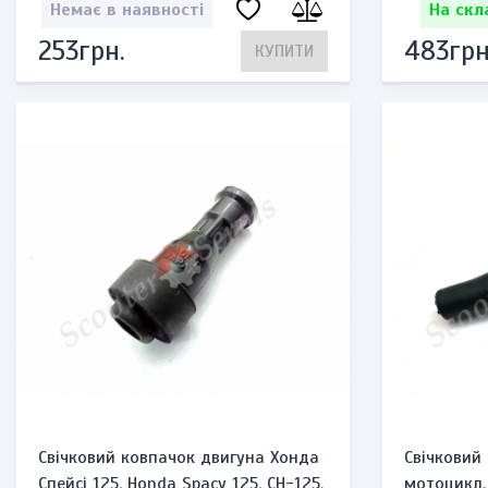
Немає в наявності
На скл
253грн.
483грн
КУПИТИ
Свічковий ковпачок двигуна Хонда
Свічковий 
Спейсі 125, Honda Spacy 125, CH-125,
мотоцикл,