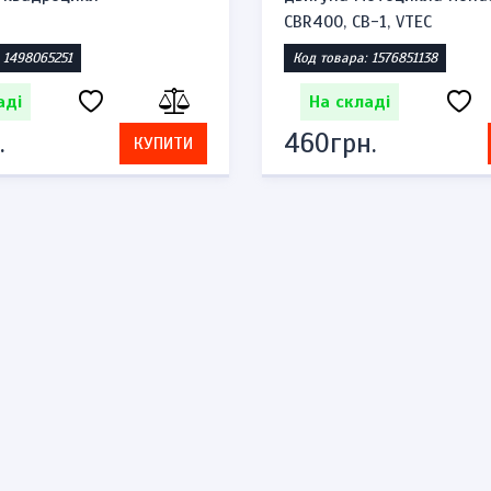
CBR400, CB-1, VTEC
 1498065251
Код товара: 1576851138
аді
На складі
.
460грн.
КУПИТИ