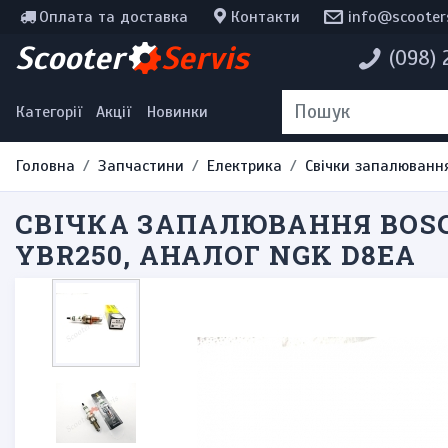
Оплата та доставка
Контакти
info@scooter
Інструменти, мотохімія
Scooter
Servis
(098)
Наклейки
Одяг та екіпірування
Категорії
Акції
Новинки
Головна
Запчастини
Електрика
Свічки запалюванн
СВІЧКА ЗАПАЛЮВАННЯ BOSCH
YBR250, АНАЛОГ NGK D8EA