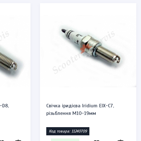
-D8,
Свічка іридієва Iridium EIX-С7,
різьблення М10-19мм
Код товара: 11240709