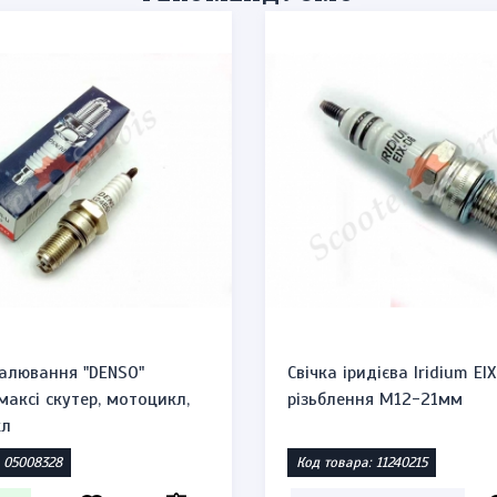
палювання "DENSO"
Свічка іридієва Iridium EIX
максі скутер, мотоцикл,
різьблення М12-21мм
кл
 05008328
Код товара: 11240215