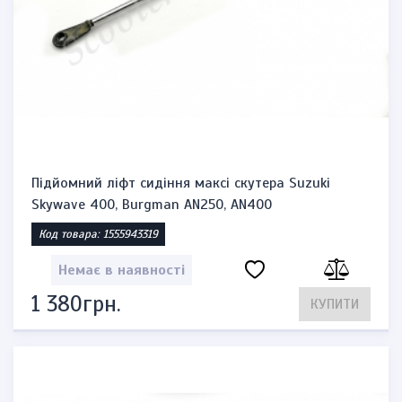
Підйомний ліфт сидіння максі скутера Suzuki
Skywave 400, Burgman AN250, AN400
Код товара: 1555943319
Немає в наявності
1 380грн.
КУПИТИ