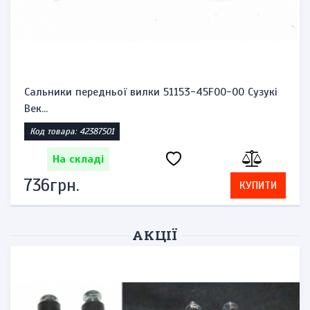
Сальники передньої вилки 51153-45F00-00 Сузукі
Век...
Код товара: 42387501
На складі
736грн.
КУПИТИ
АКЦІЇ